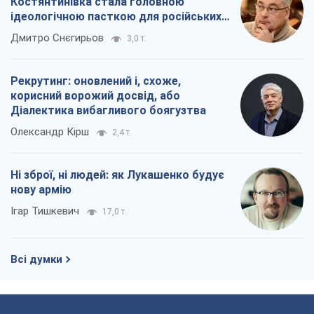
Ні зброї, ні людей: як Лукашенко будує
нову армію
Ігар Тишкевич
17,0 т.
Всі думки
Про компанію
Команда
Правова інформація
Політика конфіденційності
Реклама на сайті
Документи
Редакційна політика
Журналісти OBOZ.UA на місці
подій