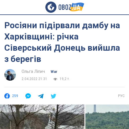
Росіяни підірвали дамбу на
Харківщині: річка
Сіверський Донець вийшла
з берегів
Ольга Ліпич
War
2.04.2022 21:31
19,2 т.
259
РУС