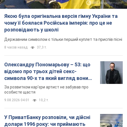
Олександру Пономарьову – 53: що
відомо про трьох дітей секс-
символа 90-х та який вигляд вони
мають
За розвитком кар'єри артист не забував про
особисте щастя
9.08.2026 04:01
10,2 т.
У ПриватБанку розповіли, чи дійсні
долари 1996 року: чи приймають
обмінники та банки такі купюри
Що робити, якщо банки та обмінні пункти не
приймають старі долари
9.08.2026 02:20
89,5 т.