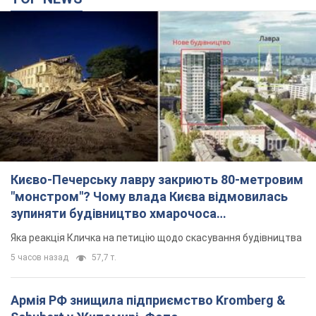
Києво-Печерську лавру закриють 80-метровим
"монстром"? Чому влада Києва відмовилась
зупиняти будівництво хмарочоса
"московського вірянина"
Яка реакція Кличка на петицію щодо скасування будівництва
5 часов назад
57,7 т.
Армія РФ знищила підприємство Kromberg &
Schubert у Житомирі. Фото
Коли поновить роботу підприємство, наразі невідомо
2 часа назад
8,3 т.
МЗС Болгарії викликало українського посла
через інцидент із дроном: що сталося
Бесіда відбудеться 10 серпня