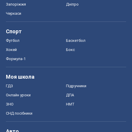
Формула-1
Моя школа
ГДЗ
Підручники
Онлайн уроки
ДПА
ЗНО
НМТ
СНД посібники
Авто
Тест Драйв
Електромобілі
Акції
Сервіс
Food Oboz
Рецепти
Напої
Дієти