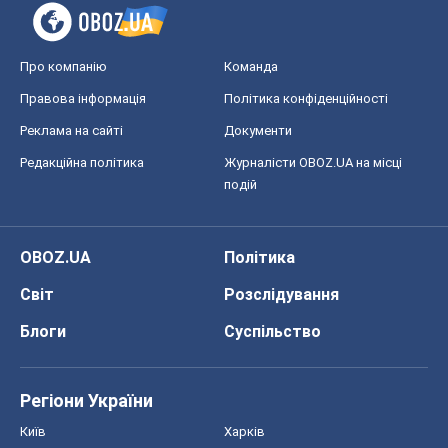
OBOZ.UA
Політика
Світ
Розслідування
Блоги
Суспільство
Регіони України
Київ
Харків
Запоріжжя
Дніпро
Черкаси
Спорт
Футбол
Баскетбол
Хокей
Бокс