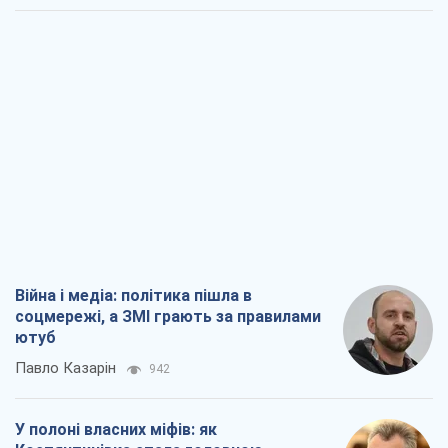
Війна і медіа: політика пішла в
соцмережі, а ЗМІ грають за правилами
ютуб
Павло Казарін
942
У полоні власних міфів: як
Костянтинівка стала головною
ідеологічною пасткою для російських
окупантів
Дмитро Снєгирьов
3,0 т.
Рекрутинг: оновлений і, схоже,
корисний ворожий досвід, або
Діалектика вибагливого боягузтва
Олександр Кірш
2,4 т.