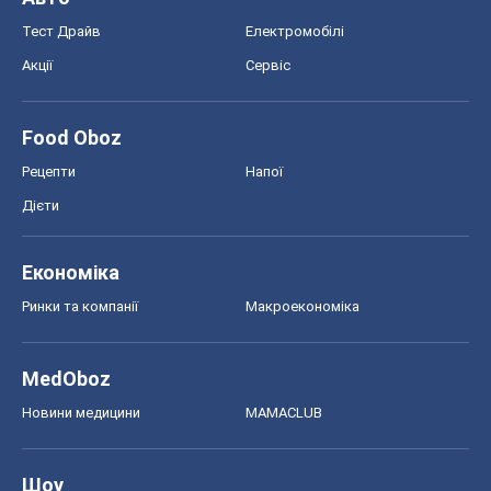
Економіка
Ринки та компанії
Макроекономіка
MedOboz
Новини медицини
MAMACLUB
Шоу
Афіша
Плітки
Краса
Мода
Жіночий журнал