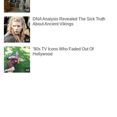
Не набридаємо! Тільки найважливіше - підписуйся на наш
Telegram-канал
Підписатись
Підписатись