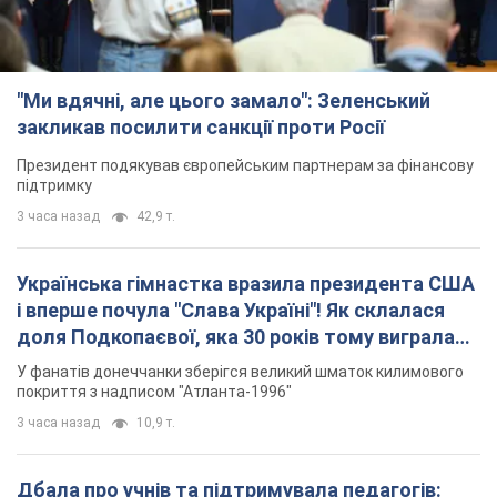
"Ми вдячні, але цього замало": Зеленський
закликав посилити санкції проти Росії
Президент подякував європейським партнерам за фінансову
підтримку
3 часа назад
42,9 т.
Українська гімнастка вразила президента США
і вперше почула "Слава Україні"! Як склалася
доля Подкопаєвої, яка 30 років тому виграла
"золото" Олімпіади
У фанатів донеччанки зберігся великий шматок килимового
покриття з надписом "Атланта-1996"
3 часа назад
10,9 т.
Дбала про учнів та підтримувала педагогів: