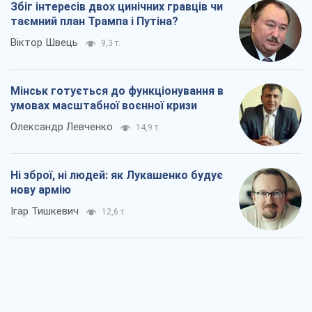
Збіг інтересів двох цинічних гравців чи
таємний план Трампа і Путіна?
Віктор Швець
9,3 т.
Мінськ готується до функціонування в
умовах масштабної воєнної кризи
Олександр Левченко
14,9 т.
Ні зброї, ні людей: як Лукашенко будує
нову армію
Ігар Тишкевич
12,6 т.