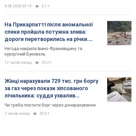
8.08.2026 05:10
2,1 т.
На Прикарпатті після аномальної
спеки пройшла потужна злива:
дороги перетворились на річки.
Відео
Негода накрила Івано-Франківщину та
курортний Буковель
12 часов назад
25,3 т.
Жінці нарахували 729 тис. грн боргу
за газ через покази зіпсованого
лічильника: суддя ухвалив
неочікуване рішення
Чи треба платити борг через донарахування
7 часов назад
30,9 т.