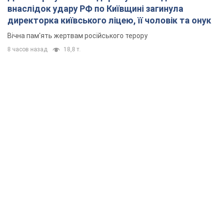
внаслідок удару РФ по Київщині загинула
директорка київського ліцею, її чоловік та онук
Вічна пам'ять жертвам російського терору
8 часов назад
18,8 т.