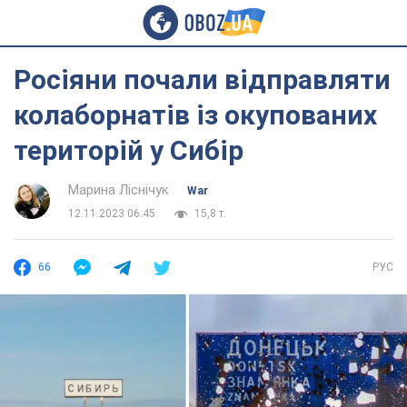
Росіяни почали відправляти
колаборнатів із окупованих
територій у Сибір
Марина Ліснічук
War
12.11.2023 06:45
15,8 т.
66
РУС