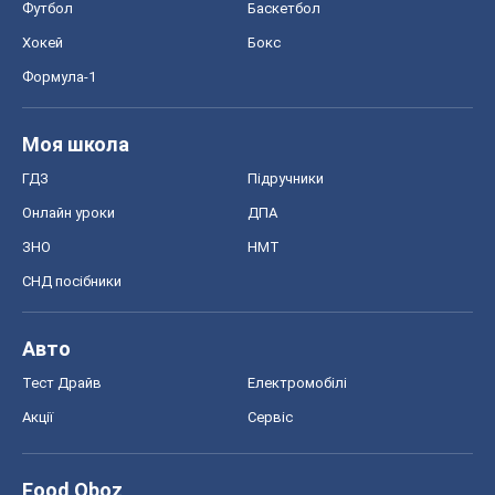
Футбол
Баскетбол
Хокей
Бокс
Формула-1
Моя школа
ГДЗ
Підручники
Онлайн уроки
ДПА
ЗНО
НМТ
СНД посібники
Авто
Тест Драйв
Електромобілі
Акції
Сервіс
Food Oboz