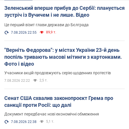
Зеленський вперше прибув до Сербії: планується
зустріч із Вучичем і не лише. Відео
Це перший візит глави держави до Бєлграда
89,9 т.
7.08.2026 22:55
"Верніть Федорова": у містах України 23-й день
поспіль тривають масові мітинги з картонками.
Фото і відео
Учасники акцій продовжують серію щоденних протестів
2,5 т.
7.08.2026 22:22
Сенат США схвалив законопроєкт Грема про
санкції проти Росії: що далі
Документ передбачає нові економічні обмеження
5,1 т.
7.08.2026 22:38