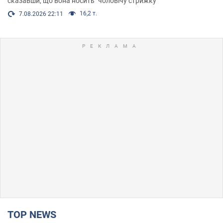
сказавши, що вона носить "чоловічу стрижку"
16,2 т.
7.08.2026 22:11
TOP NEWS