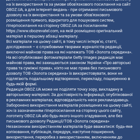
на їх використання та за умови обов'язкового посилання на сайт
OBOZ.UA, а для інтернет-видань - при отриманні письмового
дозволу на їх використання та за умови обов'язкового
розміщення прямого, відкритого для пошукових систем,
гіперпосилання на сторінку OBOZ.UA за посиланням
https://www.obozrevatel.com
, на якій розміщено оригінальний
матеріал в першому абзаці матеріалу.
Всі матеріали на цьому сайті, в тому числі інтерв’ю, статті,
дослідження – є службовими творами журналістів редакції,
виключні майнові права на які належать ТОВ «Золота середина».
На всі опубліковані фотоматеріали Getty Images редакція має
майнові права, які захищаються законом України «Про авторські
права та суміжні права», ніхто не має права без письмового
дозволу ТОВ «Золота середина» їх використовувати, вони не
підлягають подальшому відтворенню, перекладу, поширенню в
будь-якій формі.
Редакція OBOZ.UA може не поділяти точку зору, викладену в
авторському матеріалі. За достовірність інформації, опублікованої
в рекламних матеріалах, відповідальність несе рекламодавець.
Заборонено використання матеріалів розміщених на цьому сайті,
хоч із зазначенням гіперпосилання на сторінку цього сайту,
логотипу OBOZ.UA або будь-якого іншого згадування, але без
письмового дозволу Редакції/ТОВ «Золота середина»
Незаконним використанням матеріалів буде вважатися: будь-яке
копiювання, публiкацiя, передрук, наступне поширення,
використання, переробка з використанням, включенням до