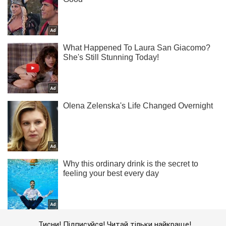
Тисни! Підписуйся! Читай тільки найкраще!