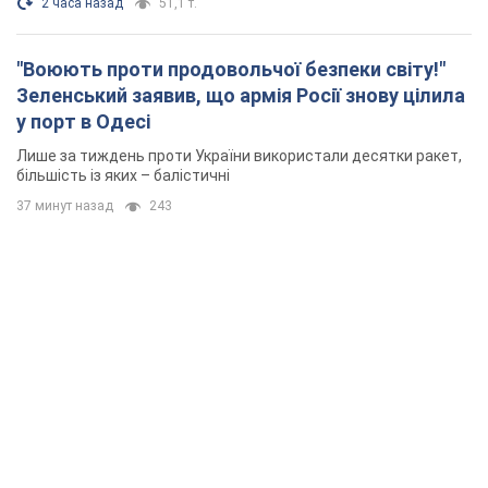
2 часа назад
51,1 т.
"Воюють проти продовольчої безпеки світу!"
Зеленський заявив, що армія Росії знову цілила
у порт в Одесі
Лише за тиждень проти України використали десятки ракет,
більшість із яких – балістичні
37 минут назад
243