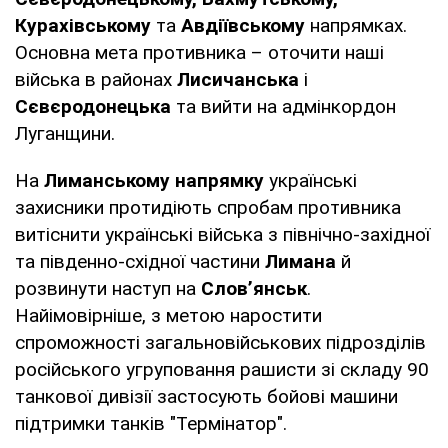
Курахівському
та
Авдіївському
напрямках.
Основна мета противника – оточити наші
війська в районах
Лисичанська
і
Сєвєродонецька
та вийти на адмінкордон
Луганщини.
На
Лиманському напрямку
українські
захисники протидіють спробам противника
витіснити українські війська з північно-західної
та південно-східної частини
Лимана
й
розвинути наступ на
Слов’янськ
.
Найімовірніше, з метою наростити
спроможності загальновійськових підрозділів
російського угруповання рашисти зі складу 90
танкової дивізії застосують бойові машини
підтримки танків "Термінатор".