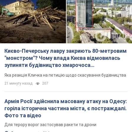
Києво-Печерську лавру закриють 80-метровим
"монстром"? Чому влада Києва відмовилась
зупиняти будівництво хмарочоса
"московського вірянина"
Яка реакція Кличка на петицію щодо скасування будівництва
21 минуту назад
207
Армія Росії здійснила масовану атаку на Одесу:
горіла історична частина міста, є постраждалі.
Фото та відео
Для терору ворог застосував ракети та дрони