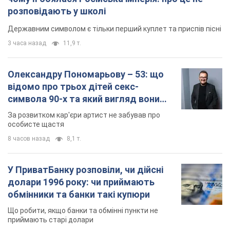
розповідають у школі
Державним символом є тільки перший куплет та приспів пісні
3 часа назад
11,9 т.
Олександру Пономарьову – 53: що
відомо про трьох дітей секс-
символа 90-х та який вигляд вони
мають
За розвитком кар'єри артист не забував про
особисте щастя
8 часов назад
8,1 т.
У ПриватБанку розповіли, чи дійсні
долари 1996 року: чи приймають
обмінники та банки такі купюри
Що робити, якщо банки та обмінні пункти не
приймають старі долари