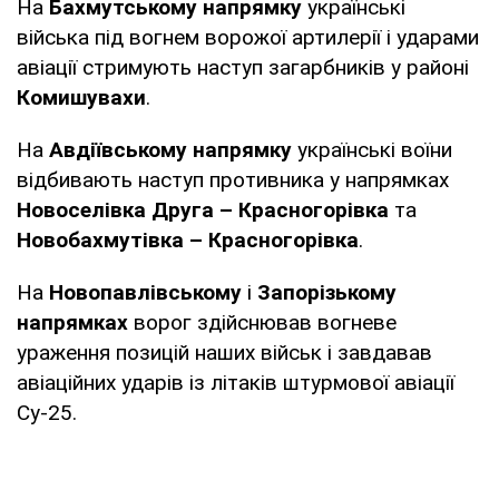
На
Бахмутському напрямку
українські
війська під вогнем ворожої артилерії і ударами
авіації стримують наступ загарбників у районі
Комишувахи
.
На
Авдіївському напрямку
українські воїни
відбивають наступ противника у напрямках
Новоселівка Друга – Красногорівка
та
Новобахмутівка – Красногорівка
.
На
Новопавлівському
і
Запорізькому
напрямках
ворог здійснював вогневе
ураження позицій наших військ і завдавав
авіаційних ударів із літаків штурмової авіації
Су-25.