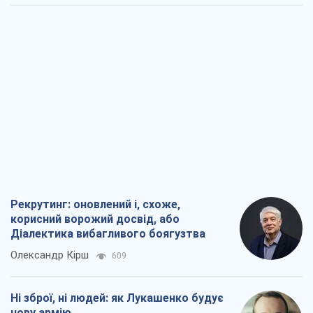
Рекрутинг: оновлений і, схоже,
корисний ворожий досвід, або
Діалектика вибагливого боягузтва
Олександр Кірш
609
Ні зброї, ні людей: як Лукашенко будує
нову армію