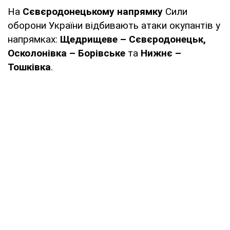
На
Сєвєродонецькому напрямку
Сили
оборони України відбивають атаки окупантів у
напрямках:
Щедрищеве – Сєвєродонецьк,
Осколонівка – Борівське
та
Нижнє –
Тошківка
.