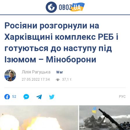
Росіяни розгорнули на
Харківщині комплекс РЕБ і
готуються до наступу під
Ізюмом – Міноборони
Лілія Рагуцька
War
27.05.2022 17:34
37,1 т.
52
РУС