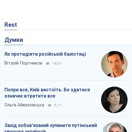
Rest
Думки
Як протидіяти російській балістиці
Віталій Портников
14,0 т.
Попри все, Київ вистоїть. Бо здатися
означає втратити все
Ольга Айвазовська
9,7 т.
Захід зобов'язаний зупинити путінський
геноцид українців