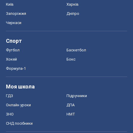
Київ
Харків
Запоріжжя
Дніпро
Черкаси
Спорт
Футбол
Баскетбол
Хокей
Бокс
Формула-1
Моя школа
ГДЗ
Підручники
Онлайн уроки
ДПА
ЗНО
НМТ
СНД посібники