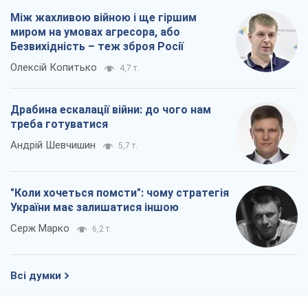
Між жахливою війною і ще гіршим
миром на умовах агресора, або
Безвихідність – теж зброя Росії
Олексій Копитько
4,7 т.
Драбина ескалації війни: до чого нам
треба готуватися
Андрій Шевчишин
5,7 т.
"Коли хочеться помсти": чому стратегія
України має залишатися іншою
Серж Марко
6,2 т.
Всі думки