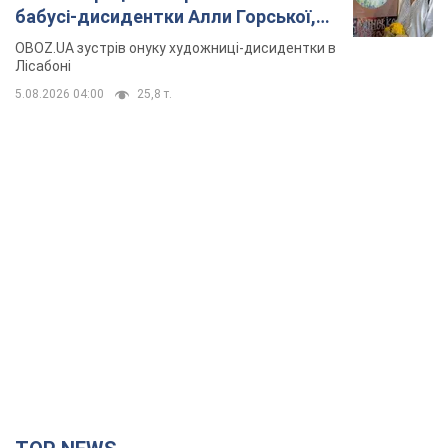
бабусі-дисидентки Алли Горської,
критику Дмитра Стуса та втечу в
OBOZ.UA зустрів онуку художниці-дисидентки в
Португалію з 5 дітьми
Лісабоні
5.08.2026 04:00
25,8 т.