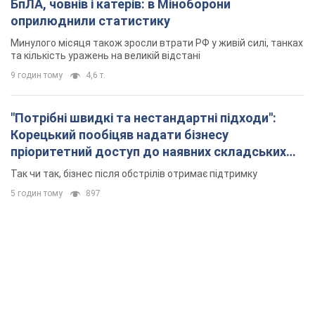
БпЛА, човнів і катерів: в Міноборони
оприлюднили статистику
Минулого місяця також зросли втрати РФ у живій силі, танках
та кількість уражень на великій відстані
9 годин тому
4,6 т.
"Потрібні швидкі та нестандартні підходи":
Корецький пообіцяв надати бізнесу
пріоритетний доступ до наявних складських
приміщень
Так чи так, бізнес після обстрілів отримає підтримку
5 годин тому
897