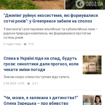
"Джипінг руйнує екосистеми, які формувалися
сотні років": у Greenpeace забили на сполох
У високогір'ї розташовані альпійські та субальпійські луки –
рідкісні природні комплекси, які формувалися протягом
сотень років
6 годин тому
519
Спека в Україні піде на спад, будуть
грози: синоптики дали прогноз, коли
чекати зміни погоди
Зовсім скоро спека поступово відступить
5.08.2026 14:59
5,9 т.
"Чи, може, я залякана з дитинства?"
Олена Зарецька – про вбивство