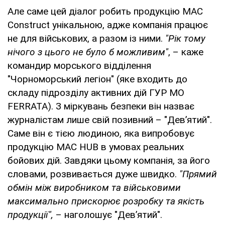
Але саме цей діалог робить продукцію MAC
Construct унікальною, адже компанія працює
не для військових, а разом із ними.
"Рік тому
нічого з цього не було б можливим"
, – каже
командир морського відділення
"Чорноморський легіон" (яке входить до
складу підрозділу активних дій ГУР МО
FERRATA). З міркувань безпеки він назває
журналістам лише свій позивний – "Дев’ятий".
Саме він є тією людиною, яка випробовує
продукцію MAC HUB в умовах реальних
бойових дій. Завдяки цьому компанія, за його
словами, розвивається дуже швидко.
"Прямий
обмін між виробником та військовими
максимально прискорює розробку та якість
продукції",
– наголошує "Дев’ятий".