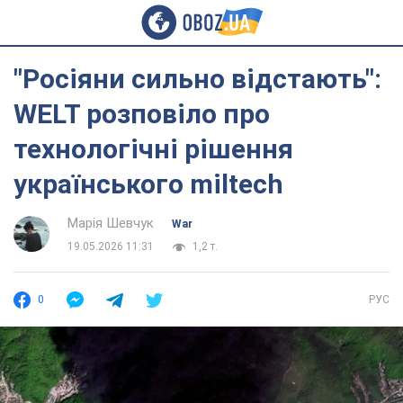
"Росіяни сильно відстають":
WELT розповіло про
технологічні рішення
українського miltech
Марія Шевчук
War
19.05.2026 11:31
1,2 т.
0
РУС