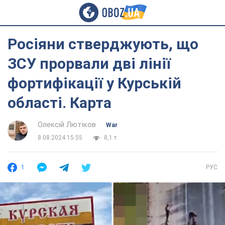
Росіяни стверджують, що
ЗСУ прорвали дві лінії
фортифікації у Курській
області. Карта
Олексій Лютіков
War
8.08.2024 15:55
8,1 т.
1
РУС