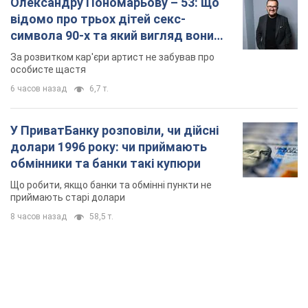
Олександру Пономарьову – 53: що
відомо про трьох дітей секс-
символа 90-х та який вигляд вони
мають
За розвитком кар'єри артист не забував про
особисте щастя
6 часов назад
6,7 т.
У ПриватБанку розповіли, чи дійсні
долари 1996 року: чи приймають
обмінники та банки такі купюри
Що робити, якщо банки та обмінні пункти не
приймають старі долари
8 часов назад
58,5 т.