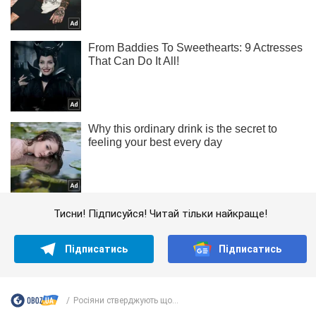
Тисни! Підписуйся! Читай тільки найкраще!
Підписатись
Підписатись
Росіяни стверджують що...