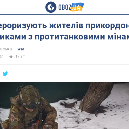
тероризують жителів прикордо
никами з протитанковими міна
евська
War
07
17,9 т.