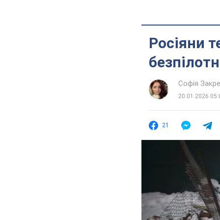
Росіяни 
безпілот
Софія Закр
20.01.2026 05:
21