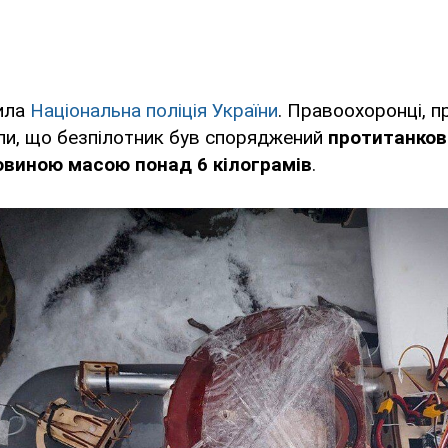
ила
Національна поліція України
. Правоохоронці, 
ли, що безпілотник був споряджений
протитанков
овиною масою понад 6 кілограмів
.