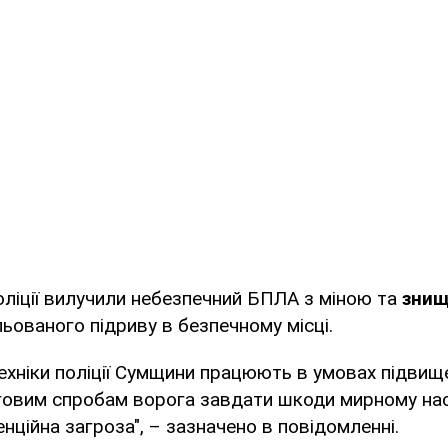
оліції вилучили небезпечний БПЛА з міною та
знищ
ованого підриву в безпечному місці.
хніки поліції Сумщини працюють в умовах підвище
говим спробам ворога завдати шкоди мирному на
енційна загроза", – зазначено в повідомленні.