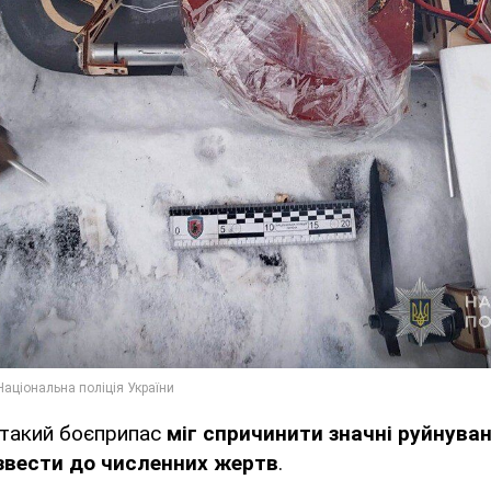
ї такий боєприпас
міг спричинити значні руйнува
звести до численних жертв
.