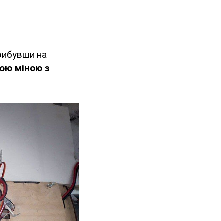
прибувши на
ою міною з