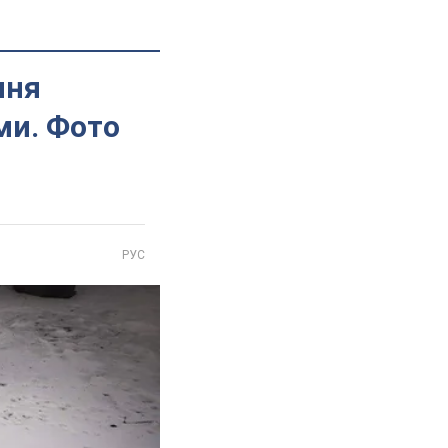
ння
ми. Фото
РУС