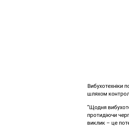
Вибухотехніки п
шляхом контроль
"Щодня вибухоте
протидіючи чер
виклик – це пот