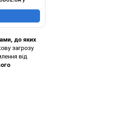
ами, до яких
кову загрозу
млення від
вого