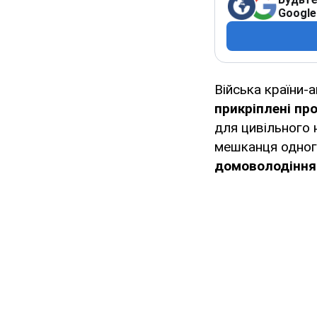
Google
Війська країни
прикріплені пр
для цивільного 
мешканця одного
домоволодіння 