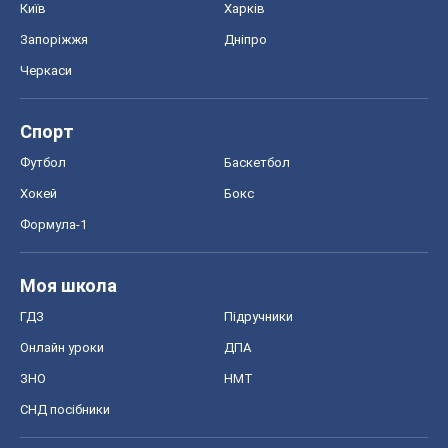
Моя школа
ГДЗ
Підручники
Онлайн уроки
ДПА
ЗНО
НМТ
СНД посібники
Авто
Тест Драйв
Електромобілі
Акції
Сервіс
Food Oboz
Рецепти
Напої
Дієти
Економіка