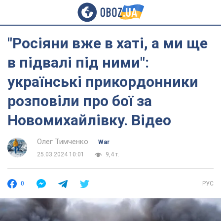
"Росіяни вже в хаті, а ми ще
в підвалі під ними":
українські прикордонники
розповіли про бої за
Новомихайлівку. Відео
Олег Тимченко
War
25.03.2024 10:01
9,4 т.
0
РУС