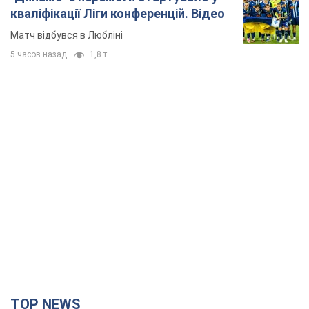
TOP NEWS
"Захист нашого життя": Зеленський про
антибалістику FREYJA, санкції проти Росії й