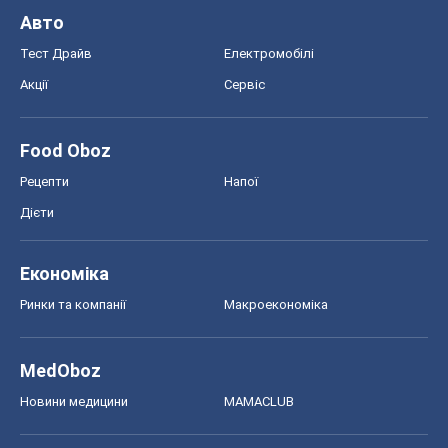
Ринки та компанії
Макроекономіка
MedOboz
Новини медицини
MAMACLUB
Шоу
Афіша
Плітки
Краса
Мода
Жіночий журнал