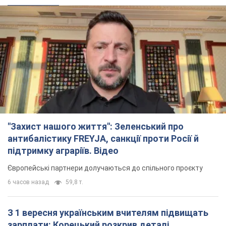
підтримку аграріїв. Відео
Європейські партнери долучаються до спільного проєкту
6 часов назад
59,8 т.
З 1 вересня українським вчителям підвищать
зарплати: Корецький розкрив деталі
Одночасно з підвищенням зарплат педагогам уряд
анонсував збільшення студентських стипендій
2 часа назад
1,8 т.
"Нам теж вони потрібні": Трамп відповів на
прохання Зеленського щодо передачі Україні
ракет для Patriot
Американські запаси окремих боєприпасів обмежені
2 часа назад
405