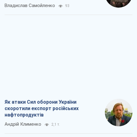
Як атаки Сил оборони України
скоротили експорт російських
нафтопродуктів
Андрій Клименко
2,1 т.
Два супертурніри Магучіх: спортивний
календар осені 2026 року
Олександр Липенко
6,0 т.
Ракетний щит і меч України: ставка на
виробництво власних ракет
Кирило Татарінов
2,8 т.
Посмертна "презумпція винуватості":