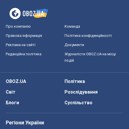
OBOZ.UA
Політика
Світ
Розслідування
Блоги
Суспільство
Регіони України
Київ
Харків
Запоріжжя
Дніпро
Черкаси
Спорт
Футбол
Баскетбол
Хокей
Бокс
Формула-1