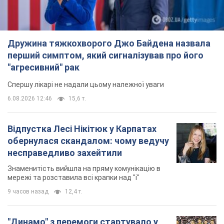
обернулася скандалом: чому ведучу
несправедливо захейтили
Знаменитість вийшла на пряму комунікацію в
мережі та розставила всі крапки над "і"
9 часов назад
12,4 т.
"Динамо" з перемоги стартувало у
кваліфікації Ліги конференцій. Відео
Матч відбувся в Любліні
5 часов назад
1,8 т.