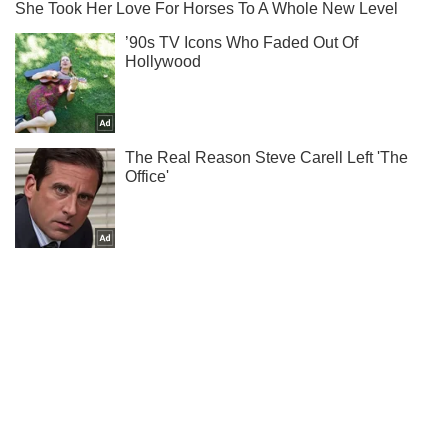
Тисни! Підписуйся! Читай тільки найкраще!
Підписатись
Підписатись
"Росіяни вже в...
Важливе