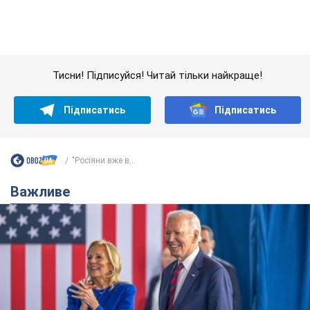
Дружина тяжкохворого Джо Байдена назвала
перший симптом, який сигналізував про його
"агресивний" рак
Спершу лікарі не надали цьому належної уваги
6.08.2026 12:46
15,6 т.
Відпустка Лесі Нікітюк у Карпатах