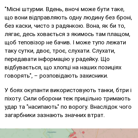
"Місні штурми. Вдень, вночі може бути таке,
що вони відправляють одну людину без броні,
без каски, чисто з радянкою. Вона, як би то,
лягає, десь ховається з якимось там плащом,
щоб теповізор не бачив. І може тупо лежати
таку сутки, двоє, троє, слухати. Слухати,
передавати інформацію у радейку. Що
відбувається, що хлопці на наших позиціях
говорять", – розповідають захисники.
У боях окупанти використовують танки, бтри і
піхоту. Сили оборони теж прицільно тримають
удар та "насипають" по ворогу. Внаслідок чого
загарбники зазнають значних втрат.