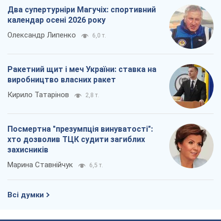
хто дозволив ТЦК судити загиблих
захисників
Марина Ставнійчук
6,5 т.
Всі думки
Про компанію
Команда
Правова інформація
Політика конфіденційності
Реклама на сайті
Документи
Редакційна політика
Журналісти OBOZ.UA на місці
подій