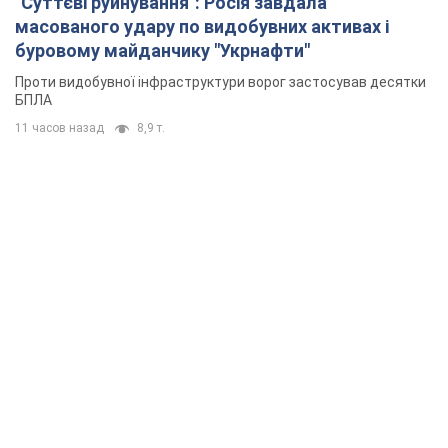
"Суттєві руйнування": Росія завдала
масованого удару по видобувних активах і
буровому майданчику "Укрнафти"
Проти видобувної інфраструктури ворог застосував десятки
БПЛА
11 часов назад
8,9 т.