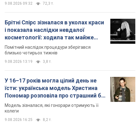
9.08.2026 09:32
72,3 т.
Брітні Спірс зізналася в уколах краси
і показала наслідки невдалої
косметології: ходила так майже
місяць
Помітний наслідок процедури зберігався
близько чотирьох тижнів
9.08.2026 13:19
3,8 т.
У 16–17 років могла цілий день не
їсти: українська модель Христина
Пономар розповіла про страшний бік
модельної кар’єри
Модель зізналася, які гонорари отримують її
колеги
9.08.2026 16:25
8,2 т.