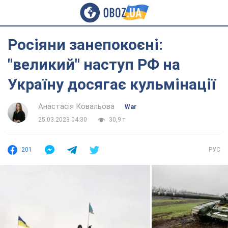
Росіяни занепокоєні:
"великий" наступ РФ на
Україну досягає кульмінації
Анастасія Ковальова
War
25.03.2023 04:30
30,9 т.
201
РУС