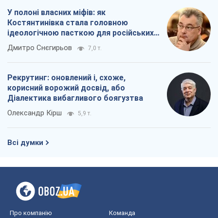
У полоні власних міфів: як
Костянтинівка стала головною
ідеологічною пасткою для російських
окупантів
Дмитро Снєгирьов
7,0 т.
Рекрутинг: оновлений і, схоже,
корисний ворожий досвід, або
Діалектика вибагливого боягузтва
Олександр Кірш
5,9 т.
Всі думки
Про компанію
Команда