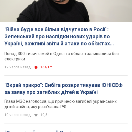
"Війна буде все більш відчутною в Росії":
Зеленський про наслідки нових ударів по
Україні, важливі звіти й атаки по об'єктах
ворога. Відео
Понад 300 тисяч сімей в Одесі та області залишалися без
електрики
12 часов назад
154,1 т.
"Вкрай прикро": Сибіга розкритикував ЮНІСЕФ
за заяву про загиблих дітей в Україні
Глава МЗС наголосив, що причиною загибелі українських
дітей є війна, яку розв'язала РФ
10 часов назад
10,5 т.