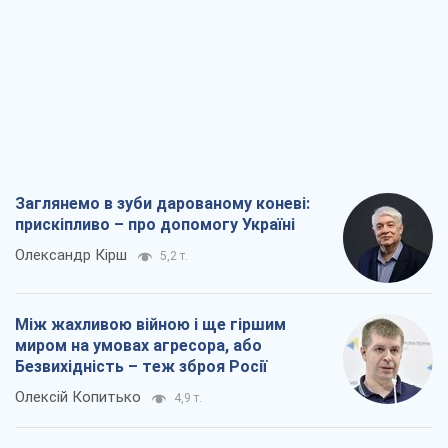
Заглянемо в зуби дарованому коневі:
прискіпливо – про допомогу Україні
Олександр Кірш
5,2 т.
Між жахливою війною і ще гіршим
миром на умовах агресора, або
Безвихідність – теж зброя Росії
Олексій Копитько
4,9 т.