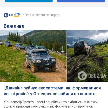
"Росію поставлено перед...
Важливе
"Джипінг руйнує екосистеми, які формувалися
сотні років": у Greenpeace забили на сполох
У високогір'ї розташовані альпійські та субальпійські луки –
рідкісні природні комплекси, які формувалися протягом