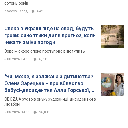
сотень років
7 часов назад
642
Спека в Україні піде на спад, будуть
грози: синоптики дали прогноз, коли
чекати зміни погоди
Зовсім скоро спека поступово відступить
5.08.2026 14:59
6,7 т.
"Чи, може, я залякана з дитинства?"
Олена Зарецька – про вбивство
бабусі-дисидентки Алли Горської,
критику Дмитра Стуса та втечу в
OBOZ.UA зустрів онуку художниці-дисидентки в
Португалію з 5 дітьми
Лісабоні
5.08.2026 04:00
26,0 т.