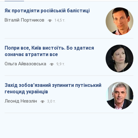
Як протидіяти російській балістиці
Віталій Портников
14,5 т.
Попри все, Київ вистоїть. Бо здатися
означає втратити все
Ольга Айвазовська
9,9 т.
Захід зобов'язаний зупинити путінський
геноцид українців
Леонід Невзлін
3,0 т.