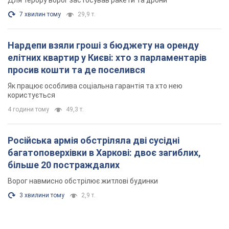
4 години тому
49,3 т.
Російська армія обстріляла дві сусідні
багатоповерхівки в Харкові: двоє загиблих,
більше 20 постраждалих
Ворог навмисно обстрілює житлові будинки
3 хвилини тому
2,9 т.