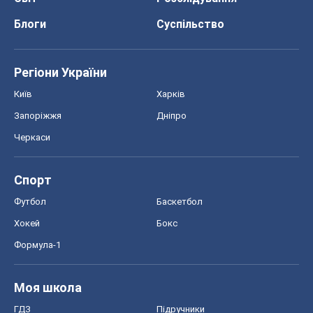
Спорт
Футбол
Баскетбол
Хокей
Бокс
Формула-1
Моя школа
ГДЗ
Підручники
Онлайн уроки
ДПА
ЗНО
НМТ
СНД посібники
Авто
Тест Драйв
Електромобілі