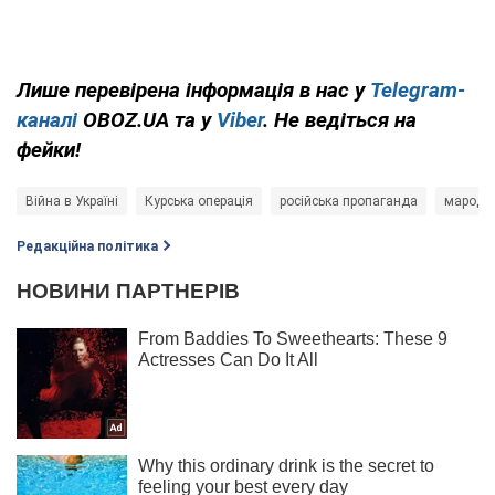
Лише перевірена інформація в нас у
Telegram-
каналі
OBOZ.UA та у
Viber
. Не ведіться на
фейки!
Війна в Україні
Курська операція
російська пропаганда
мароде
Редакційна політика