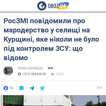
РосЗМІ повідомили про
мародерство у селищі на
Курщині, яке ніколи не було
під контролем ЗСУ: що
відомо
Надія Данищук
War
13.11.2024 20:20
12,9 т.
56
РУС