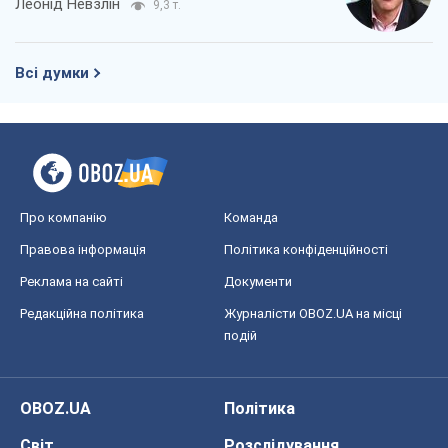
Про компанію
Команда
Правова інформація
Політика конфіденційності
Реклама на сайті
Документи
Редакційна політика
Журналісти OBOZ.UA на місці
подій
OBOZ.UA
Політика
Світ
Розслідування
Блоги
Суспільство
Регіони України
Київ
Харків
Запоріжжя
Дніпро
Черкаси