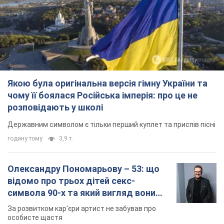
розповідають у школі
Державним символом є тільки перший куплет та приспів пісні
годину тому
3,9 т.
Олександру Пономарьову – 53: що
відомо про трьох дітей секс-
символа 90-х та який вигляд вони
мають
За розвитком кар'єри артист не забував про
особисте щастя
7 годин тому
6,9 т.
У ПриватБанку розповіли, чи дійсні
долари 1996 року: чи приймають
обмінники та банки такі купюри
Що робити, якщо банки та обмінні пункти не
приймають старі долари