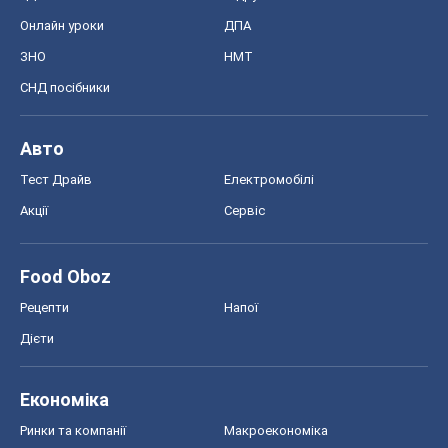
Акції
Сервіс
Food Oboz
Рецепти
Напої
Дієти
Економіка
Ринки та компанії
Макроекономіка
MedOboz
Новини медицини
MAMACLUB
Шоу
Афіша
Плітки