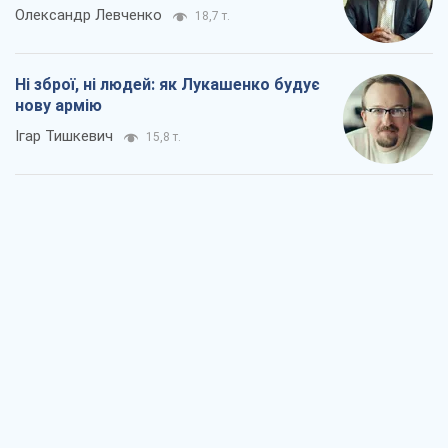
Коли закінчиться війна?
Юрій Хрістензен
11,4 т.
Україна вступила в надзвичайний
економічний стан. Чи є світло вкінці
тунелю?