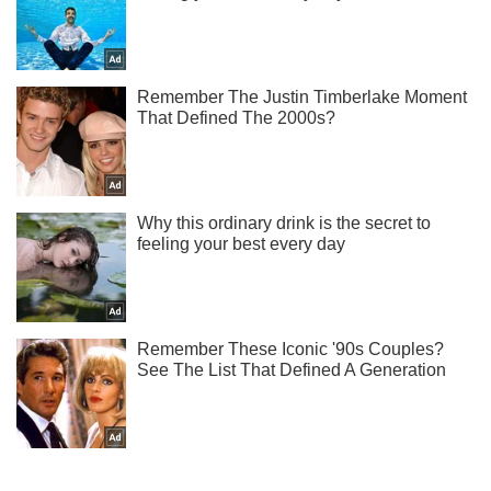
Ми в Telegram! Підписуйся! Читай тільки найкраще!