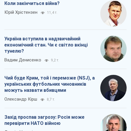
Вадим Денисенко
9,2 т.
Чий буде Крим, той і переможе (NSJ), а
українських футбольних чиновників
можуть назвати вбивцями
Олександр Кірш
8,7 т.
Захід проспав загрозу: Росія може
перевірити НАТО війною
Леонід Невзлін
9,3 т.
Всі думки