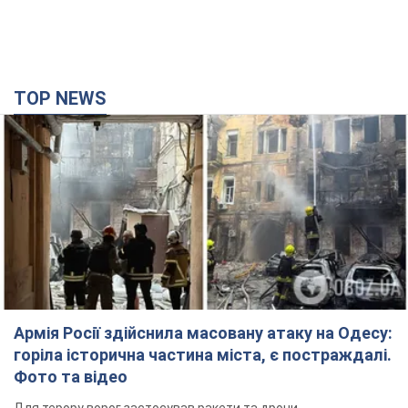
Армія Росії здійснила масовану атаку на Одесу:
горіла історична частина міста, є постраждалі.
Фото та відео
Для терору ворог застосував ракети та дрони
7 хвилин тому
29,9 т.
Нардепи взяли гроші з бюджету на оренду
елітних квартир у Києві: хто з парламентарів
просив кошти та де поселився
Як працює особлива соціальна гарантія та хто нею
користується