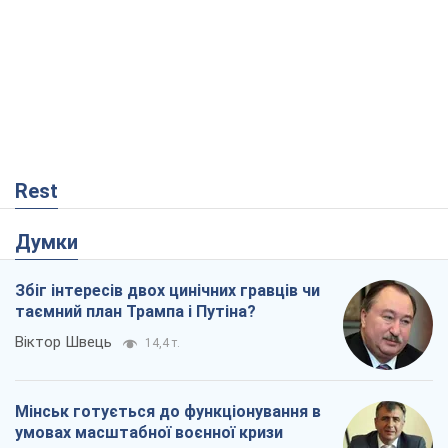
Думки
Збіг інтересів двох цинічних гравців чи
таємний план Трампа і Путіна?
Віктор Швець
14,4 т.
Мінськ готується до функціонування в
умовах масштабної воєнної кризи
Олександр Левченко
18,7 т.
Ні зброї, ні людей: як Лукашенко будує
нову армію
Ігар Тишкевич
15,8 т.