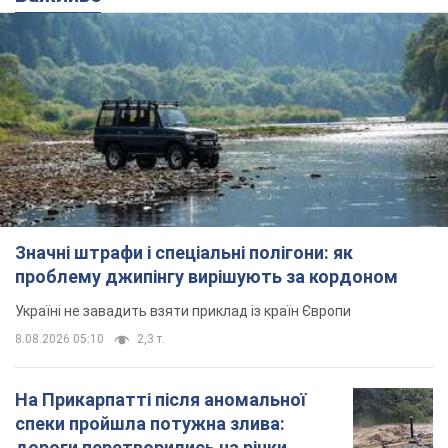
Значні штрафи і спеціальні полігони: як
проблему джипінгу вирішують за кордоном
Україні не завадить взяти приклад із країн Європи
8.08.2026 05:10
2,3 т.
На Прикарпатті після аномальної
спеки пройшла потужна злива:
дороги перетворились на річки.
Відео
Негода накрила Івано-Франківщину та
курортний Буковель
8.08.2026 09:27
32,8 т.
Жінці нарахували 729 тис. грн боргу
за газ через покази зіпсованого
лічильника: суддя ухвалив