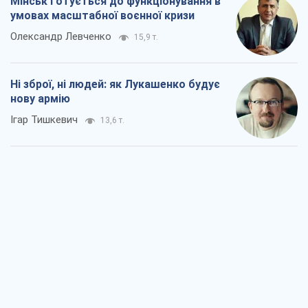
Коли закінчиться війна?
Юрій Хрістензен
8,1 т.
Україна вступила в надзвичайний
економічний стан. Чи є світло вкінці