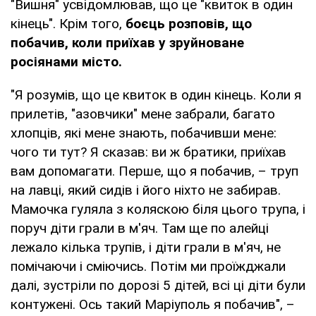
"Вишня" усвідомлював, що це "квиток в один
кінець". Крім того,
боєць розповів, що
побачив, коли приїхав у зруйноване
росіянами місто.
"Я розумів, що це квиток в один кінець. Коли я
прилетів, "азовчики" мене забрали, багато
хлопців, які мене знають, побачивши мене:
чого ти тут? Я сказав: ви ж братики, приїхав
вам допомагати. Перше, що я побачив, – труп
на лавці, який сидів і його ніхто не забирав.
Мамочка гуляла з коляскою біля цього трупа, і
поруч діти грали в м'яч. Там ще по алейці
лежало кілька трупів, і діти грали в м'яч, не
помічаючи і сміючись. Потім ми проїжджали
далі, зустріли по дорозі 5 дітей, всі ці діти були
контужені. Ось такий Маріуполь я побачив", –