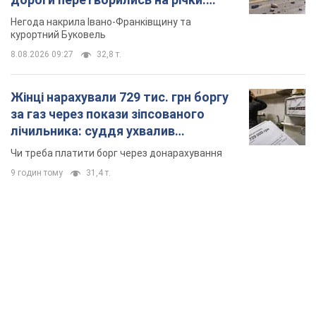
неочікуване рішення
Чи треба платити борг через донарахування
9 годин тому
31,4 т.
TOP NEWS