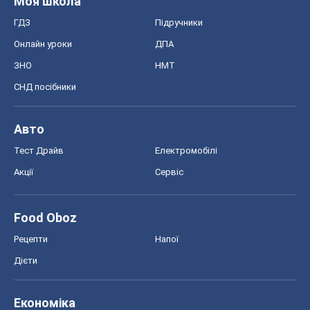
Тест Драйв
Електромобілі
Акції
Сервіс
Food Oboz
Рецепти
Напої
Дієти
Економіка
Ринки та компанії
Макроекономіка
MedOboz
Новини медицини
MAMACLUB
Шоу