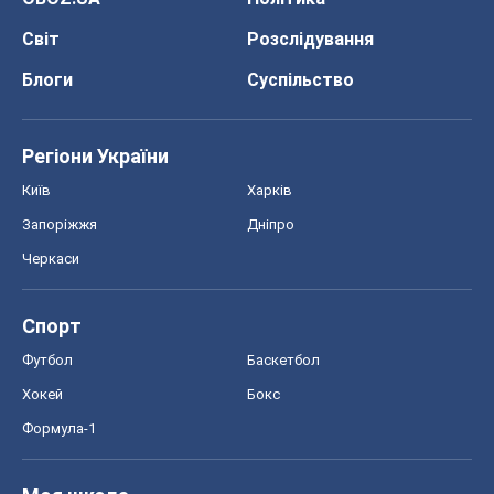
Запоріжжя
Дніпро
Черкаси
Спорт
Футбол
Баскетбол
Хокей
Бокс
Формула-1
Моя школа
ГДЗ
Підручники
Онлайн уроки
ДПА
ЗНО
НМТ
СНД посібники
Авто