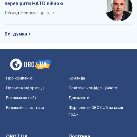
Про компанію
Команда
Правова інформація
Політика конфіденційності
Реклама на сайті
Документи
Редакційна політика
Журналісти OBOZ.UA на місці
подій
OBOZ.UA
Політика
Світ
Розслідування
Блоги
Суспільство
Регіони України
Київ
Харків