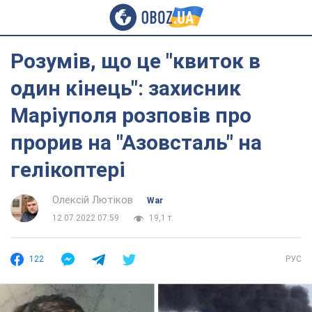
Розумів, що це "квиток в
один кінець": захисник
Маріуполя розповів про
прорив на "Азовсталь" на
гелікоптері
Олексій Лютіков
War
12.07.2022 07:59
19,1 т.
122
РУС