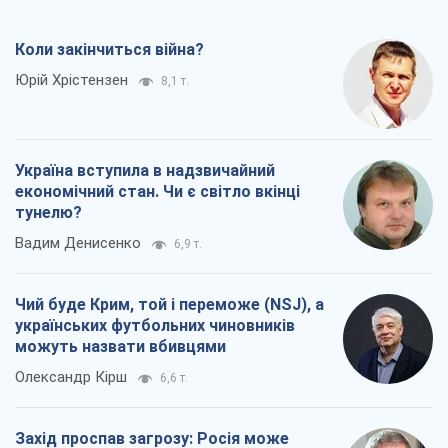
тунелю?
Вадим Денисенко
6,9 т.
Чий буде Крим, той і переможе (NSJ), а
українських футбольних чиновників
можуть назвати вбивцями
Олександр Кірш
6,6 т.
Захід проспав загрозу: Росія може
перевірити НАТО війною
Леонід Невзлін
8,1 т.
Всі думки