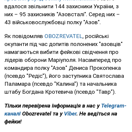
вдалося звільнити 144 захисники України, з
них – 95 захисників "Азовсталі". Серед них –
43 військовослужбовці полку "Азов".
Як повідомляв
OBOZREVATEL
, російські
окупанти під час допитів полонених "азовців"
намагаються вибити фейкові свідчення про
лідерів оборони Маріуполя. Насамперед про
командира полку "Азов" Дениса Прокопенка
(псевдо "Редіс"), його заступника Святослава
Паламара (псевдо "Калина") та начальника
штабу Богдана Кротевича (псевдо "Тавр").
Тільки перевірена інформація в нас у
Telegram-
каналі
Obozrevatel та у
Viber
. Не ведіться на
фейки!