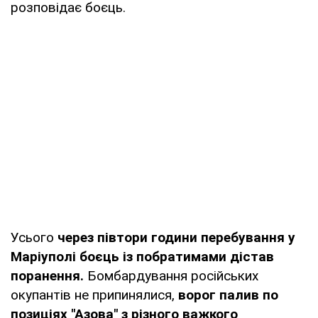
розповідає боєць.
Усього
через півтори години перебування у
Маріуполі боєць із побратимами дістав
поранення.
Бомбардування російських
окупантів не припинялися,
ворог палив по
позиціях "Азова" з різного важкого