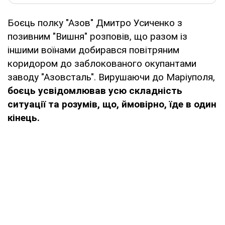
Боєць полку "Азов" Дмитро Усиченко з
позивним "Вишня" розповів, що разом із
іншими воїнами добирався повітряним
коридором до заблокованого окупантами
заводу "Азовсталь". Вирушаючи до Маріуполя,
боєць усвідомлював усю складність
ситуації та розумів, що, ймовірно, їде в один
кінець.