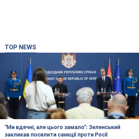
"Ми вдячні, але цього замало": Зеленський
закликав посилити санкції проти Росії
Президент подякував європейським партнерам за фінансову
підтримку
6 годин тому
66,1 т.
Україна придбала у Туреччини 70 балістичних
ракет і багато іншого озброєння: у Держдепі
США оприлюднили список