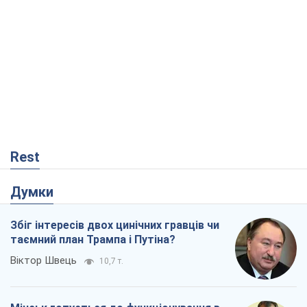
Rest
Думки
Збіг інтересів двох цинічних гравців чи
таємний план Трампа і Путіна?
Віктор Швець
10,7 т.
Мінськ готується до функціонування в
умовах масштабної воєнної кризи
Олександр Левченко
15,9 т.
Ні зброї, ні людей: як Лукашенко будує
нову армію
Ігар Тишкевич
13,6 т.