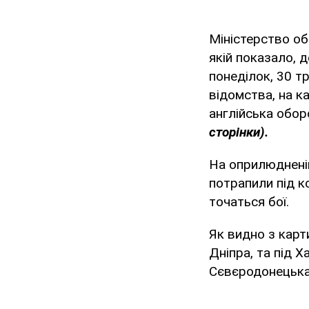
Міністерство об
якій показало, 
понеділок, 30 т
відомства, на к
англійська обо
сторінки).
На оприлюдненій
потрапили під ко
точаться бої.
Як видно з карт
Дніпра, та під 
Сєвєродонецька