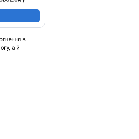
ргнення в
огу, а й