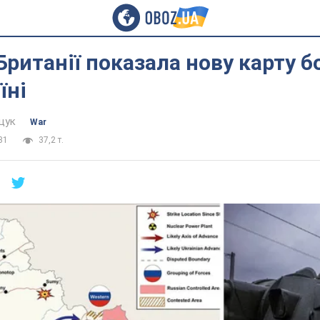
Британії показала нову карту 
їні
щук
War
31
37,2 т.