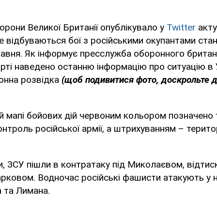
орони Великої Британії опублікувало у
Twitter
акту
де відбуваються бої з російськими окупантами ста
равня. Як інформує пресслужба оборонного брита
арті наведено останню інформацію про ситуацію в У
ронна розвідка
(щоб подивитися фото, доскрольте д
 мапі бойових дій червоним кольором позначено те
нтроль російської армії, а штрихуванням – територі
и, ЗСУ пішли в контратаку під Миколаєвом, відти
Харковом. Водночас російські фашисти атакують у 
 та Лимана.