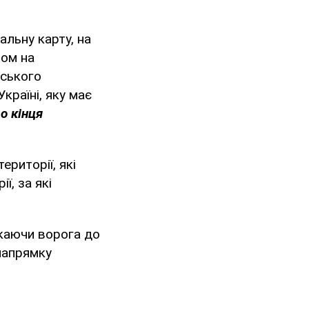
альну карту, на
ном на
нського
країні, яку має
о кінця
риторії, які
ї, за які
скаючи ворога до
напрямку