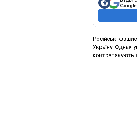
Google
Російські фаши
Україну. Однак у
контратакують н