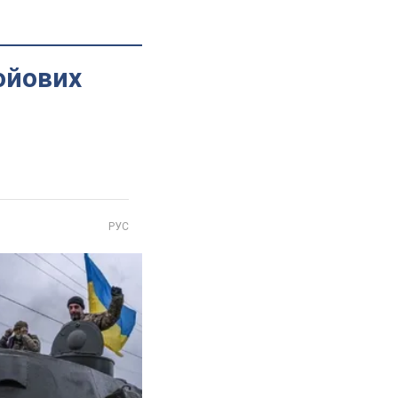
бойових
РУС