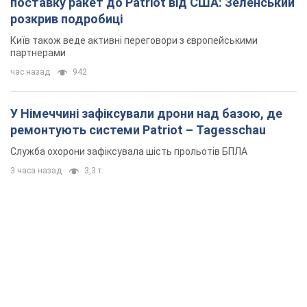
поставку ракет до Patriot від США: Зеленський
розкрив подробиці
Київ також веде активні переговори з європейськими
партнерами
час назад
942
У Німеччині зафіксували дрони над базою, де
ремонтують системи Patriot – Tagesschau
Служба охорони зафіксувала шість прольотів БПЛА
3 часа назад
3,3 т.