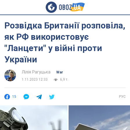
Розвідка Британії розповіла,
як РФ використовує
"Ланцети" у війні проти
України
Лілія Рагуцька
War
1.11.2023 12:33
6,9 т.
15
РУС