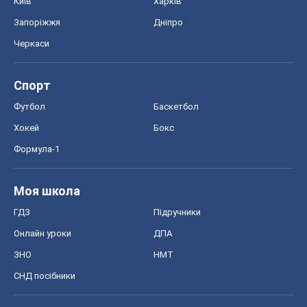
Київ
Харків
Запоріжжя
Дніпро
Черкаси
Спорт
Футбол
Баскетбол
Хокей
Бокс
Формула-1
Моя школа
ГДЗ
Підручники
Онлайн уроки
ДПА
ЗНО
НМТ
СНД посібники