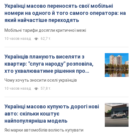
Українці масово переносять свої мобільні
номери на одного й того самого оператора: на
який найчастіше переходять
Мобільні тарифи досягли критичної межі
10 часов назад
62,7 т.
Українців планують виселяти з
квартир: "слуга народу" розповіла,
хто ухвалюватиме рішення про
знесення будинків
Чому хочуть зносити оселі українців
10 часов назад
57,8 т.
Українці масово купують дорогі нові
авто: скільки коштує
найпопулярніша модель
Які марки автомобілів воліють купувати