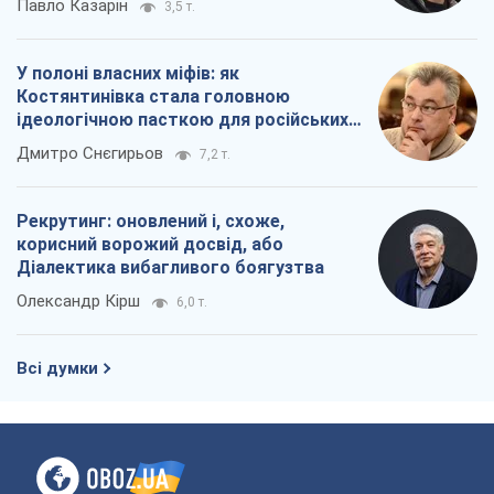
Павло Казарін
3,5 т.
У полоні власних міфів: як
Костянтинівка стала головною
ідеологічною пасткою для російських
окупантів
Дмитро Снєгирьов
7,2 т.
Рекрутинг: оновлений і, схоже,
корисний ворожий досвід, або
Діалектика вибагливого боягузтва
Олександр Кірш
6,0 т.
Всі думки