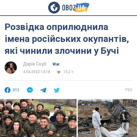
Розвідка оприлюднила
імена російських окупантів,
які чинили злочини у Бучі
Дарія Скуб
War
4.04.2022 14:18
15,2 т.
812
РУС