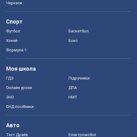
Черкаси
Спорт
Футбол
Баскетбол
Хокей
Бокс
Формула-1
Моя школа
ГДЗ
Підручники
Онлайн уроки
ДПА
ЗНО
НМТ
СНД посібники
Авто
Тест Драйв
Електромобілі