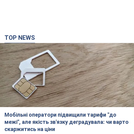
Мобільні оператори підвищили тарифи "до
межі", але якість зв'язку деградувала: чи варто
скаржитись на ціни
Чому ціни на мобільний зв'язок зросли у кілька разів і як
поліпшити якість інтернету на телефоні
2 часа назад
12,0 т.
В окупованій Ялті прогриміли потужні вибухи:
валить чорний дим. Фото і відео
Місто, ймовірно, опинилося під атакою дронів
36 минут назад
1,0 т.
У Коблевому на Миколаївщині стався вибух у