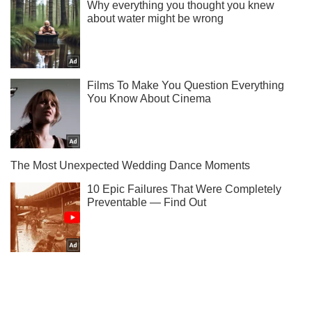
Не набридаємо! Тільки найважливіше - підписуйся на наш
Telegram-канал