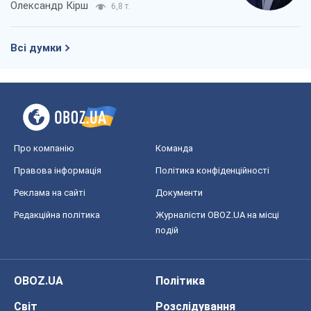
Редакційна політика
Журналісти OBOZ.UA на місці
подій
OBOZ.UA
Політика
Світ
Розслідування
Блоги
Суспільство
Регіони України
Київ
Харків
Запоріжжя
Дніпро
Черкаси
Спорт