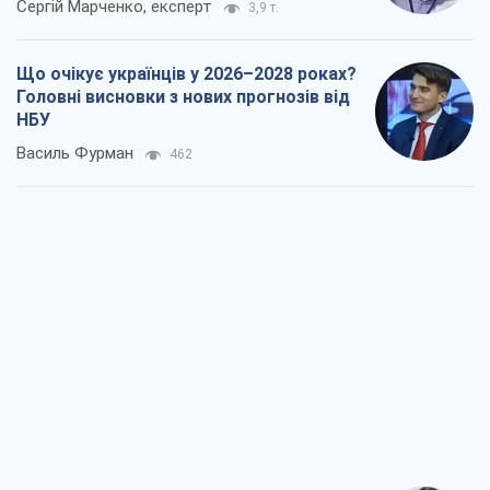
Результат ударів по НПЗ Росії значно
більший, ніж здається
Дмитро Томчук
1,1 т.
Не помста, а стратегія: Україна змушує
Росію платити за війну
Віктор Андрусів
2,3 т.
Відповідь на українофобію – не
полонофобія, а сильна українська