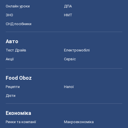
Рецепти
Напої
Дієти
Економіка
Ринки та компанії
Макроекономіка
MedOboz
Новини медицини
MAMACLUB
Шоу
Афіша
Плітки
Краса
Мода
Жіночий журнал