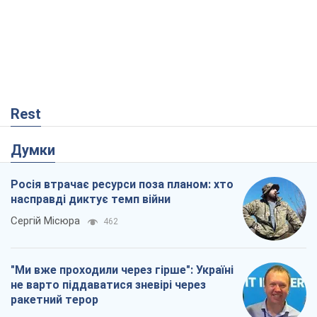
насправді диктує темп війни
Сергій Місюра
462
"Ми вже проходили через гірше": Україні
не варто піддаватися зневірі через
ракетний терор
Сергій Марченко, експерт
3,9 т.
Що очікує українців у 2026–2028 роках?
Головні висновки з нових прогнозів від
НБУ
Василь Фурман
462