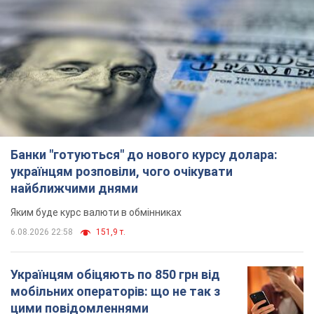
Яким буде курс валюти в обмінниках
6.08.2026 22:58
151,9 т.
Українцям обіцяють по 850 грн від
мобільних операторів: що не так з
цими повідомленнями
Як не потрапити в пастку шахраїв
6.08.2026 21:02
16,6 т.
Найдорожчий футболіст "Динамо"
забив "Карабаху" вже на 10-й хвилині
матчу. Відео
Поєдинок відбувається в Польщі
6.08.2026 20:48
7,0 т.