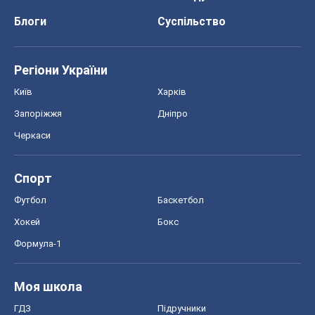
Футбол
Баскетбол
Хокей
Бокс
Формула-1
Моя школа
ГДЗ
Підручники
Онлайн уроки
ДПА
ЗНО
НМТ
СНД посібники
Авто
Тест Драйв
Електромобілі
Акції
Сервіс
Food Oboz