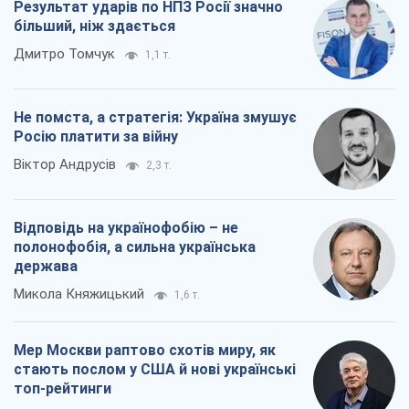
держава
Микола Княжицький
1,6 т.
Мер Москви раптово схотів миру, як
стають послом у США й нові українські
топ-рейтинги
Олександр Кірш
6,8 т.
Всі думки
Про компанію
Команда
Правова інформація
Політика конфіденційності
Реклама на сайті
Документи