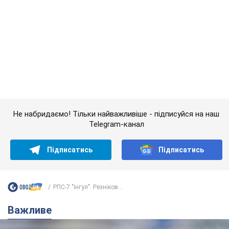
Підписатись
Підписатись
РПС-7 "Інгул": Резніков...
Важливе
Банки "готуються" до нового курсу долара:
українцям розповіли, чого очікувати
найближчими днями