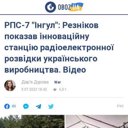
РПС-7 "Інгул": Резніков
показав інноваційну
станцію радіоелектронної
розвідки українського
виробництва. Відео
Дар'я Дурова
War
9.07.2023 18:42
6,0 т.
85
РУС