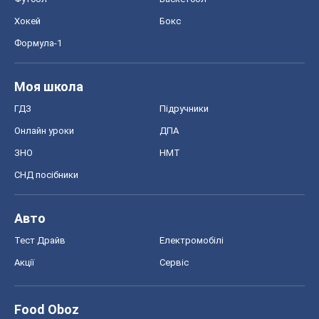
Хокей
Бокс
Формула-1
Моя школа
ГДЗ
Підручники
Онлайн уроки
ДПА
ЗНО
НМТ
СНД посібники
Авто
Тест Драйв
Електромобілі
Акції
Сервіс
Food Oboz