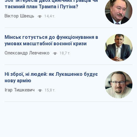
Збіг інтересів двох цинічних гравців чи
таємний план Трампа і Путіна?
Віктор Швець
14,4 т.
Мінськ готується до функціонування в
умовах масштабної воєнної кризи
Олександр Левченко
18,7 т.
Ні зброї, ні людей: як Лукашенко будує
нову армію
Ігар Тишкевич
15,8 т.