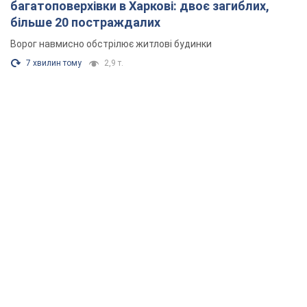
багатоповерхівки в Харкові: двоє загиблих,
більше 20 постраждалих
Ворог навмисно обстрілює житлові будинки
7 хвилин тому
2,9 т.