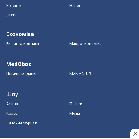
Рецепти
Напої
Дієти
Економіка
Ринки та компанії
Макроекономіка
MedOboz
Новини медицини
MAMACLUB
Шоу
Афіша
Плітки
Краса
Мода
Жіночий журнал