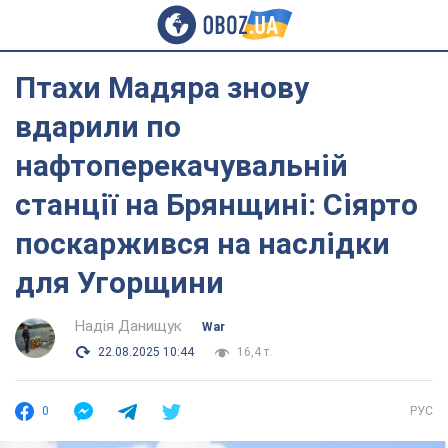
Птахи Мадяра знову
вдарили по
нафтоперекачувальній
станції на Брянщині: Сіярто
поскаржився на наслідки
для Угорщини
Надія Данищук
War
22.08.2025 10:44
16,4 т.
0
РУС