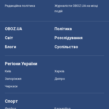
Редакційна політика
Журналісти OBOZ.UA на місці
подій
OBOZ.UA
Політика
Світ
Розслідування
Блоги
Суспільство
Регіони України
Київ
Харків
Запоріжжя
Дніпро
Черкаси
Спорт
Футбол
Баскетбол