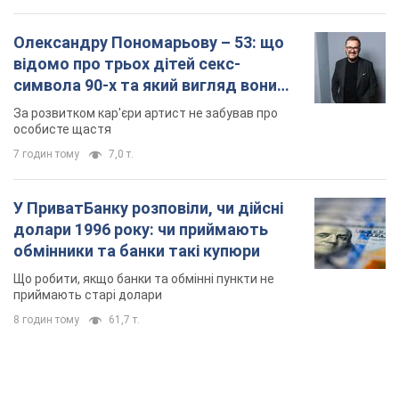
Олександру Пономарьову – 53: що
відомо про трьох дітей секс-
символа 90-х та який вигляд вони
мають
За розвитком кар'єри артист не забував про
особисте щастя
7 годин тому
7,0 т.
У ПриватБанку розповіли, чи дійсні
долари 1996 року: чи приймають
обмінники та банки такі купюри
Що робити, якщо банки та обмінні пункти не
приймають старі долари
8 годин тому
61,7 т.