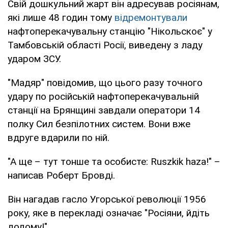
Свій дошкульний жарт він адресував росіянам,
які лише 48 годин тому
відремонтували
нафтоперекачувальну станцію "Нікольскоє" у
Тамбовській області Росії, виведену з ладу
ударом ЗСУ.
"Мадяр" повідомив, що цього разу точного
удару по російській нафтоперекачувальній
станції на Брянщині завдали оператори 14
полку Сил безпілотних систем. Вони вже
вдруге вдарили по ній.
"А ще – тут тонше та особисте: Ruszkik haza!" –
написав Роберт Бровді.
Він нагадав гасло Угорської революції 1956
року, яке в перекладі означає "Росіяни, йдіть
додому!"