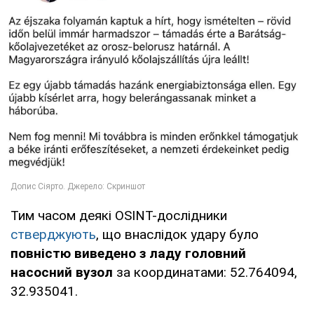
Тим часом деякі OSINT-дослідники
стверджують
, що внаслідок удару було
повністю виведено з ладу головний
насосний вузол
за координатами: 52.764094,
32.935041.