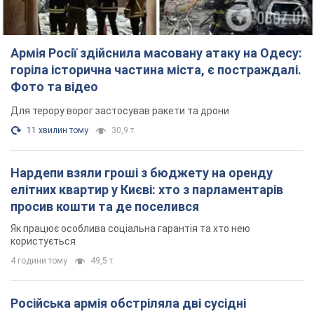
Армія Росії здійснила масовану атаку на Одесу:
горіла історична частина міста, є постраждалі.
Фото та відео
Для терору ворог застосував ракети та дрони
11 хвилин тому
30,9 т.
Нардепи взяли гроші з бюджету на оренду
елітних квартир у Києві: хто з парламентарів
просив кошти та де поселився
Як працює особлива соціальна гарантія та хто нею
користується
4 години тому
49,5 т.
Російська армія обстріляла дві сусідні