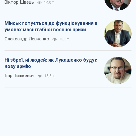
Віктор Швець
14,0 т.
Мінськ готується до функціонування в
умовах масштабної воєнної кризи
Олександр Левченко
18,3 т.
Ні зброї, ні людей: як Лукашенко будує
нову армію
Ігар Тишкевич
15,5 т.