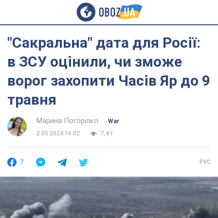
"Сакральна" дата для Росії:
в ЗСУ оцінили, чи зможе
ворог захопити Часів Яр до 9
травня
Марина Погорілко
War
2.05.2024 16:02
7,4 т.
7
РУС