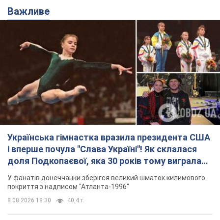
Важливе
Українська гімнастка вразила президента США
і вперше почула "Слава Україні"! Як склалася
доля Подкопаєвої, яка 30 років тому виграла
"золото" Олімпіади
У фанатів донеччанки зберігся великий шматок килимового
покриття з надписом "Атланта-1996"
8.08.2026 18:30
40,4 т.