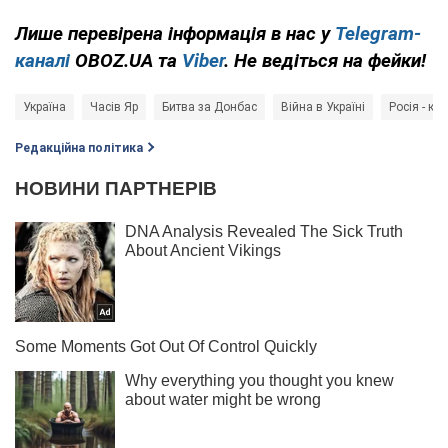
Лише перевірена інформація в нас у
Telegram-
каналі
OBOZ.UA та
Viber
. Не ведіться на фейки!
Україна
Часів Яр
Битва за Донбас
Війна в Україні
Росія - кр
Редакційна політика