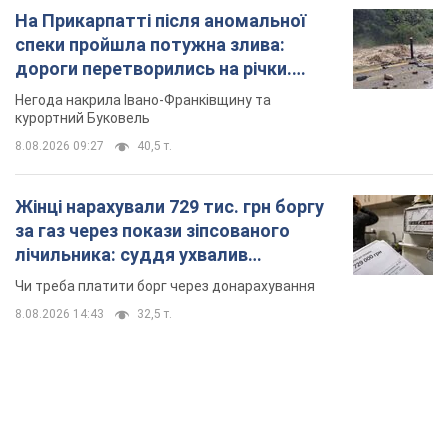
На Прикарпатті після аномальної
спеки пройшла потужна злива:
дороги перетворились на річки.
Відео
Негода накрила Івано-Франківщину та
курортний Буковель
8.08.2026 09:27
40,5 т.
Жінці нарахували 729 тис. грн боргу
за газ через покази зіпсованого
лічильника: суддя ухвалив
неочікуване рішення
Чи треба платити борг через донарахування
8.08.2026 14:43
32,5 т.