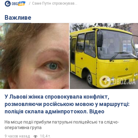
Саме Путін спровокував...
Важливе
У Львові жінка спровокувала конфлікт,
розмовляючи російською мовою у маршрутці:
поліція склала адмінпротокол. Відео
На місце події прибули патрульні поліцейські та слідчо-
оперативна група
9 часов назад
10,4 т.