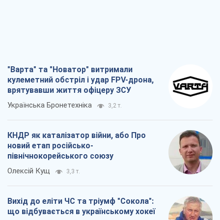
"Варта" та "Новатор" витримали
кулеметний обстріл і удар FPV-дрона,
врятувавши життя офіцеру ЗСУ
Українська Бронетехніка
3,2 т.
КНДР як каталізатор війни, або Про
новий етап російсько-
північнокорейського союзу
Олексій Кущ
3,3 т.
Вихід до еліти ЧС та тріумф "Сокола":
що відбувається в українському хокеї