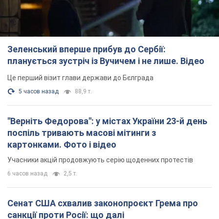
Зеленський вперше прибув до Сербії:
планується зустріч із Вучичем і не лише. Відео
Це перший візит глави держави до Бєлграда
5 часов назад
88,9 т.
"Верніть Федорова": у містах України 23-й день
поспіль тривають масові мітинги з
картонками. Фото і відео
Учасники акцій продовжують серію щоденних протестів
6 часов назад
2,5 т.
Сенат США схвалив законопроєкт Грема про
санкції проти Росії: що далі