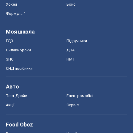
Хокей
Бокс
Формула-1
Моя школа
ГДЗ
Підручники
Онлайн уроки
ДПА
ЗНО
НМТ
СНД посібники
Авто
Тест Драйв
Електромобілі
Акції
Сервіс
Food Oboz