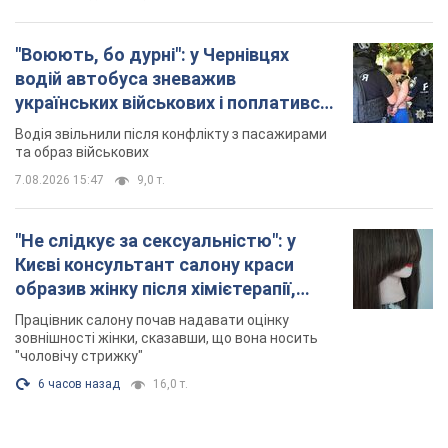
"Воюють, бо дурні": у Чернівцях
водій автобуса зневажив
українських військових і поплатився.
Відео
Водія звільнили після конфлікту з пасажирами
та образ військових
7.08.2026 15:47
9,0 т.
"Не слідкує за сексуальністю": у
Києві консультант салону краси
образив жінку після хімієтерапії,
розгорівся скандал. Фото
Працівник салону почав надавати оцінку
зовнішності жінки, сказавши, що вона носить
"чоловічу стрижку"
6 часов назад
16,0 т.