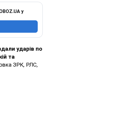
 OBOZ.UA у
вдали ударів по
кій та
овка ЗРК, РЛС,