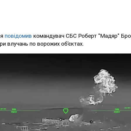
ня
повідомив
командувач СБС Роберт "Мадяр" Бров
ри влучань по ворожих обʼєктах.