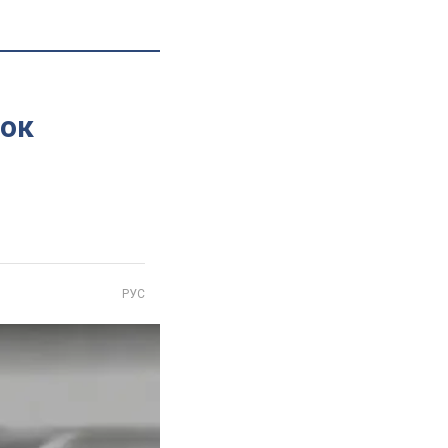
сок
РУС