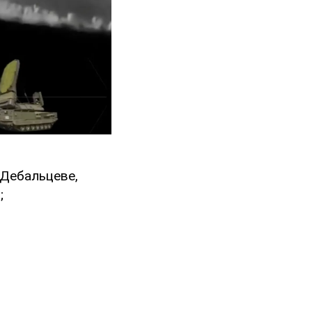
п. Дебальцеве,
;