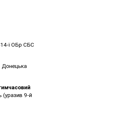
414-ї ОБр СБС
к, Донецька
 тимчасовий
ь (уразив 9-й