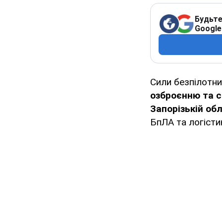
Будьте
Google
Сили безпілотни
озброєнню та с
Запорізькій об
БпЛА та логісти