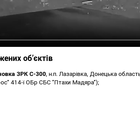
жених обʼєктів
новка ЗРК С-300
, н.п. Лазарівка, Донецька област
ос" 414-ї ОБр СБС "Птахи Мадяра");