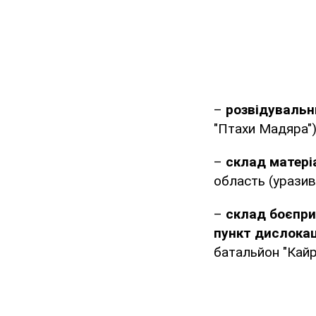
–
розвідувальн
"Птахи Мадяра")
–
склад матері
область (уразив
–
склад боєпри
пункт дислокац
батальйон "Кайр