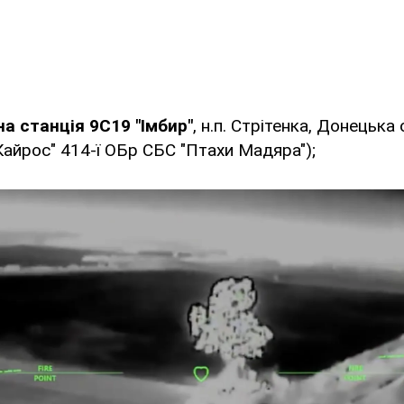
а станція 9С19 "Імбир"
, н.п. Стрітенка, Донецька
Кайрос" 414-ї ОБр СБС "Птахи Мадяра");