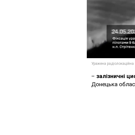
–
залізничні ц
Донецька област