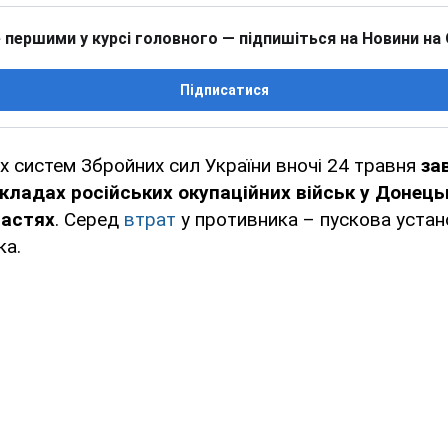
 першими у курсі головного — підпишіться на Новини на
Підписатися
х систем Збройних сил України вночі 24 травня
за
кладах російських окупаційних військ у Донець
ластях
. Серед
втрат
у противника – пускова устан
ка.