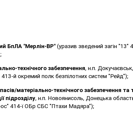
ий БпЛА "Мерлін-ВР"
(уразив зведений загін "13" 
;
ально-технічного забезпечення
, н.п. Докучаєвсь
 413-й окремий полк безпілотних систем "Рейд");
пасів/матеріально-технічного забезпечення та
ії підрозділу
, н.п. Новоянисоль, Донецька област
ос" 414-ї ОБр СБС "Птахи Мадяра");