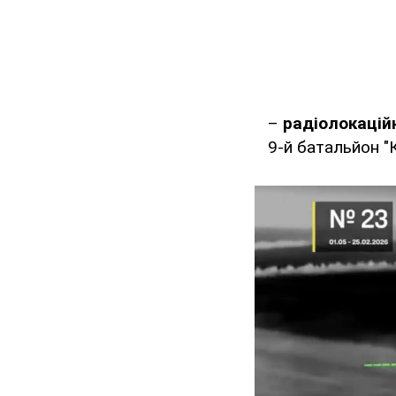
–
радіолокаційн
9-й батальйон "