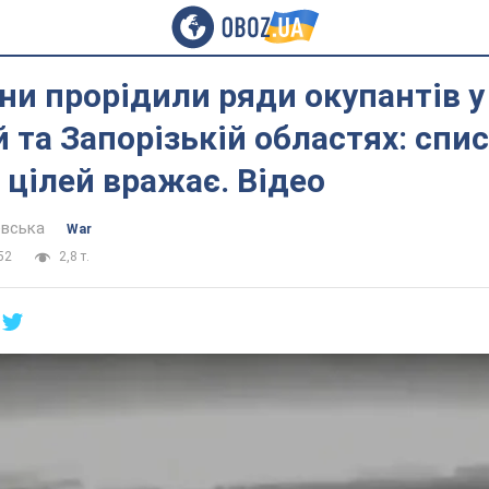
ни прорідили ряди окупантів у
 та Запорізькій областях: спи
цілей вражає. Відео
евська
War
52
2,8 т.