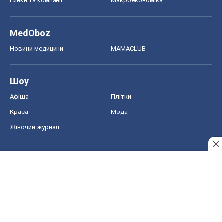
Ринки та компанії
Макроекономіка
MedOboz
Новини медицини
MAMACLUB
Шоу
Афіша
Плітки
Краса
Мода
Жіночий журнал