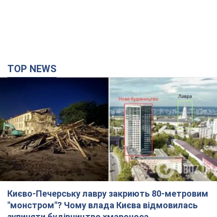
TOP NEWS
Києво-Печерську лавру закриють 80-метровим
"монстром"? Чому влада Києва відмовилась
зупиняти будівництво хмарочоса