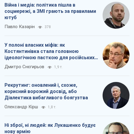
Війна і медіа: політика пішла в
соцмережі, а ЗМІ грають за правилами
ютуб
Павло Казарін
378
У полоні власних міфів: як
Костянтинівка стала головною
ідеологічною пасткою для російських
окупантів
Дмитро Снєгирьов
1,9 т.
Рекрутинг: оновлений і, схоже,
корисний ворожий досвід, або
Діалектика вибагливого боягузтва
Олександр Кірш
1,8 т.
Ні зброї, ні людей: як Лукашенко будує
нову армію