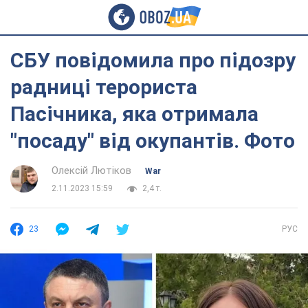
СБУ повідомила про підозру
радниці терориста
Пасічника, яка отримала
"посаду" від окупантів. Фото
Олексій Лютіков
War
2.11.2023 15:59
2,4 т.
23
РУС