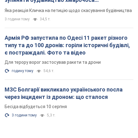
"московського вірянина"
Яка реакція Кличка на петицію щодо скасування будівництва
3 години тому
34,5 т.
Армія РФ запустила по Одесі 11 ракет різного
типу та до 100 дронів: горіли історичні будівлі,
є постраждалі. Фото та відео
Для терору ворог застосував ракети та дрони
годину тому
54,6 т.
МЗС Болгарії викликало українського посла
через інцидент із дроном: що сталося
Бесіда відбудеться 10 серпня
3 години тому
5,3 т.