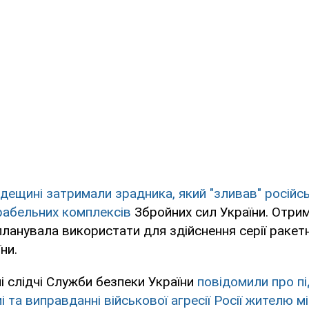
Одещині затримали зрадника, який "зливав" російс
рабельних комплексів
Збройних сил України. Отри
планувала використати для здійснення серії ракетн
ни.
 слідчі Служби безпеки України
повідомили про пі
і та виправданні військової агресії Росії жителю 