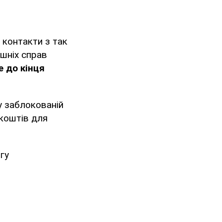
контакти з так
ішніх справ
е до кінця
 у заблокованій
 коштів для
гу