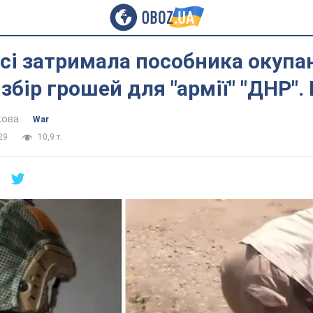
сі затримала пособника окупан
збір грошей для "армії" "ДНР".
кова
War
29
10,9 т.