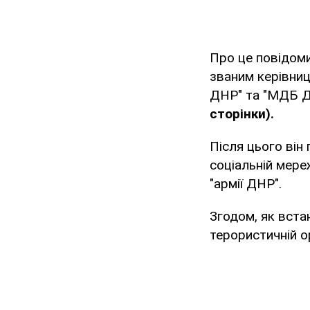
Про це повідом
званим керівниц
ДНР" та "МДБ 
сторінки).
Після цього він
соціальній мереж
"армії ДНР".
Згодом, як вста
терористичній ор