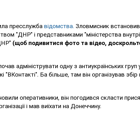
ила пресслужба
відомства.
Зловмисник встановив 
твом "ДНР" і представниками "міністерства внутр
ДНР"
(щоб подивитися фото та відео, доскрольт
 почав адмініструвати одну з антиукраїнських груп
і "ВКонтакті". Ба більше, там він організував збір
новили оперативники, він погодився скласти прися
ганізації і мав виїхати на Донеччину.