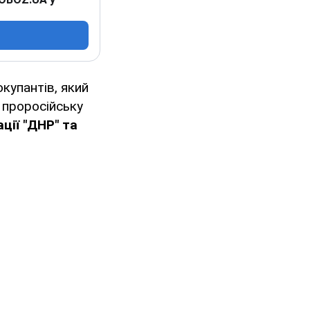
купантів, який
 проросійську
ції "ДНР" та