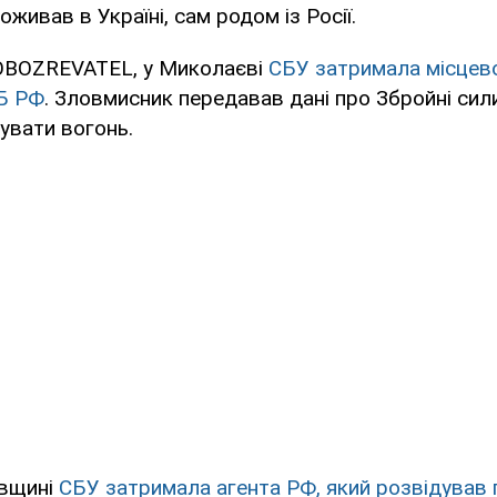
роживав в Україні, сам родом із Росії.
OBOZREVATEL, у Миколаєві
СБУ затримала місцево
Б РФ
. Зловмисник передавав дані про Збройні сили
увати вогонь.
овщині
СБУ затримала агента РФ, який розвідував п