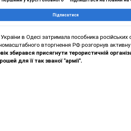
Підписатися
України в Одесі затримала пособника російських о
вномасштабного вторгнення РФ розгорнув активну
вік збирався присягнути терористичній організа
рошей для її так званої "армії".