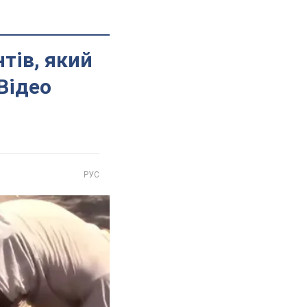
тів, який
 Відео
РУС