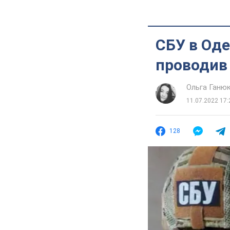
СБУ в Оде
проводив 
Ольга Ганю
11.07.2022 17:
128