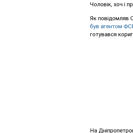
Чоловік, хоч і п
Як повідомляв 
був агентом ФС
готувався кориг
На Дніпропетр