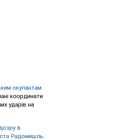
ьким окупантам
мані координати
их ударів на
дозру в
міста Радомишль.