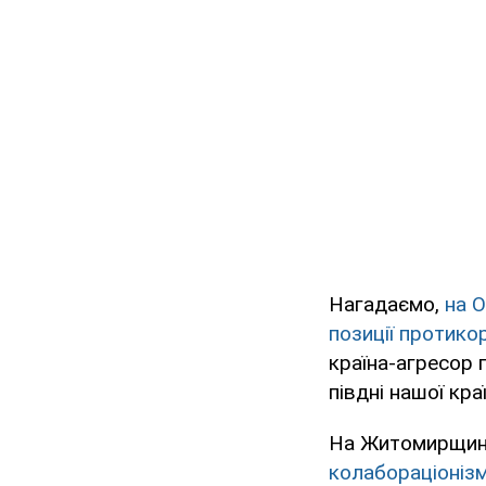
Нагадаємо,
на 
позиції протико
країна-агресор 
півдні нашої краї
На Житомирщині
колабораціонізм