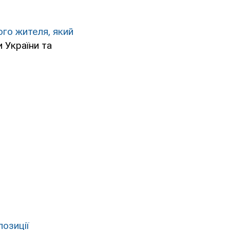
го жителя, який
 України та
озиції