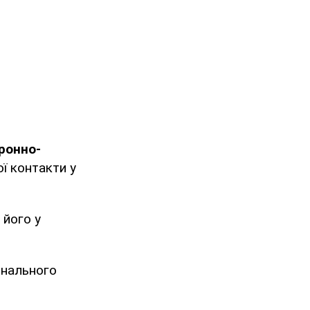
ронно-
ї контакти у
 його у
інального