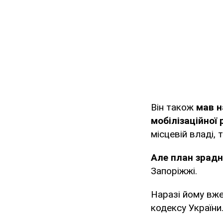
Він також
мав н
мобілізаційної 
місцевій владі,
Але план зрад
Запоріжжі.
Наразі йому вже
кодексу України