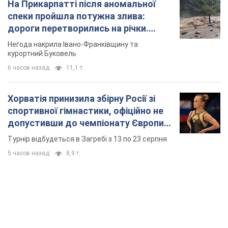
На Прикарпатті після аномальної
спеки пройшла потужна злива:
дороги перетворились на річки.
Відео
Негода накрила Івано-Франківщину та
курортний Буковель
6 часов назад
11,1 т.
Хорватія принизила збірну Росії зі
спортивної гімнастики, офіційно не
допустивши до чемпіонату Європи
основних спортсменів
Турнір відбудеться в Загребі з 13 по 23 серпня
5 часов назад
8,9 т.