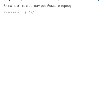
Вічна пам'ять жертвам російського терору
2 часа назад
12,1 т.