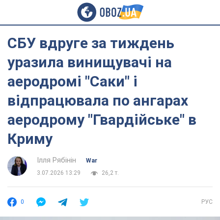
СБУ вдруге за тиждень
уразила винищувачі на
аеродромі "Саки" і
відпрацювала по ангарах
аеродрому "Гвардійське" в
Криму
Ілля Рябінін
War
3.07.2026 13:29
26,2 т.
0
РУС