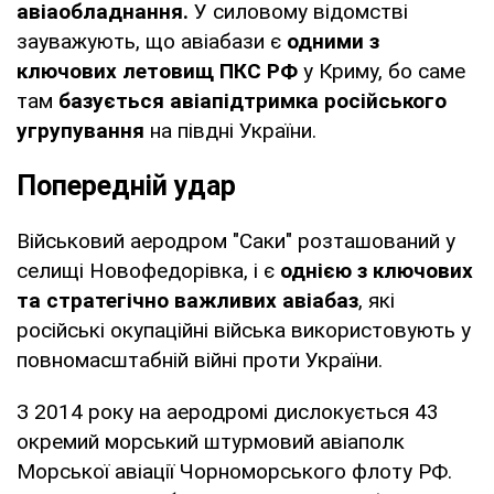
авіаобладнання.
У силовому відомстві
зауважують, що авіабази є
одними з
ключових летовищ ПКС РФ
у Криму, бо саме
там
базується авіапідтримка російського
угрупування
на півдні України.
Попередній удар
Військовий аеродром "Саки" розташований у
селищі Новофедорівка, і є
однією з ключових
та стратегічно важливих авіабаз
, які
російські окупаційні війська використовують у
повномасштабній війні проти України.
З 2014 року на аеродромі дислокується 43
окремий морський штурмовий авіаполк
Морської авіації Чорноморського флоту РФ.