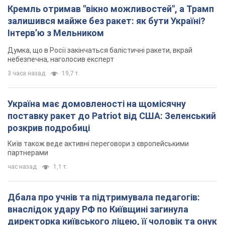
Кремль отримав "вікно можливостей", а Трамп
залишився майже без ракет: як бути Україні?
Інтерв’ю з Мельником
Думка, що в Росії закінчаться балістичні ракети, вкрай
небезпечна, наголосив експерт
3 часа назад
19,7 т.
Україна має домовленості на щомісячну
поставку ракет до Patriot від США: Зеленський
розкрив подробиці
Київ також веде активні переговори з європейськими
партнерами
час назад
1,1 т.
Дбала про учнів та підтримувала педагогів:
внаслідок удару РФ по Київщині загинула
директорка київського ліцею, її чоловік та онук