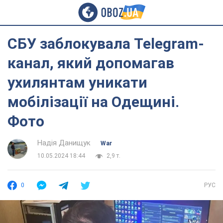
СБУ заблокувала Telegram-
канал, який допомагав
ухилянтам уникати
мобілізації на Одещині.
Фото
Надія Данищук
War
10.05.2024 18:44
2,9 т.
0
РУС