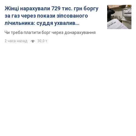
Жінці нарахували 729 тис. грн боргу
за газ через покази зіпсованого
лічильника: суддя ухвалив
неочікуване рішення
Чи треба платити борг через донарахування
2 часа назад
30,0 т.