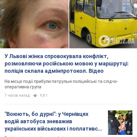
У Львові жінка спровокувала конфлікт,
розмовляючи російською мовою у маршрутці:
поліція склала адмінпротокол. Відео
На місце події прибули патрульні поліцейські та слідчо-
оперативна група
7 часов назад
9,8 т.
"Воюють, бо дурні": у Чернівцях
водій автобуса зневажив
українських військових і поплатився.
Відео