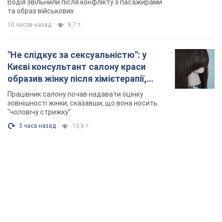
Водія звільнили після конфлікту з пасажирами
та образ військових
10 часов назад
8,7 т.
"Не слідкує за сексуальністю": у
Києві консультант салону краси
образив жінку після хімієтерапії,
розгорівся скандал. Фото
Працівник салону почав надавати оцінку
зовнішності жінки, сказавши, що вона носить
"чоловічу стрижку"
3 часа назад
13,6 т.