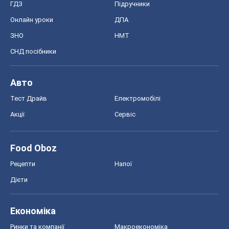
ГДЗ
Підручники
Онлайн уроки
ДПА
ЗНО
НМТ
СНД посібники
Авто
Тест Драйв
Електромобілі
Акції
Сервіс
Food Oboz
Рецепти
Напої
Дієти
Економіка
Ринки та компанії
Макроекономіка