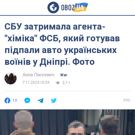
СБУ затримала агента-
"хіміка" ФСБ, який готував
підпали авто українських
воїнів у Дніпрі. Фото
Анна Паскевич
War
7.11.2024 10:59
2,1 т.
13
РУС