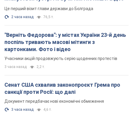
Це перший візит глави держави до Бєлграда
2 часа назад
76,5 т.
"Верніть Федорова": у містах України 23-й день
поспіль тривають масові мітинги з
картонками. Фото і відео
Учасники акцій продовжують серію щоденних протестів
3 часа назад
2,2 т.
Сенат США схвалив законопроєкт Грема про
санкції проти Росії: що далі
Документ передбачає нові економічні обмеження
3 часа назад
4,6 т.