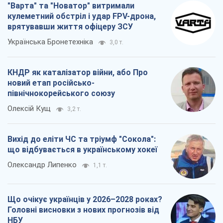
"Варта" та "Новатор" витримали
кулеметний обстріл і удар FPV-дрона,
врятувавши життя офіцеру ЗСУ
Українська Бронетехніка
3,0 т.
КНДР як каталізатор війни, або Про
новий етап російсько-
північнокорейського союзу
Олексій Кущ
3,2 т.
Вихід до еліти ЧС та тріумф "Сокола":
що відбувається в українському хокеї
Олександр Липенко
1,1 т.
Що очікує українців у 2026–2028 роках?
Головні висновки з нових прогнозів від
НБУ