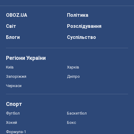
Футбол
Баскетбол
Хокей
Бокс
Формула-1
Моя школа
ГДЗ
Підручники
Онлайн уроки
ДПА
ЗНО
НМТ
СНД посібники
Авто
Тест Драйв
Електромобілі
Акції
Сервіс