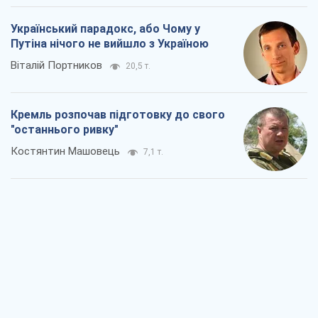
Дух Анкоріджа остаточно випарувався
Віктор Андрусів
6,7 т.
Війна і медіа: політика пішла в
соцмережі, а ЗМІ грають за правилами
ютуб
Павло Казарін
3,6 т.
У полоні власних міфів: як