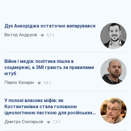
Костянтинівка стала головною
ідеологічною пасткою для російських
окупантів
Дмитро Снєгирьов
7,3 т.
Рекрутинг: оновлений і, схоже,
корисний ворожий досвід, або
Діалектика вибагливого боягузтва
Олександр Кірш
6,1 т.
Всі думки
Про компанію
Команда
Правова інформація
Політика конфіденційності