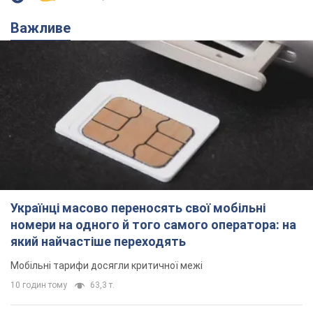
Мобільні тарифи досягли критичної межі
10 годин тому
63,3 т.
Українців планують виселяти з
квартир: "слуга народу" розповіла,
хто ухвалюватиме рішення про
знесення будинків
Чому хочуть зносити оселі українців
10 годин тому
58,1 т.
Українці масово купують дорогі нові
авто: скільки коштує
найпопулярніша модель
Які марки автомобілів воліють купувати
мешканці України
11 годин тому
37,4 т.