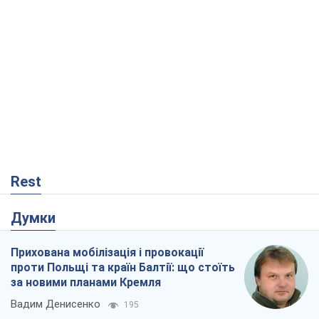
проти Польщі та країн Балтії: що стоїть
за новими планами Кремля
Вадим Денисенко
195
Український парадокс, або Чому у
Путіна нічого не вийшло з Україною
Віталій Портников
20,5 т.
Кремль розпочав підготовку до свого
"останнього ривку"
Костянтин Машовець
7,1 т.