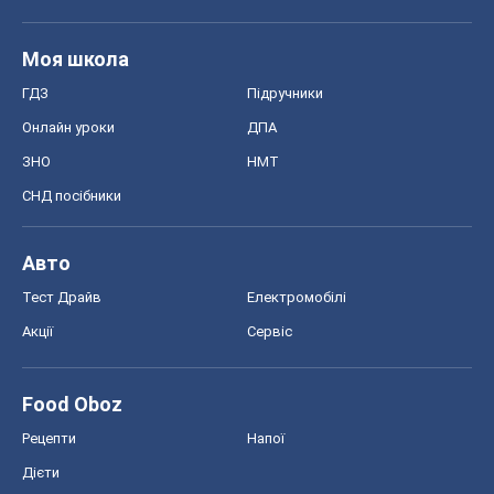
Food Oboz
Рецепти
Напої
Дієти
Економіка
Ринки та компанії
Макроекономіка
MedOboz
Новини медицини
MAMACLUB
Шоу
Афіша
Плітки
Краса
Мода
Жіночий журнал