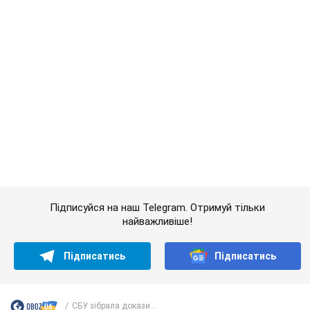
Підписатись
Підписатись
СБУ зібрала докази...
Важливе
Українці масово переносять свої мобільні
номери на одного й того самого оператора: на
який найчастіше переходять