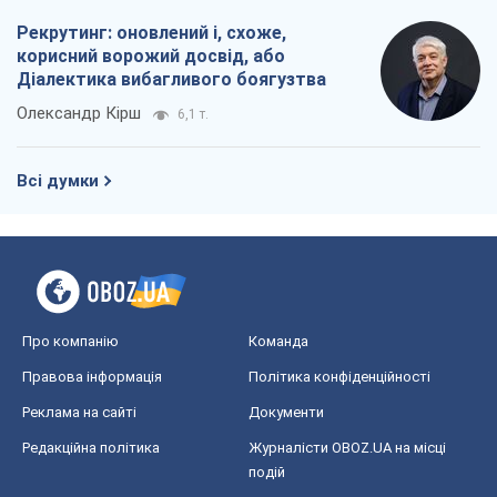
Реклама на сайті
Документи
Редакційна політика
Журналісти OBOZ.UA на місці
подій
OBOZ.UA
Політика
Світ
Розслідування
Блоги
Суспільство
Регіони України
Київ
Харків
Запоріжжя
Дніпро
Черкаси
Спорт