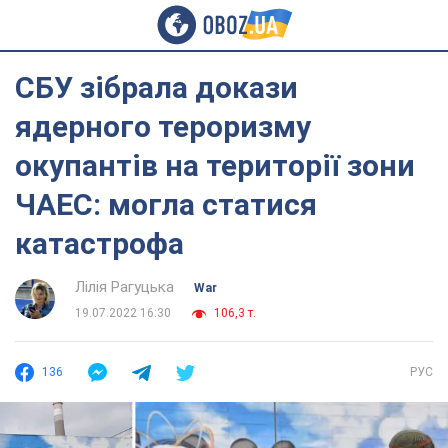
СБУ зібрала докази
ядерного тероризму
окупантів на території зони
ЧАЕС: могла статися
катастрофа
Лілія Рагуцька
War
19.07.2022 16:30
106,3 т.
136
РУС