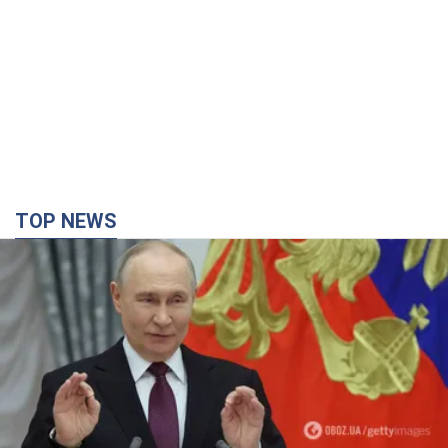
Путін не готовий завершувати війну: дві карти
Кремля, які потрібно вибити, щоб змінити його
думку. Інтерв’ю з Веселовським
Без зміни російських розрахунків швидкого завершення війни
не буде
3 години тому
19,1 т.
Дрони атакували НПЗ у Нижньокамську: після
вибухів було видно дим. Відео
Місцеві активно публікували фото та відео
2 години тому
3,4 т.