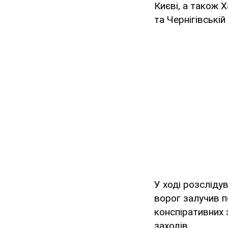
Києві, а також Х
та Чернігівській
У ході розсліду
ворог залучив п
конспіративних 
заходів.