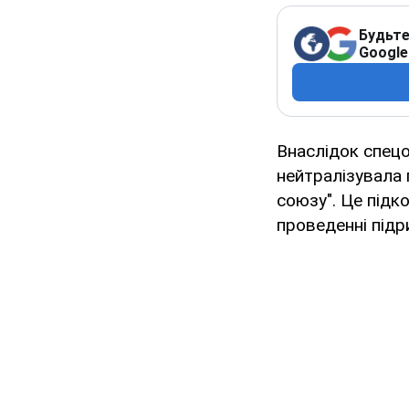
Будьте
Google
Внаслідок спецо
нейтралізувала п
союзу". Це підк
проведенні підри