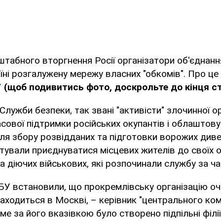
табного вторгнення Росії організатори об'єднан
їні розгалужену мережу власних "обкомів". Про це
У
(щоб подивитись фото, доскрольте до кінця ст
Служби безпеки, так звані "активісти" злочинної ор
сової підтримки російських окупантів і облаштов
ля збору розвідданих та підготовки ворожих диве
тували приєднуватися місцевих жителів до своїх о
та діючих військових, які розпочинали службу за ча
БУ встановили, що прокремлівську організацію о
аходиться в Москві, – керівник "центрального ком
ме за його вказівкою було створено підпільні філії