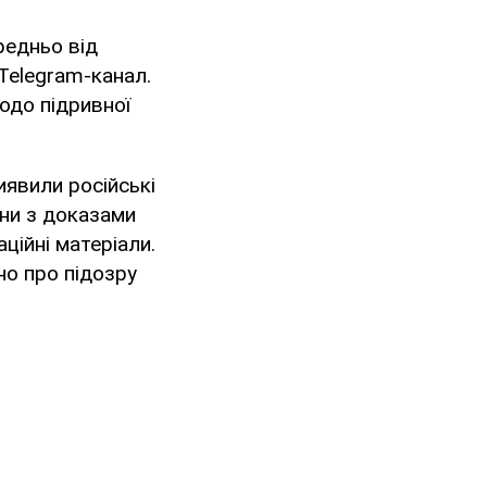
редньо від
Telegram-канал.
одо підривної
иявили російські
они з доказами
ційні матеріали.
но про підозру