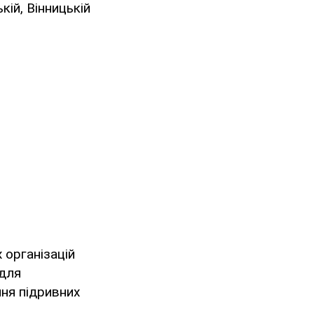
кій, Вінницькій
 організацій
 для
ння підривних