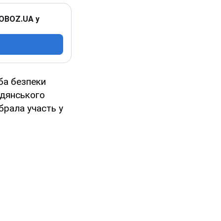
 OBOZ.UA у
жба безпеки
радянського
брала участь у