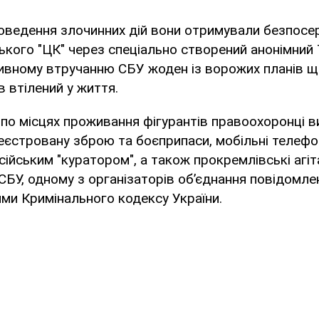
оведення злочинних дій вони отримували безпосе
кого "ЦК" через спеціально створений анонімний 
ивному втручанню СБУ жоден із ворожих планів щ
в втілений у життя.
 по місцях проживання фігурантів правоохоронці в
еєстровану зброю та боєприпаси, мобільні телеф
сійським "куратором", а також прокремлівські агіта
СБУ, одному з організаторів об’єднання повідомле
ми Кримінального кодексу України.