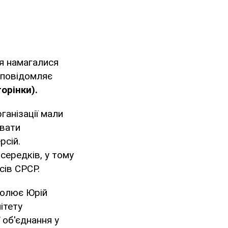
ня намагалися
 повідомляє
орінки).
ганізації мали
увати
рсій.
середків, у тому
сів СРСР.
чолює Юрій
ітету
 об'єднання у