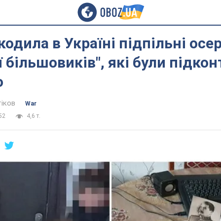
одила в Україні підпільні осе
ї більшовиків", які були підко
о
тіков
War
52
4,6 т.