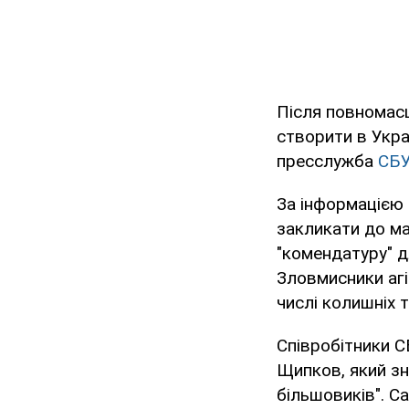
Після повномасш
створити в Укра
пресслужба
СБ
За інформацією 
закликати до ма
"комендатуру" д
Зловмисники агі
числі колишніх 
Співробітники С
Щипков, який зн
більшовиків". Са