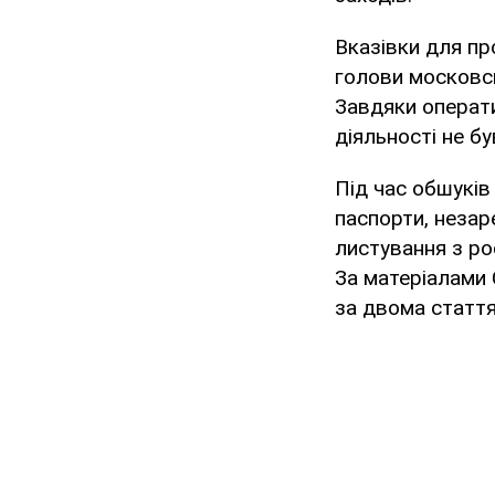
Вказівки для пр
голови московсь
Завдяки операт
діяльності не бу
Під час обшуків
паспорти, незар
листування з ро
За матеріалами 
за двома стаття