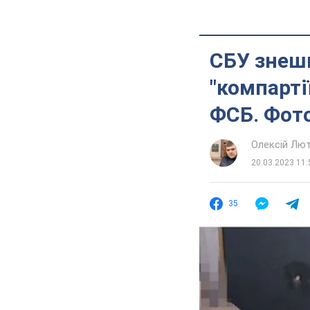
СБУ знешк
"компарті
ФСБ. Фот
Олексій Лю
20.03.2023 11:
35