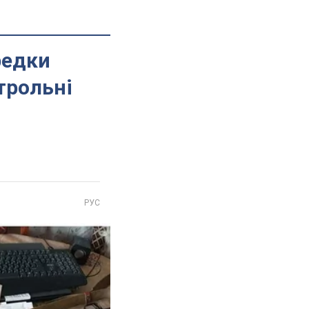
редки
нтрольні
РУС