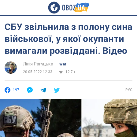
СБУ звільнила з полону сина
військової, у якої окупанти
вимагали розвіддані. Відео
Лілія Рагуцька
War
20.05.2022 12:33
12,7 т.
197
РУС