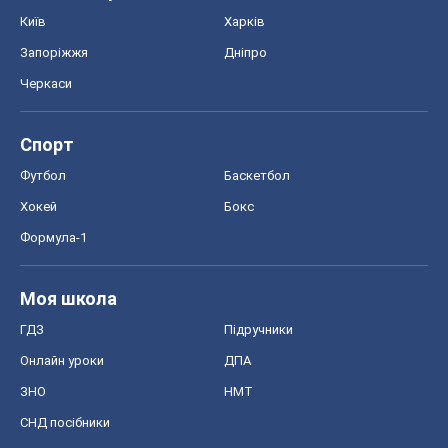
Київ
Харків
Запоріжжя
Дніпро
Черкаси
Спорт
Футбол
Баскетбол
Хокей
Бокс
Формула-1
Моя школа
ГДЗ
Підручники
Онлайн уроки
ДПА
ЗНО
НМТ
СНД посібники