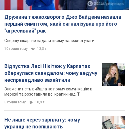
Дружина тяжкохворого Джо Байдена назвала
перший симптом, який сигналізував про його
"агресивний" рак
Спершу лікарі не надали цьому належної уваги
10 годин тому
13,8 т.
Відпустка Лесі Нікітюк у Карпатах
обернулася скандалом: чому ведучу
несправедливо захейтили
Знаменитість вийшла на пряму комунікацію в
мережі та розставила всі крапки над "і"
5 годин тому
10,3 т.
Не лише через зарплату: чому
українці не поспішають