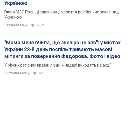
Україною
Глава МЗС Польщі закликав до збиття російських ракет над
Україною
3 години тому
6,9 т.
"Мама мене вчила, що зневіра це зло": у містах
України 22-й день поспіль тривають масові
мітинги за повернення Федорова. Фото і відео
У різних регіонах країни люди й надалі виходять на акції
18 хвилин тому
621