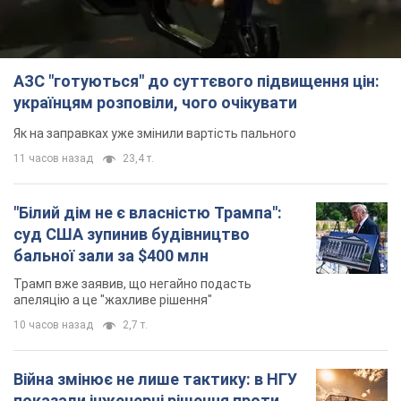
АЗС "готуються" до суттєвого підвищення цін:
українцям розповіли, чого очікувати
Як на заправках уже змінили вартість пального
11 часов назад
23,4 т.
"Білий дім не є власністю Трампа":
суд США зупинив будівництво
бальної зали за $400 млн
Трамп вже заявив, що негайно подасть
апеляцію а це "жахливе рішення"
10 часов назад
2,7 т.
Війна змінює не лише тактику: в НГУ
показали інженерні рішення проти