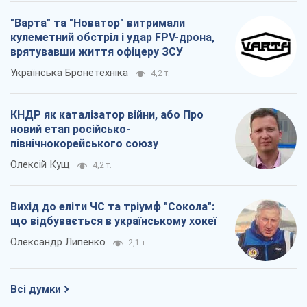
"Варта" та "Новатор" витримали
кулеметний обстріл і удар FPV-дрона,
врятувавши життя офіцеру ЗСУ
Українська Бронетехніка
4,2 т.
КНДР як каталізатор війни, або Про
новий етап російсько-
північнокорейського союзу
Олексій Кущ
4,2 т.
Вихід до еліти ЧС та тріумф "Сокола":
що відбувається в українському хокеї
Олександр Липенко
2,1 т.
Всі думки