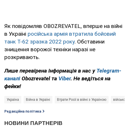
Як повідомляв OBOZREVATEL, вперше на війні
в Україні
російська армія втратила бойовий
танк Т-62 зразка 2022 року
. Обставини
знищення ворожої техніки наразі не
розкривають.
Лише перевірена інформація в нас у
Telegram-
каналі
Obozrevatel та
Viber
. Не ведіться на
фейки!
Україна
Війна в Україні
Втрати Росії в війні з Україною
військова
Редакційна політика