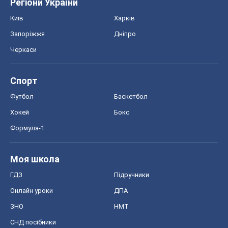
Регіони України
Київ
Харків
Запоріжжя
Дніпро
Черкаси
Спорт
Футбол
Баскетбол
Хокей
Бокс
Формула-1
Моя школа
ГДЗ
Підручники
Онлайн уроки
ДПА
ЗНО
НМТ
СНД посібники