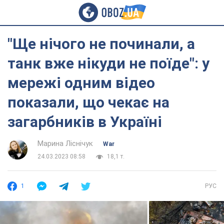
"Ще нічого не починали, а
танк вже нікуди не поїде": у
мережі одним відео
показали, що чекає на
загарбників в Україні
Марина Ліснічук
War
24.03.2023 08:58
18,1 т.
1
РУС