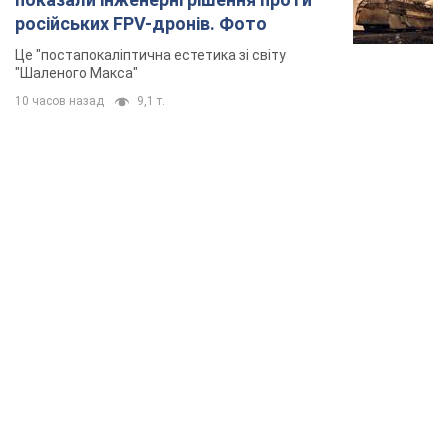
російських FPV-дронів. Фото
Це "постапокаліптична естетика зі світу
"Шаленого Макса"
10 часов назад
9,1 т.