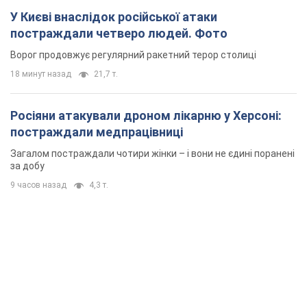
У Києві внаслідок російської атаки
постраждали четверо людей. Фото
Ворог продовжує регулярний ракетний терор столиці
18 минут назад
21,7 т.
Росіяни атакували дроном лікарню у Херсоні:
постраждали медпрацівниці
Загалом постраждали чотири жінки – і вони не єдині поранені
за добу
9 часов назад
4,3 т.