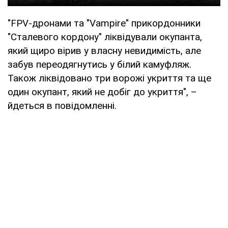
"FPV-дронами та "Vampire" прикордонники
"Сталевого кордону" ліквідували окупанта,
який щиро вірив у власну невидимість, але
забув переодягнутись у білий камуфляж.
Також ліквідовано три ворожі укриття та ще
один окупант, який не добіг до укриття", –
йдеться в повідомленні.