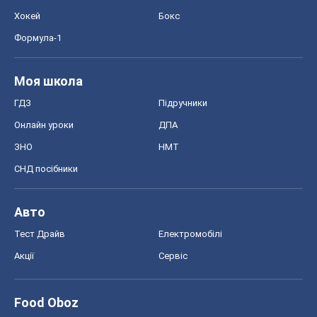
Хокей
Бокс
Формула-1
Моя школа
ГДЗ
Підручники
Онлайн уроки
ДПА
ЗНО
НМТ
СНД посібники
Авто
Тест Драйв
Електромобілі
Акції
Сервіс
Food Oboz