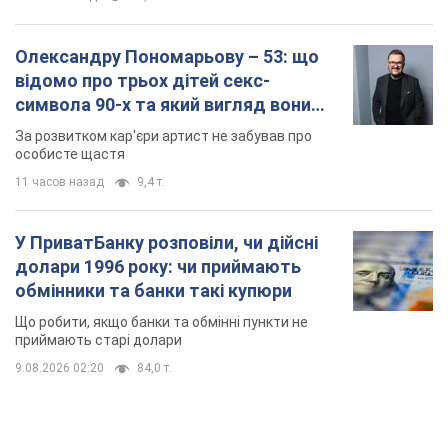
Олександру Пономарьову – 53: що
відомо про трьох дітей секс-
символа 90-х та який вигляд вони
мають
За розвитком кар'єри артист не забував про
особисте щастя
11 часов назад
9,4 т.
У ПриватБанку розповіли, чи дійсні
долари 1996 року: чи приймають
обмінники та банки такі купюри
Що робити, якщо банки та обмінні пункти не
приймають старі долари
9.08.2026 02:20
84,0 т.