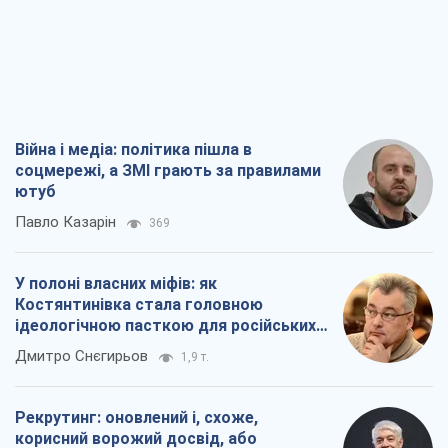
Війна і медіа: політика пішла в
соцмережі, а ЗМІ грають за правилами
ютуб
Павло Казарін
369
У полоні власних міфів: як
Костянтинівка стала головною
ідеологічною пасткою для російських
окупантів
Дмитро Снєгирьов
1,9 т.
Рекрутинг: оновлений і, схоже,
корисний ворожий досвід, або