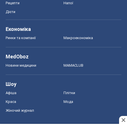
Рецепти
Напої
Дієти
Економіка
Ринки та компанії
Макроекономіка
MedOboz
Новини медицини
MAMACLUB
Шоу
Афіша
Плітки
Краса
Мода
Жіночий журнал