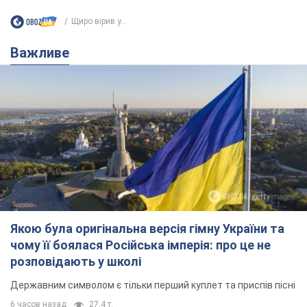
Щиро вірив у...
Важливе
Якою була оригінальна версія гімну України та
чому її боялася Російська імперія: про це не
розповідають у школі
Державним символом є тільки перший куплет та приспів пісні
6 часов назад
27,4 т.