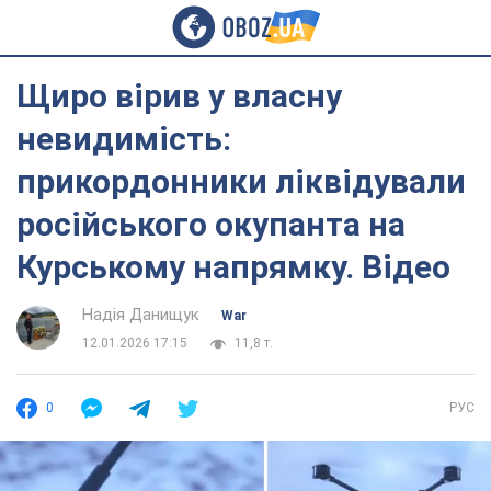
Щиро вірив у власну
невидимість:
прикордонники ліквідували
російського окупанта на
Курському напрямку. Відео
Надія Данищук
War
12.01.2026 17:15
11,8 т.
0
РУС