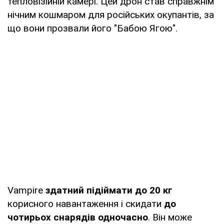
тепловізійній камері. Цей дрон став справжнім
нічним кошмаром для російських окупантів, за
що вони прозвали його "Бабою Ягою".
Vampire
здатний підіймати до 20 кг
корисного навантаження і скидати
до
чотирьох снарядів одночасно
. Він може