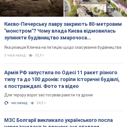
Києво-Печерську лавру закриють 80-метровим
"монстром"? Чому влада Києва відмовилась
зупиняти будівництво хмарочоса
"московського вірянина"
Яка реакція Кличка на петицію щодо скасування будівництва
3 часа назад
33,9 т.
Армія РФ запустила по Одесі 11 ракет різного
типу та до 100 дронів: горіли історичні будівлі,
є постраждалі. Фото та відео
Для терору ворог застосував ракети та дрони
час назад
54,5 т.
МЗС Болгарії викликало українського посла
через інцидент із дроном: що сталося