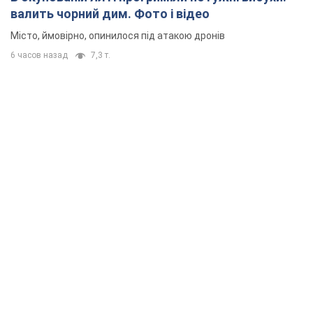
валить чорний дим. Фото і відео
Місто, ймовірно, опинилося під атакою дронів
6 часов назад
7,3 т.