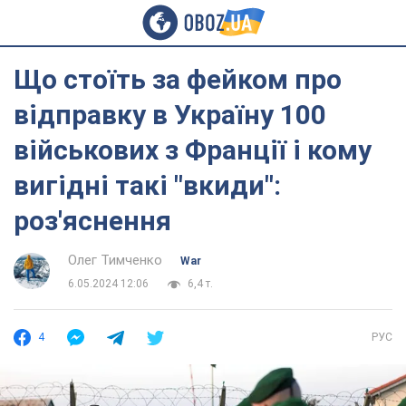
Що стоїть за фейком про
відправку в Україну 100
військових з Франції і кому
вигідні такі "вкиди":
роз'яснення
Олег Тимченко
War
6.05.2024 12:06
6,4 т.
4
РУС