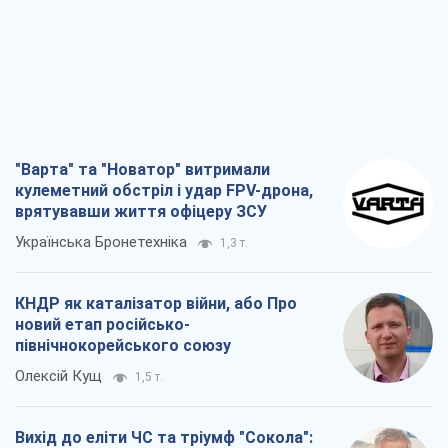
"Варта" та "Новатор" витримали
кулеметний обстріл і удар FPV-дрона,
врятувавши життя офіцеру ЗСУ
Українська Бронетехніка
1,3 т.
КНДР як каталізатор війни, або Про
новий етап російсько-
північнокорейського союзу
Олексій Кущ
1,5 т.
Вихід до еліти ЧС та тріумф "Сокола":