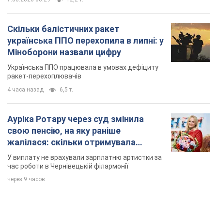
Скільки балістичних ракет
українська ППО перехопила в липні: у
Міноборони назвали цифру
Українська ППО працювала в умовах дефіциту
ракет-перехоплювачів
4 часа назад
6,5 т.
Ауріка Ротару через суд змінила
свою пенсію, на яку раніше
жалілася: скільки отримувала
співачка
У виплату не врахували зарплатню артистки за
час роботи в Чернівецькій філармонії
через 9 часов