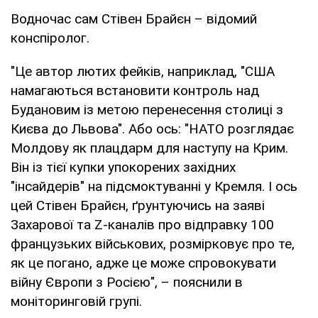
Водночас сам Стівен Брайєн – відомий
конспіролог.
"Це автор лютих фейків, наприклад, "США
намагаються встановити контроль над
Будановим із метою перенесення столиці з
Києва до Львова". Або ось: "НАТО розглядає
Молдову як плацдарм для наступу на Крим.
Він із тієї купки упокорених західних
"інсайдерів" на підсмоктуванні у Кремля. І ось
цей Стівен Брайєн, ґрунтуючись на заяві
Захарової та Z-каналів про відправку 100
французьких військових, розмірковує про те,
як це погано, адже це може спровокувати
війну Європи з Росією", – пояснили в
моніторинговій групі.