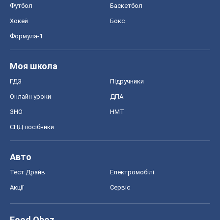
Футбол
Баскетбол
Хокей
Бокс
Формула-1
Моя школа
ГДЗ
Підручники
Онлайн уроки
ДПА
ЗНО
НМТ
СНД посібники
Авто
Тест Драйв
Електромобілі
Акції
Сервіс
Food Oboz