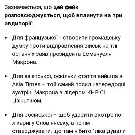
Зазначається, що
цей фейк
розповсюджується, щоб вплинути на три
авдиторії:
Для французької - створити громадську
думку проти відправлення військ на тлі
останніх заяв президента Еммануеля
Макрона.
Для азіатської, оскільки стаття вийшла в
Asia Times – той самий посил напередодні
зустрічі Макрона з лідером КНР Сі
Цзіньпіном.
Для російської – щоб ударити вкотре по
лікарні у Слов'янську, а потім
стверджувати, що там нібито "ліквідували