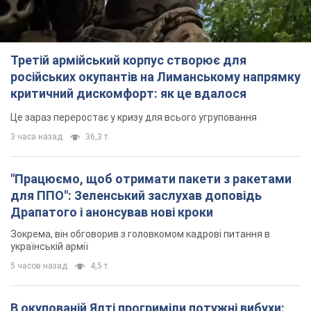
Третій армійський корпус створює для
російських окупантів на Лиманському напрямку
критичний дискомфорт: як це вдалося
Це зараз переростає у кризу для всього угруповання
3 часа назад
36,3 т.
"Працюємо, щоб отримати пакети з ракетами
для ППО": Зеленський заслухав доповідь
Драпатого і анонсував нові кроки
Зокрема, він обговорив з головкомом кадрові питання в
українській армії
5 часов назад
4,5 т.
В окупованій Ялті прогриміли потужні вибухи: