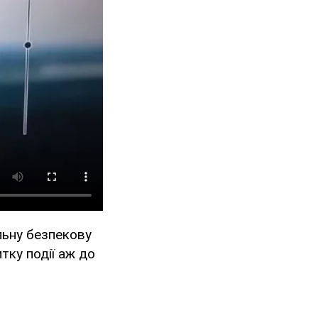
льну безпекову
тку події аж до