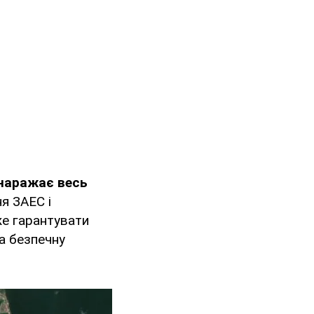
наражає весь
ня ЗАЕС і
же гарантувати
та безпечну