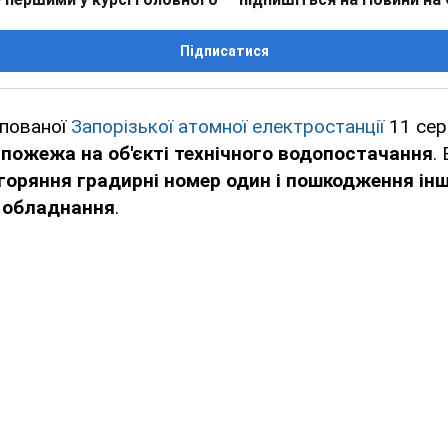
Підписатися
упованої
Запорізької атомної електростанції
11 сер
я
пожежа на об'єкті технічного водопостачання
.
горяння градирні номер один і пошкодження ін
о обладнання
.