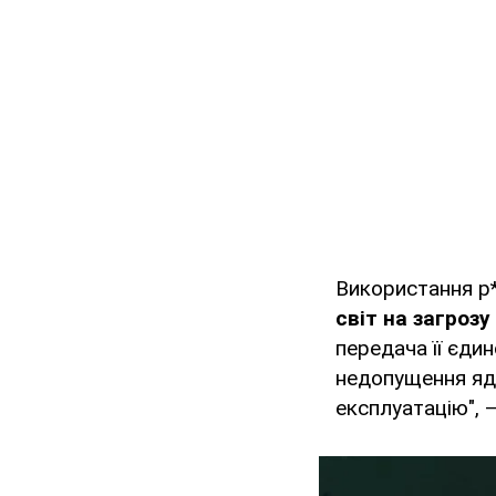
Використання р*
світ на загроз
передача її єди
недопущення ядер
експлуатацію", 