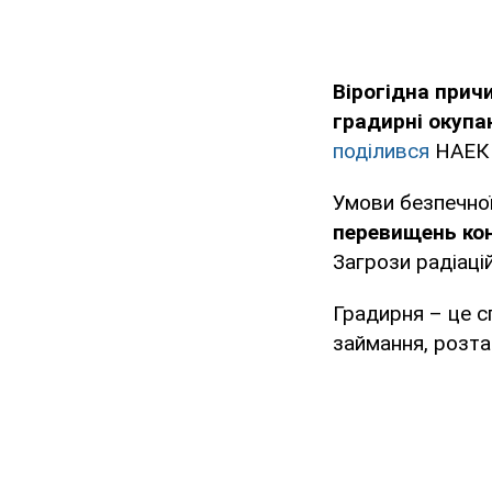
Вірогідна прич
градирні окуп
поділився
НАЕК 
Умови безпечної
перевищень кон
Загрози радіаці
Градирня – це с
займання, розта