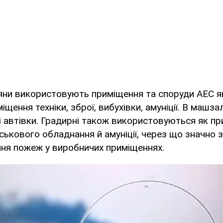
яни використовують приміщення та споруди АЕС як
щення техніки, зброї, вибухівки, амуніції. В машзал
і автівки. Градирні також використовуються як п
ськового обладнання й амуніції, через що значно
ння пожеж у виробничих приміщеннях.