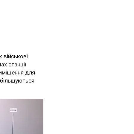
 військові
ах станції
риміщення для
 збільшуються