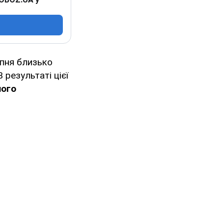
пня близько
 В результаті цієї
шого