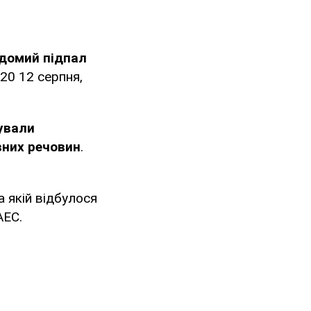
ідомий підпал
20 12 серпня,
ували
вних речовин
.
а якій відбулося
АЕС.