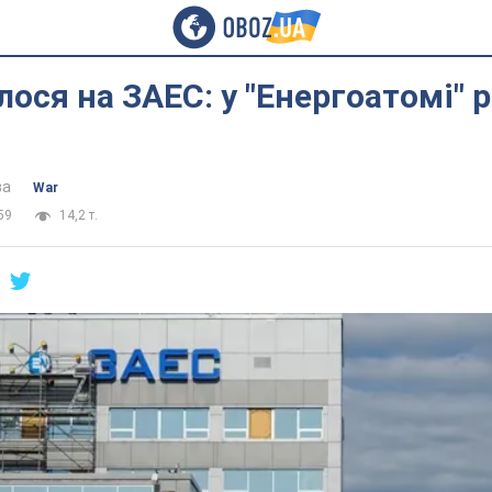
ося на ЗАЕС: у "Енергоатомі" 
ва
War
59
14,2 т.