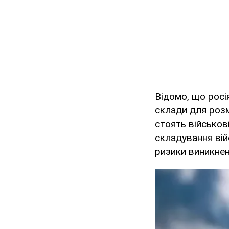
Відомо, що росі
склади для розмі
стоять військов
складування вій
ризики виникне