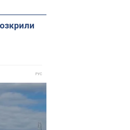
розкрили
РУС