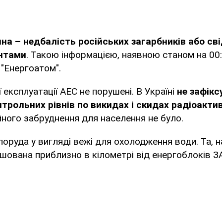
ина – недбалість російських загарбників або св
антами
. Такою інформацією, наявною станом на 00:
"Енергоатом".
 експлуатації АЕС не порушені. В Україні
не зафікс
трольних рівнів по викидах і скидах радіоакти
йного забруднення для населення не було.
поруда у вигляді вежі для охолодження води. Та, н
шована приблизно в кілометрі від енергоблоків З