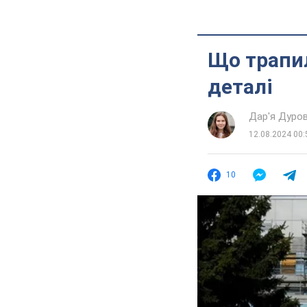
Що трапил
деталі
Дар'я Дуро
12.08.2024 00:
10