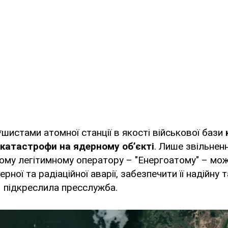
шистами атомної станції в якості військової бази
у катастрофи на ядерному обʼєкті
. Лише звільнен
ному легітимному оператору – "Енергоатому" – мо
ної та радіаційної аварії, забезпечити її надійну 
– підкреслила пресслужба.