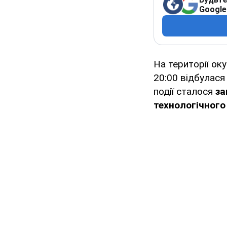
Google
На території ок
20:00 відбулас
події сталося
за
технологічног