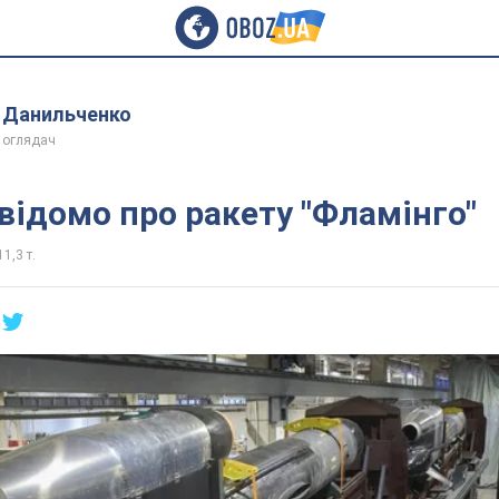
 Данильченко
 оглядач
відомо про ракету "Фламінго"
11,3 т.