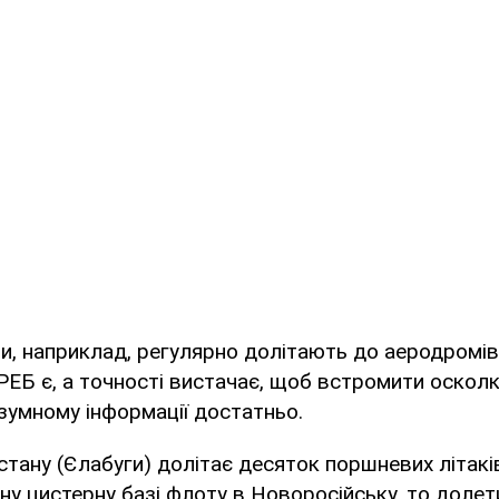
ни, наприклад, регулярно долітають до аеродромів
ЕБ є, а точності вистачає, щоб встромити оскол
озумному інформації достатньо.
стану (Єлабуги) долітає десяток поршневих літакі
ну цистерну базі флоту в Новоросійську, то долет