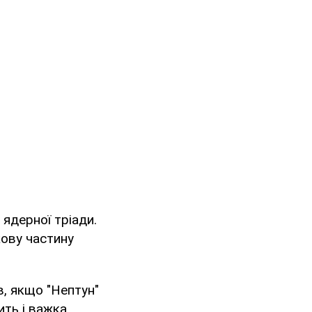
 ядерної тріади.
кову частину
в, якщо "Нептун"
ить і важка