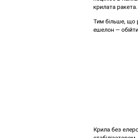
крилата ракета
Тим більше, що 
ешелон — обійти
Крила без елеро
стабілізатором.