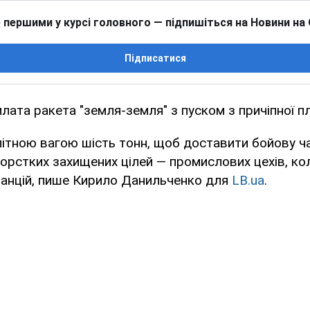
 першими у курсі головного — підпишіться на Новини на
Підписатися
илата ракета "земля-земля" з пуском з причіпної 
літною вагою шість тонн, щоб доставити бойову ч
орстких захищених цілей — промислових цехів, ко
танцій, пише Кирило Данильченко для
LB.ua
.