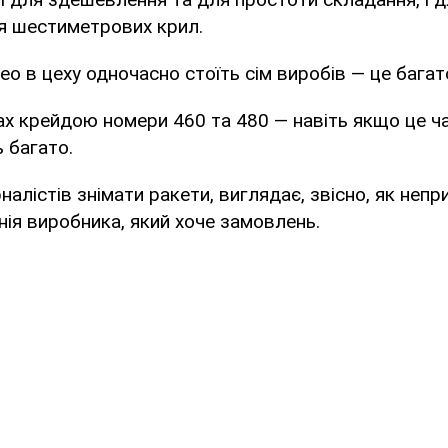
я шестиметрових крил.
део в цеху одночасно стоїть сім виробів — це багат
х крейдою номери 460 та 480 — навіть якщо це ч
 багато.
алістів знімати ракети, виглядає, звісно, як непр
ія виробника, який хоче замовлень.