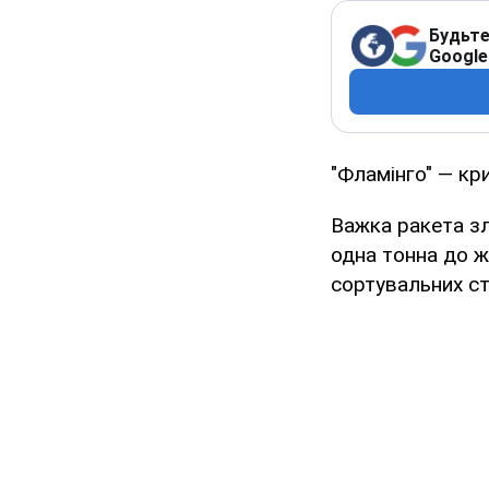
Будьте
Google
"Фламінго" — кр
Важка ракета з
одна тонна до ж
сортувальних с