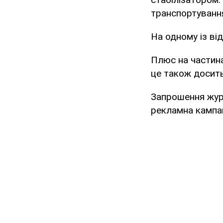
транспортуванн
На одному із ві
Плюс на частина
це також досить
Запрошення журн
рекламна кампан