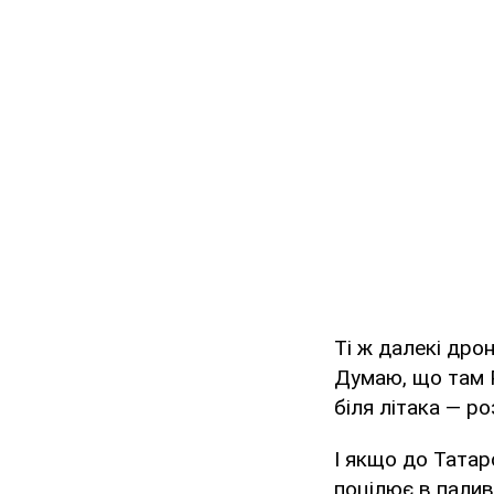
Ті ж далекі дро
Думаю, що там Р
біля літака — р
І якщо до Татар
поцілює в палив