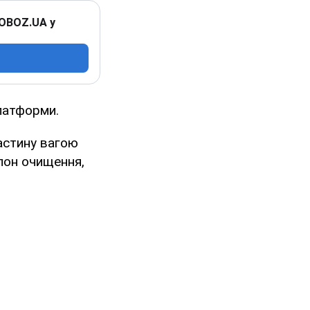
 OBOZ.UA у
платформи.
астину вагою
лон очищення,