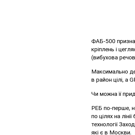
ФАБ-500 призна
кріплень і цегля
(вибухова речов
Максимально деш
в район цілі, а 
Чи можна її при
РЕБ по-перше, н
по цілях на лін
технології Захо
які є в Москви.