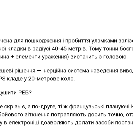
чена для пошкодження і пробиття уламками заліз
ної кладки в радіусі 40-45 метрів. Тому тонни боє
ина + елементи ураження) вистачить з головою.
еві рішення — інерційна система наведення виво
GPS кладе у 20-метрове коло.
душити РЕБ?
е скрізь є, а по-друге, ті ж французьські планую
ії бойового зіткнення потрапляють досить точно, от
ду в електроніці дозволяють долати засоби поста