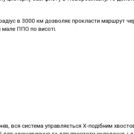
.
радіус в 3000 км дозволяє прокласти маршрут чер
 мале ППО по висоті.
нів, вся система управляється Х-подібним хвост
 І для здешевлення та для простоти складання, і 