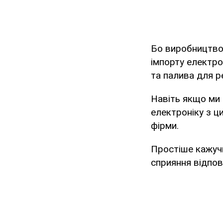
Бо виробництво 
імпорту електр
та палива для р
Навіть якщо ми 
електроніку з ц
фірми.
Простіше кажучи
сприяння відпов