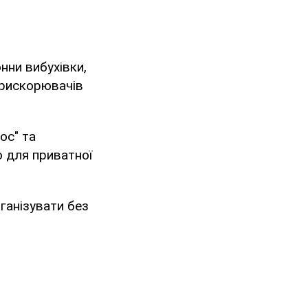
нни вибухівки,
прискорювачів
ос" та
о для приватної
ганізувати без