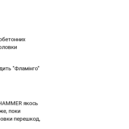
обетонних
головки
дить "Фламінго"
чі HAMMER якось
же, поки
новки перешкод,