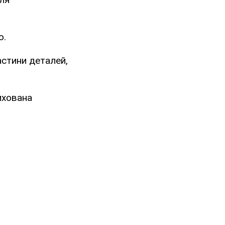
о.
астини деталей,
ихована