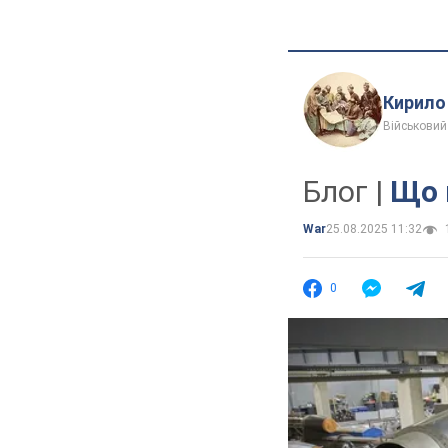
Кирило
Військовий
Блог |
Що 
War
25.08.2025 11:32
0