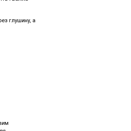
ез глушину, а
овим
для