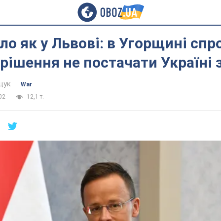
ло як у Львові: в Угорщині сп
рішення не постачати Україні
щук
War
02
12,1 т.