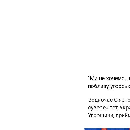
"Ми не хочемо, 
поблизу угорськ
Водночас Сіярто
суверенітет Укр
Угорщини, прийм