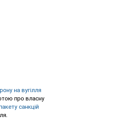
ону на вугілля
ботою про власну
пакету санкцій
ля.