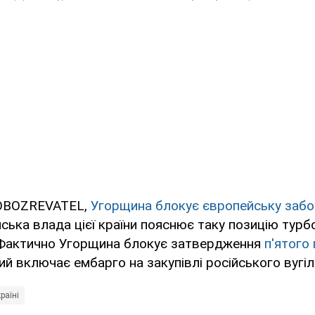
 OBOZREVATEL,
Угорщина блокує європейську забор
ська влада цієї країни пояснює таку позицію тур
 Фактично Угорщина блокує затвердження
п'ятого 
кий включає ембарго на закупівлі російського вугіл
раїні