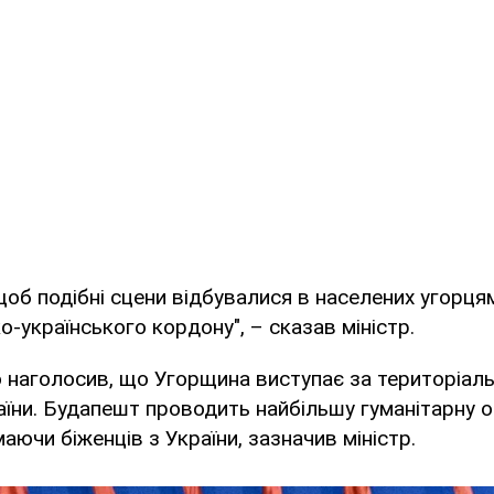
щоб подібні сцени відбувалися в населених угорця
о-українського кордону", – сказав міністр.
 наголосив, що Угорщина виступає за територіальну
аїни. Будапешт проводить найбільшу гуманітарну оп
аючи біженців з України, зазначив міністр.