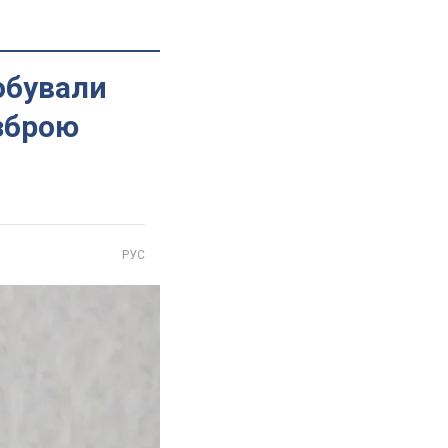
робували
 зброю
РУС