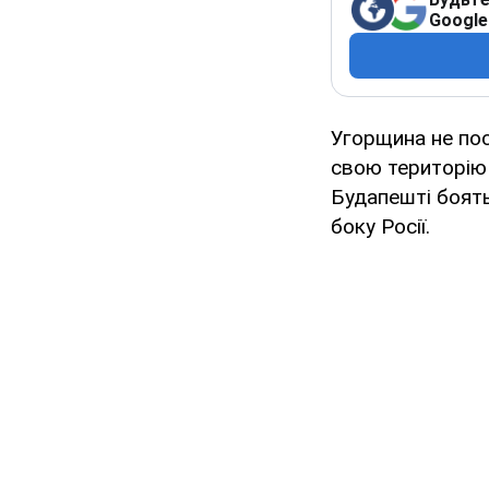
Google
Угорщина не пос
свою територію 
Будапешті боять
боку Росії.