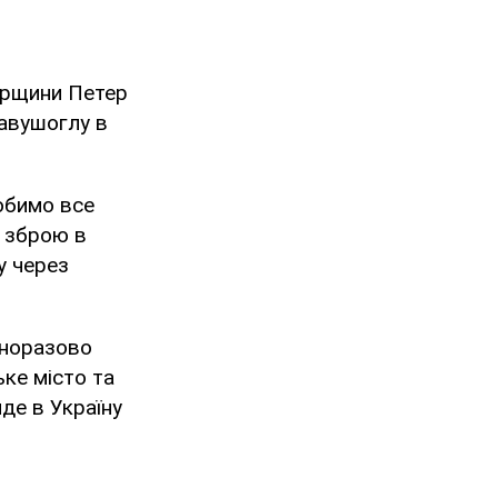
горщини Петер
авушоглу в
обимо все
о зброю в
у через
дноразово
ьке місто та
де в Україну