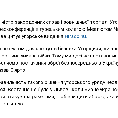
іністр закордонних справ і зовнішньої торгівлі У
 пресконференції з турецьким колегою Мевлютом Ч
ова цитує угорське видання
Hirado.hu.
 аспектом для нас тут є безпека Угорщини, ми зр
орщина уникла війни. Тому ми досі не постачаєм
зволяємо постачання зброї безпосередньо в Україн
азав Сіярто.
равильність такого рішення угорського уряду нео
я. Востаннє це було у Львові, коли мирне українс
сія атакувала ракетами, щоб знищити зброю, яка й
з Польщею.