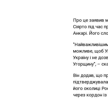
Про це заявив м
Сіярто під час
Анкарі. Його сл
"Найважливішим
можливе, щоб Уг
Україну і не до
Угорщину", – ск
Він додав, що п
підтверджувалас
його околиці Ро
через кордон і