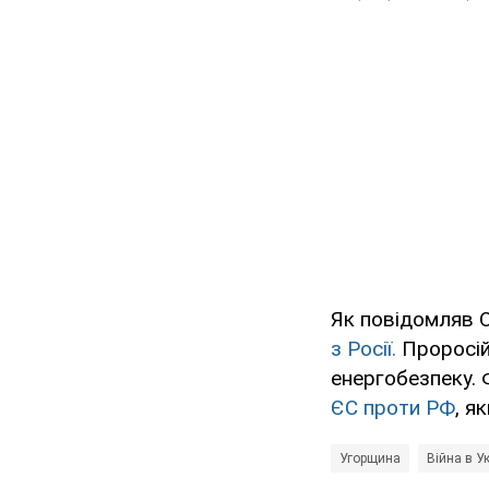
Як повідомляв
з Росії.
Проросій
енергобезпеку.
ЄС проти РФ
, я
Угорщина
Війна в Ук