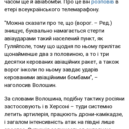
часом ще й авіабомби. Про це він
розповів
в
етері всеукраїнського телемарафону.
"Можна сказати про те, що (ворог. – Ред.)
знищує, буквально намагається стерти
авіаударами такий населений пункт, як
Гуляйполе, тому що щодня по ньому прилітає
щонайменше два з половиною, а то і три
десятки керованих авіаційних ракет, а також
ворог інколи по ньому завдає ударів
керованими авіаційними бомбами", –
наголосив Волошин.
За словами Волошина, подібну тактику росіяни
застосовують і в Херсоні – туди системно
летить артилерія, працюють дрони-камікадзе,
і загалом інтенсивність атак на півдні лише