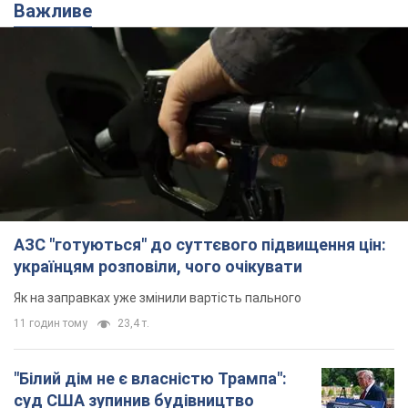
Важливе
АЗС "готуються" до суттєвого підвищення цін:
українцям розповіли, чого очікувати
Як на заправках уже змінили вартість пального
11 годин тому
23,4 т.
"Білий дім не є власністю Трампа":
суд США зупинив будівництво