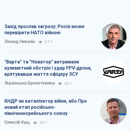
Захід проспав загрозу: Росія може
перевірити НАТО війною
Леонід Невзлін
5,1 т.
"Варта" та "Новатор" витримали
кулеметний обстріл і удар FPV-дрона,
врятувавши життя офіцеру ЗСУ
Українська Бронетехніка
4,2 т.
КНДР як каталізатор війни, або Про
новий етап російсько-
північнокорейського союзу
Олексій Кущ
4,3 т.