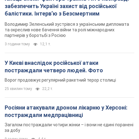
забезпечить Україні захист від російської
балістики. Інтерв’ю з Безсмертним
Володимир Зеленський зустрівся з українським дипломата
та окреслив нове бачення війни та ролі міжнародних
партнерів у боротьбі з Росією
3 години тому
12,1 т.
У Києві внаслідок російської атаки
постраждали четверо людей. Фото
Ворог продовжує регулярний ракетний терор столиці
25 хвилин тому
22,2 т.
Росіяни атакували дроном лікарню у Херсоні:
постраждали медпрацівниці
Загалом постраждали чотири жінки – і вони не єдині поранені
за добу