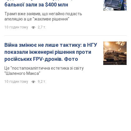
бальної зали за $400 млн
Трамп вже заявив, що негайно подасть
апеляцію а це "жахливе рішення"
10 годин тому
2,7 т.
Війна змінює не лише тактику: в НГУ
показали інженерні рішення проти
російських FPV-дронів. Фото
Це "постапокаліптична естетика зі світу
"Шаленого Макса"
10 годин тому
9,2 т.