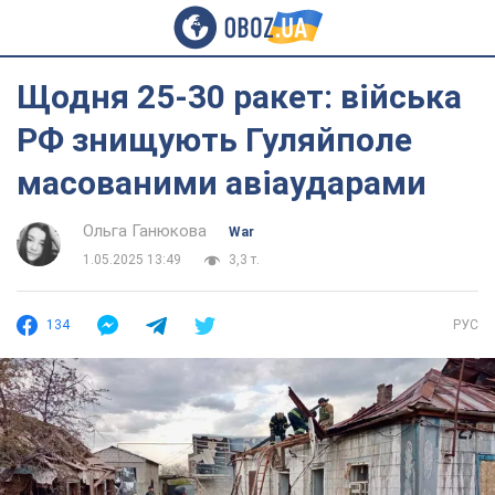
Щодня 25-30 ракет: війська
РФ знищують Гуляйполе
масованими авіаударами
Ольга Ганюкова
War
1.05.2025 13:49
3,3 т.
134
РУС