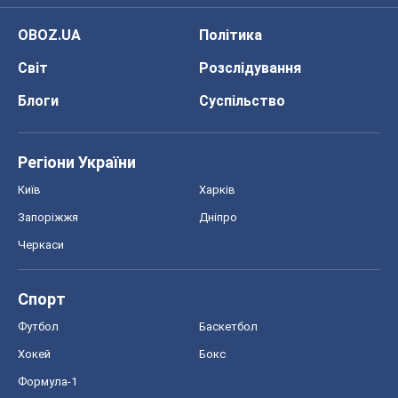
OBOZ.UA
Політика
Світ
Розслідування
Блоги
Суспільство
Регіони України
Київ
Харків
Запоріжжя
Дніпро
Черкаси
Спорт
Футбол
Баскетбол
Хокей
Бокс
Формула-1