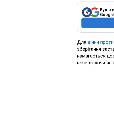
Будьте
Google
Для
війни проти
зберігання заст
намагається дос
незважаючи на к