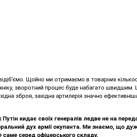
відіб'ємо. Щойно ми отримаємо в товарних кількос
хніку, зворотний процес буде набагато швидшим. 
хідна зброя, західна артилерія значно ефективніша
 Путін кидає своїх генералів ледве не на перед
ральний дух армії окупанта. Ми знаємо, що дуж
Ф саме серед офіцерського складу.