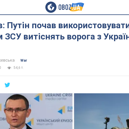
: Путін почав використовуват
 ЗСУ витіснять ворога з Украї
жевська
War
0
54,6 т.