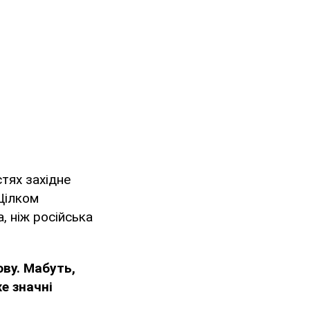
тях західне
Цілком
, ніж російська
ову. Мабуть,
е значні