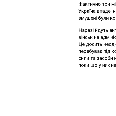
Фактично три міс
Україна впаде, н
змушені були ко
Наразі йдуть ак
військ на адмін
Це досить неодн
перебуває під ко
сили та засоби 
поки що у них н