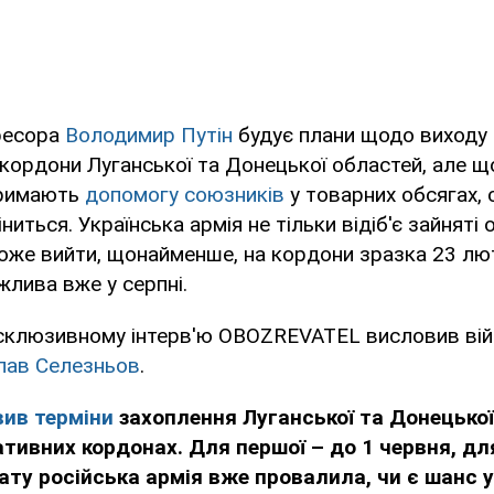
гресора
Володимир Путін
будує плани щодо виходу 
 кордони Луганської та Донецької областей, але 
римають
допомогу союзників
у товарних обсягах, 
иться. Українська армія не тільки відіб'є зайняті
зможе вийти, щонайменше, на кордони зразка 23 лю
лива вже у серпні.
ксклюзивному інтерв'ю OBOZREVATEL висловив ві
лав Селезньов
.
ив терміни
захоплення Луганської та Донецької
ативних кордонах. Для першої – до 1 червня, для
ату російська армія вже провалила, чи є шанс у