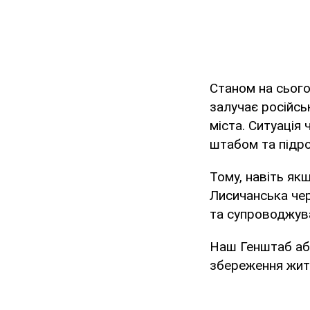
Станом на сьогод
залучає російсь
міста. Ситуація
штабом та підр
Тому, навіть як
Лисичанська чер
та супроводжува
Наш Генштаб абс
збереження жит