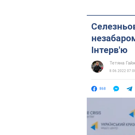
Селезньов
незабаром
Інтерв'ю
Тетяна Гай
8.06.2022 07:0
868