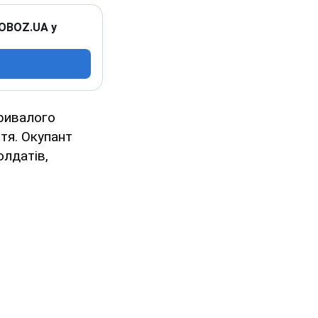
 OBOZ.UA у
тривалого
тя. Окупант
олдатів,