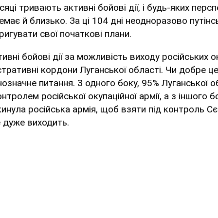
яці тривають активні бойові дії, і будь-яких перс
емає й близько. За ці 104 дні неодноразово путінс
ригувати свої початкові плани.
тивні бойові дії за можливість виходу російських о
істративні кордони Луганської області. Чи добре це
означне питання. З одного боку, 95% Луганської о
нтролем російської окупаційної армії, а з іншого бок
кинула російська армія, щоб взяти під контроль Сє
е дуже виходить.