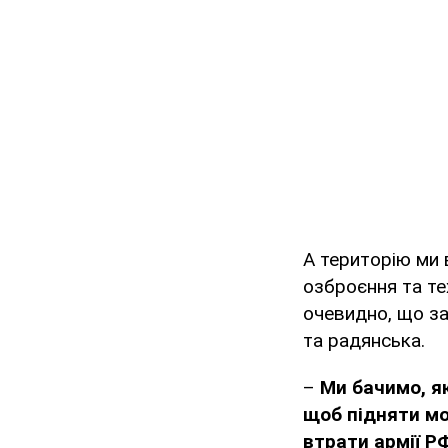
А територію ми 
озброєння та те
очевидно, що за
та радянська.
–
Ми бачимо, як
щоб підняти мо
втрати армії Р