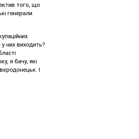
пектив того, що
ькі генерали
купаційних
 у них виходить?
бласті
у, я бачу, які
вєродонецьк. І