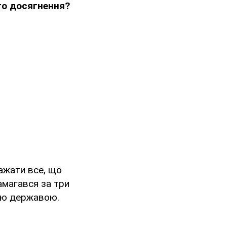
го досягнення?
бажати все, що
намагався за три
шою державою.