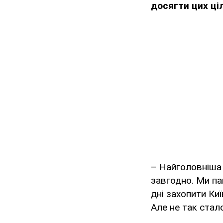
досягти цих ці
– Найголовніша 
завгодно. Ми па
дні захопити Ки
Але не так стало