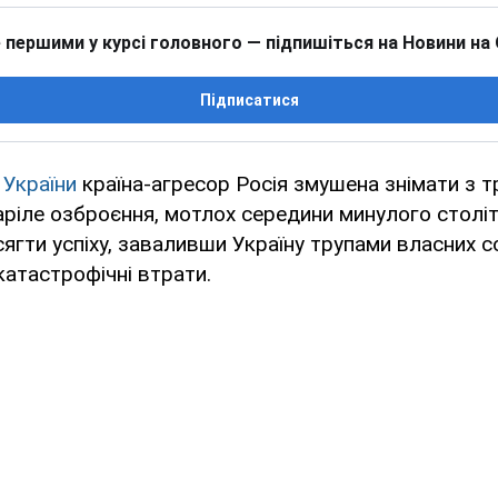
 першими у курсі головного — підпишіться на Новини на
Підписатися
 України
країна-агресор Росія змушена знімати з 
аріле озброєння, мотлох середини минулого століт
ягти успіху, заваливши Україну трупами власних с
атастрофічні втрати.