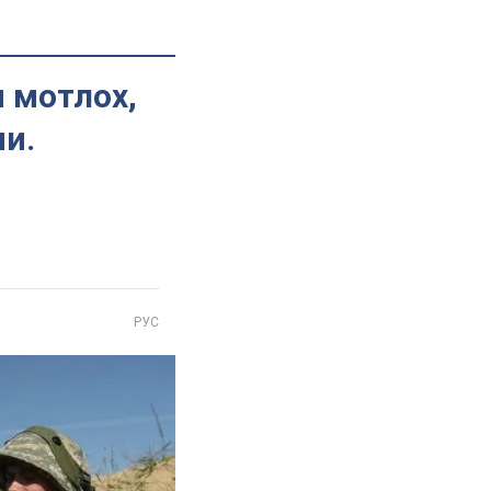
и мотлох,
ни.
РУС