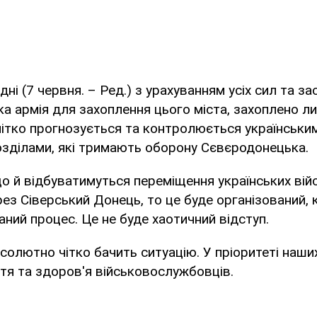
ні (7 червня. – Ред.) з урахуванням усіх сил та зас
ка армія для захоплення цього міста, захоплено 
 чітко прогнозується та контролюється українськ
озділами, які тримають оборону Сєвєродонецька.
що й відбуватимуться переміщення українських війс
ез Сіверський Донець, то це буде організований,
ний процес. Це не буде хаотичний відступ.
олютно чітко бачить ситуацію. У пріоритеті наших
тя та здоров'я військовослужбовців.