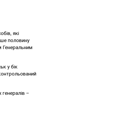
обів, які
лише половину
им Генеральним
ьк у бік
 контрольований
 генералів –