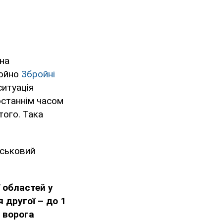
на
щойно
Збройні
ситуація
 останнім часом
того. Така
йськовий
 областей у
 другої – до 1
 ворога