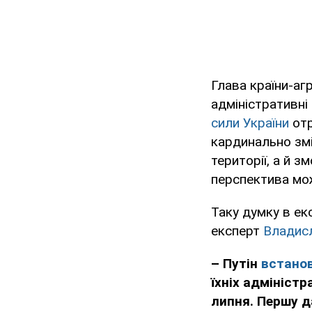
Глава країни-а
адміністративні
сили України
от
кардинально змін
території, а й 
перспектива мож
Таку думку в е
експерт
Владис
–
Путін
встанов
їхніх адміністр
липня. Першу д