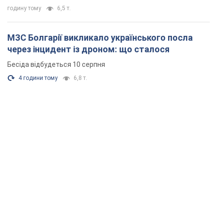
годину тому
6,5 т.
МЗС Болгарії викликало українського посла
через інцидент із дроном: що сталося
Бесіда відбудеться 10 серпня
4 години тому
6,8 т.