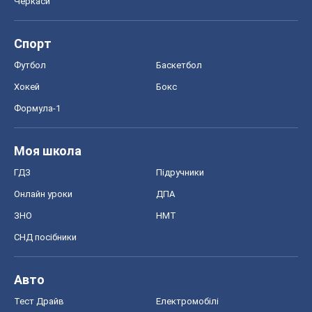
Черкаси
Спорт
Футбол
Баскетбол
Хокей
Бокс
Формула-1
Моя школа
ГДЗ
Підручники
Онлайн уроки
ДПА
ЗНО
НМТ
СНД посібники
Авто
Тест Драйв
Електромобілі