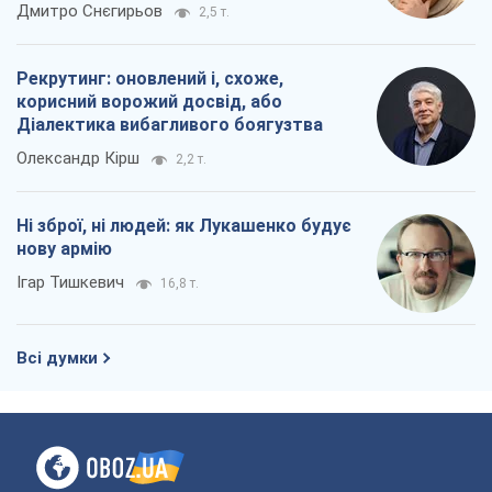
окупантів
Дмитро Снєгирьов
2,5 т.
Рекрутинг: оновлений і, схоже,
корисний ворожий досвід, або
Діалектика вибагливого боягузтва
Олександр Кірш
2,2 т.
Ні зброї, ні людей: як Лукашенко будує
нову армію
Ігар Тишкевич
16,8 т.
Всі думки