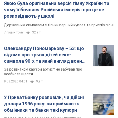
Якою була оригінальна версія гімну України та
чому її боялася Російська імперія: про це не
розповідають у школі
Державним символом є тільки перший куплет та приспів пісні
7 годин тому
32,9 т.
Олександру Пономарьову – 53: що
відомо про трьох дітей секс-
символа 90-х та який вигляд вони
мають
За розвитком кар'єри артист не забував про
особисте щастя
9.08.2026 04:01
9,9 т.
У ПриватБанку розповіли, чи дійсні
долари 1996 року: чи приймають
обмінники та банки такі купюри