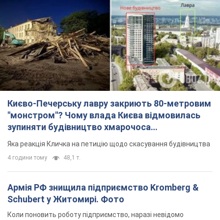
Києво-Печерську лавру закриють 80-метровим
"монстром"? Чому влада Києва відмовилась
зупиняти будівництво хмарочоса
"московського вірянина"
Яка реакція Кличка на петицію щодо скасування будівництва
4 години тому
48,1 т.
Армія РФ знищила підприємство Kromberg &
Schubert у Житомирі. Фото
Коли поновить роботу підприємство, наразі невідомо