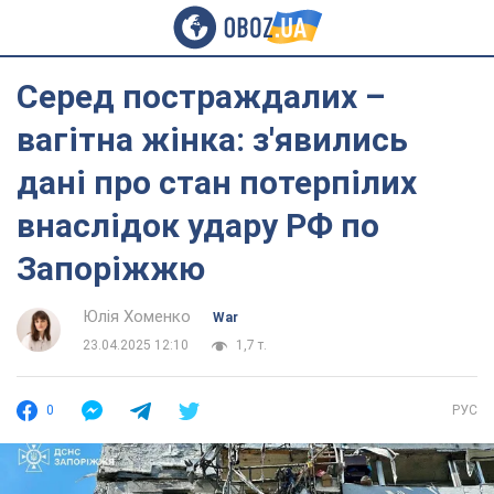
Серед постраждалих –
вагітна жінка: з'явились
дані про стан потерпілих
внаслідок удару РФ по
Запоріжжю
Юлія Хоменко
War
23.04.2025 12:10
1,7 т.
0
РУС