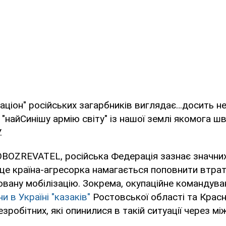
аціон" російських загарбників виглядає…досить н
 "найСинішу армію світу" із нашої землі якомога шв
.
BOZREVATEL, російська Федерація зазнає значних 
з це країна-агресорка намагається поповнити втрат
вану мобілізацію. Зокрема, окупаційне командува
и в Україні "казаків"
Ростовської області та Крас
зробітних, які опинилися в такій ситуації через між