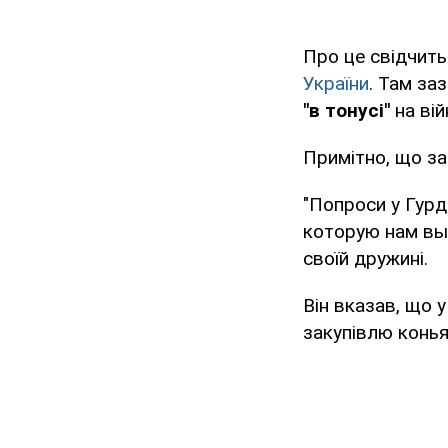
Про це свідчит
України
. Там за
"в тонусі"
на війн
Примітно, що за
"Попроси у Гурд
которую нам выд
своїй дружині.
Він вказав, що 
закупівлю конья