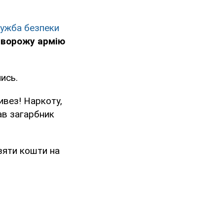
ужба безпеки
 ворожу армію
ись.
ивез! Наркоту,
ав загарбник
взяти кошти на