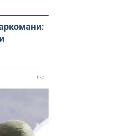
наркомани:
и
РУС