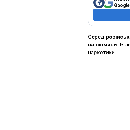
Google
Серед російськи
наркомани.
Біль
наркотики.