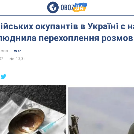
ійських окупантів в Україні є 
люднила перехоплення розмов
кова
War
07
12,3 т.