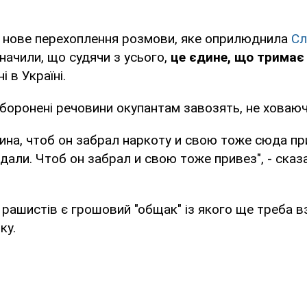
ь нове перехоплення розмови, яке оприлюднила
Сл
значили, що судячи з усього,
це єдине, що тримає
і в Україні.
боронені речовини окупантам завозять, не ховаюч
ина, чтоб он забрал наркоту и свою тоже сюда пр
али. Чтоб он забрал и свою тоже привез", - сказ
у рашистів є грошовий "общак" із якого ще треба 
ку.