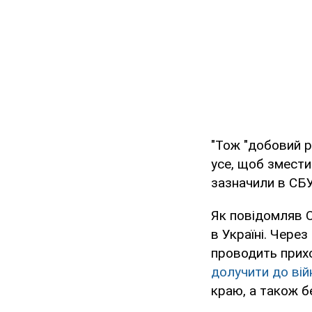
"Тож "добовий р
усе, щоб змести
зазначили в СБУ
Як повідомляв O
в Україні. Чере
проводить прихо
долучити до війн
краю, а також бе