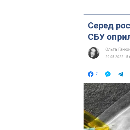
Серед рос
СБУ опри
Ольга Ганю
20.05.2022 15:
7