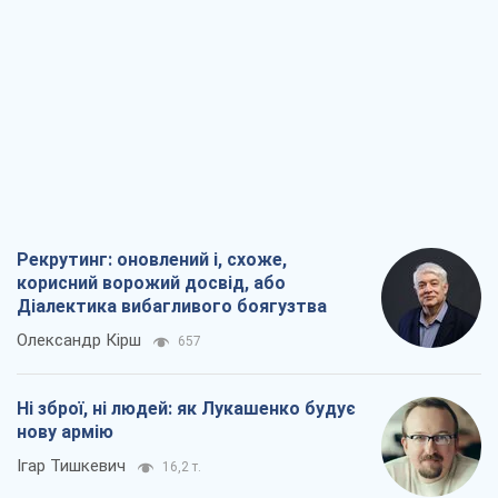
Рекрутинг: оновлений і, схоже,
корисний ворожий досвід, або
Діалектика вибагливого боягузтва
Олександр Кірш
657
Ні зброї, ні людей: як Лукашенко будує
нову армію
Ігар Тишкевич
16,2 т.