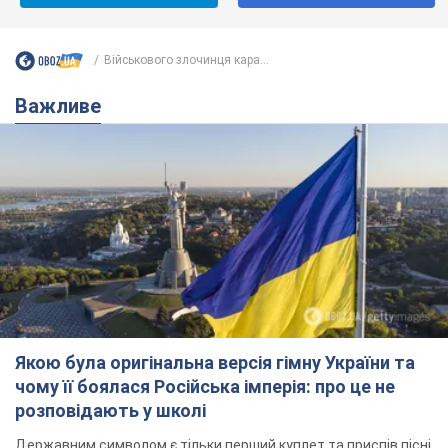
Військового злочинця кара...
Важливе
Якою була оригінальна версія гімну України та
чому її боялася Російська імперія: про це не
розповідають у школі
Державним символом є тільки перший куплет та приспів пісні