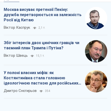
Москва висуває претензії Пекіну:
дружба перетворюється на залежність
Росії від Китаю
Віктор Каспрук
2,1 т.
Збіг інтересів двох цинічних гравців чи
таємний план Трампа і Путіна?
Віктор Швець
15,1 т.
У полоні власних міфів: як
Костянтинівка стала головною
ідеологічною пасткою для російських
окупантів
Дмитро Снєгирьов
354