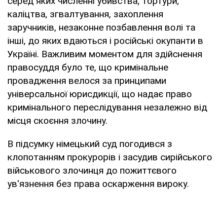
серед яких численні убивства, тортури,
каліцтва, згвалтування, захоплення
заручників, незаконне позбавлення волі та
інші, до яких вдаються і російські окупанти в
Україні. Важливим моментом для здійснення
правосуддя було те, що кримінальне
провадження велося за принципами
універсальної юрисдикції, що надає право
кримінального переслідування незалежно від
місця скоєння злочину.
В підсумку німецький суд погодився з
клопотанням прокурорів і засудив сирійського
військового злочинця до пожиттєвого
ув'язнення без права оскарження вироку.