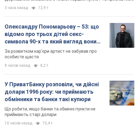
3 часа назад
12,9 т.
Олександру Пономарьову – 53: що
відомо про трьох дітей секс-
символа 90-х та який вигляд вони
мають
За розвитком кар'єри артист не забував про
особисте щастя
8 часов назад
8,2 т.
У ПриватБанку розповіли, чи дійсні
долари 1996 року: чи приймають
обмінники та банки такі купюри
Що робити, якщо банки та обмінні пункти не
приймають старі долари
10 часов назад
73,4 т.