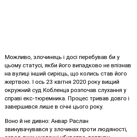
Можливо, злочинець і досі перебував би у
цьому статусі, якби його випадково не впізнав
на вулиці інший сирієць, що колись став його
жертвою. І ось 23 квітня 2020 року вищий
окружний суд Кобленца розпочав слухання у
справі екс-тюремника. Процес тривав довго і
завершився лише в січні цього року.
Воно й не дивно: Анвар Раслан
звинувачувався у злочинах проти людяності,