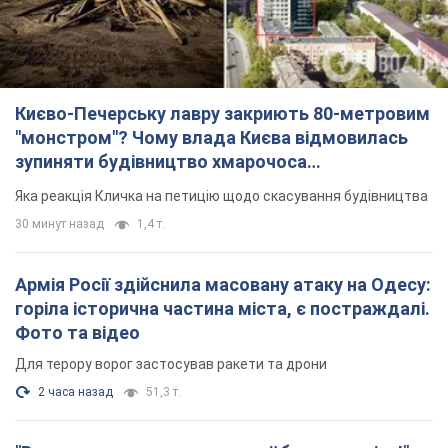
Києво-Печерську лавру закриють 80-метровим
"монстром"? Чому влада Києва відмовилась
зупиняти будівництво хмарочоса
"московського вірянина"
Яка реакція Кличка на петицію щодо скасування будівництва
30 минут назад
1,4 т.
Армія Росії здійснила масовану атаку на Одесу:
горіла історична частина міста, є постраждалі.
Фото та відео
Для терору ворог застосував ракети та дрони
2 часа назад
51,3 т.