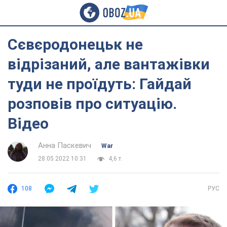
Сєвєродонецьк не
відрізаний, але вантажівки
туди не проїдуть: Гайдай
розповів про ситуацію.
Відео
Анна Паскевич
War
28.05.2022 10:31
4,6 т.
108
РУС