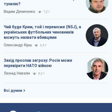
тунелю?
Вадим Денисенко
7,2 т.
Чий буде Крим, той і переможе (NSJ), а
українських футбольних чиновників
можуть назвати вбивцями
Олександр Кірш
6,9 т.
Захід проспав загрозу: Росія може
перевірити НАТО війною
Леонід Невзлін
8,3 т.
Всі думки