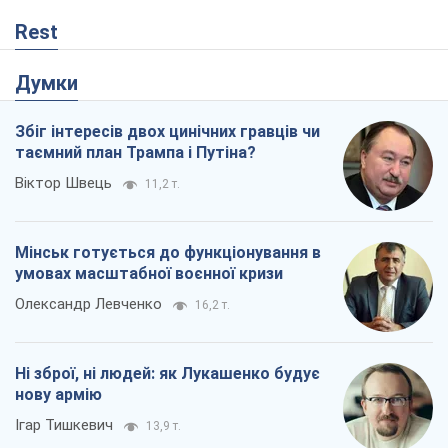
Rest
Думки
Збіг інтересів двох цинічних гравців чи
таємний план Трампа і Путіна?
Віктор Швець
11,2 т.
Мінськ готується до функціонування в
умовах масштабної воєнної кризи
Олександр Левченко
16,2 т.
Ні зброї, ні людей: як Лукашенко будує
нову армію
Ігар Тишкевич
13,9 т.