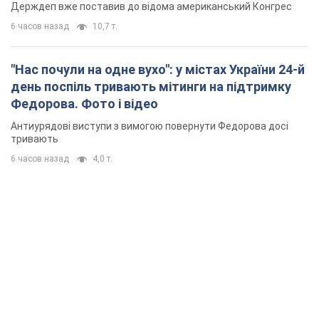
Держдеп вже поставив до відома американський Конгрес
6 часов назад
10,7 т.
"Нас почули на одне вухо": у містах України 24-й
день поспіль тривають мітинги на підтримку
Федорова. Фото і відео
Антиурядові виступи з вимогою повернути Федорова досі
тривають
6 часов назад
4,0 т.