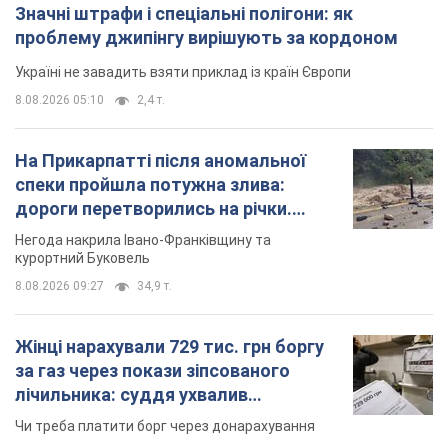
Значні штрафи і спеціальні полігони: як
проблему джипінгу вирішують за кордоном
Україні не завадить взяти приклад із країн Європи
8.08.2026 05:10
2,4 т.
На Прикарпатті після аномальної
спеки пройшла потужна злива:
дороги перетворились на річки.
Відео
Негода накрила Івано-Франківщину та
курортний Буковель
8.08.2026 09:27
34,9 т.
Жінці нарахували 729 тис. грн боргу
за газ через покази зіпсованого
лічильника: суддя ухвалив
неочікуване рішення
Чи треба платити борг через донарахування