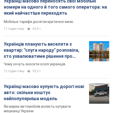
Українці масово переносять свої мобільні
номери на одного й того самого оператора: на
який найчастіше переходять
Мобільні тарифи досягли критичної межі
11 годин тому
65,5 т.
Українців планують виселяти з
квартир: "слуга народу" розповіла,
хто ухвалюватиме рішення про
знесення будинків
Чому хочуть зносити оселі українців
12 годин тому
59,3 т.
Українці масово купують дорогі нові
авто: скільки коштує
найпопулярніша модель
Які марки автомобілів воліють купувати
мешканці України