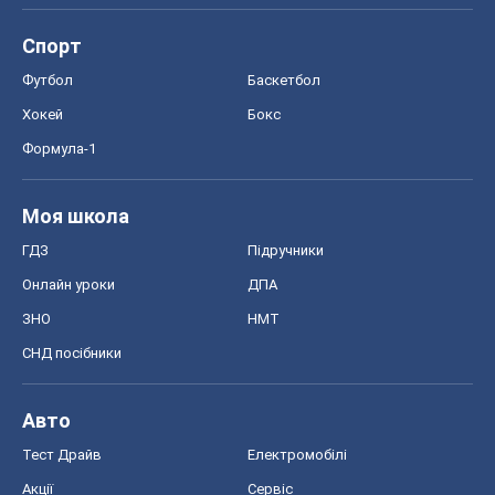
Спорт
Футбол
Баскетбол
Хокей
Бокс
Формула-1
Моя школа
ГДЗ
Підручники
Онлайн уроки
ДПА
ЗНО
НМТ
СНД посібники
Авто
Тест Драйв
Електромобілі
Акції
Сервіс