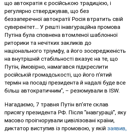
що автократія є російською традицією, і
регулярно стверджував, що без
беззаперечної автократії Росія втратить свій
суверенітет... У решті інавгураційна промова
Путіна була сповнена втомленої шаблонної
риторики та нечітких закликів до
національного тріумфу, а його зосередженість
на внутрішній стабільності вказує на те, що
Путін, ймовірно, намагався підкреслити
російській громадськості, що його п’ятий
термін на посаді президента й надалі буде все
більш автократичним", – резюмували в ISW.
Нагадаємо, 7 травня Путін вп'яте склав
присягу президента РФ. Після "інавгурації", яку
масово проігнорували цивілізовані країни,
диктатор виступив із промовою, у якій
заявив,