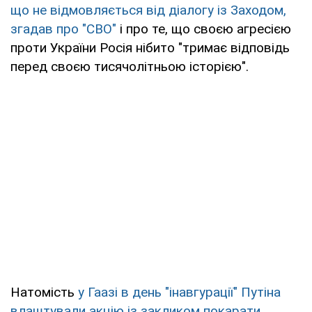
що не відмовляється від діалогу із Заходом,
згадав про "СВО"
і про те, що своєю агресією
проти України Росія нібито "тримає відповідь
перед своєю тисячолітньою історією".
Натомість
у Гаазі в день "інавгурації" Путіна
влаштували акцію із закликом покарати