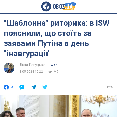
"Шаблонна" риторика: в ISW
пояснили, що стоїть за
заявами Путіна в день
"інавгурації"
Лілія Рагуцька
War
8.05.2024 10:22
9,9 т.
0
РУС