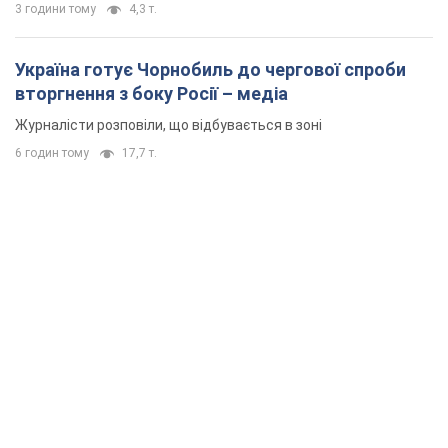
3 години тому
4,3 т.
Україна готує Чорнобиль до чергової спроби
вторгнення з боку Росії – медіа
Журналісти розповіли, що відбувається в зоні
6 годин тому
17,7 т.