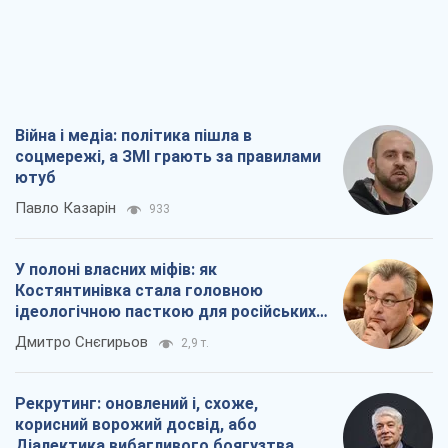
Павло Казарін
933
У полоні власних міфів: як
Костянтинівка стала головною
ідеологічною пасткою для російських
окупантів
Дмитро Снєгирьов
2,9 т.
Рекрутинг: оновлений і, схоже,
корисний ворожий досвід, або
Діалектика вибагливого боягузтва
Олександр Кірш
2,4 т.
Ні зброї, ні людей: як Лукашенко будує
нову армію
Ігар Тишкевич
16,9 т.