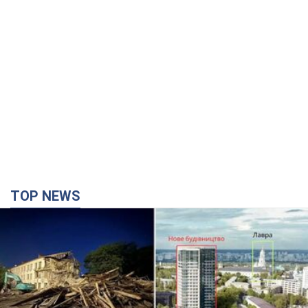
TOP NEWS
Києво-Печерську лавру закриють 80-метровим
"монстром"? Чому влада Києва відмовилась
зупиняти будівництво хмарочоса
"московського вірянина"
Яка реакція Кличка на петицію щодо скасування будівництва