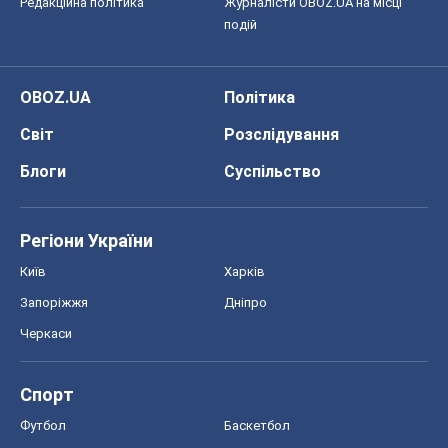
Регіони України
Київ
Харків
Запоріжжя
Дніпро
Черкаси
Спорт
Футбол
Баскетбол
Хокей
Бокс
Формула-1
Моя школа
ГДЗ
Підручники
Онлайн уроки
ДПА
ЗНО
НМТ