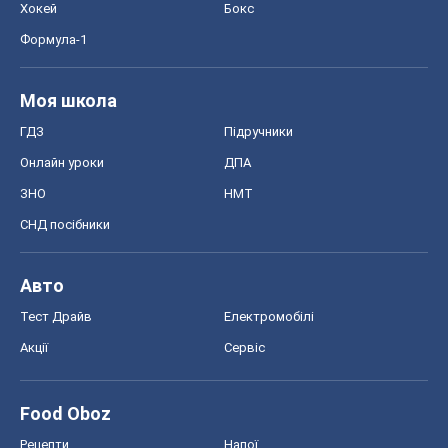
СНД посібники
Авто
Тест Драйв
Електромобілі
Акції
Сервіс
Food Oboz
Рецепти
Напої
Дієти
Економіка
Ринки та компанії
Макроекономіка
MedOboz