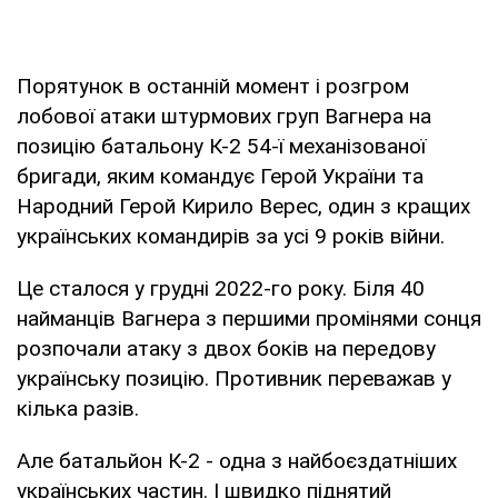
Порятунок в останній момент і розгром
лобової атаки штурмових груп Вагнера на
позицію батальону К-2 54-ї механізованої
бригади, яким командує Герой України та
Народний Герой Кирило Верес, один з кращих
українських командирів за усі 9 років війни.
Це сталося у грудні 2022-го року. Біля 40
найманців Вагнера з першими промінями сонця
розпочали атаку з двох боків на передову
українську позицію. Противник переважав у
кілька разів.
Але батальйон К-2 - одна з найбоєздатніших
українських частин. І швидко піднятий