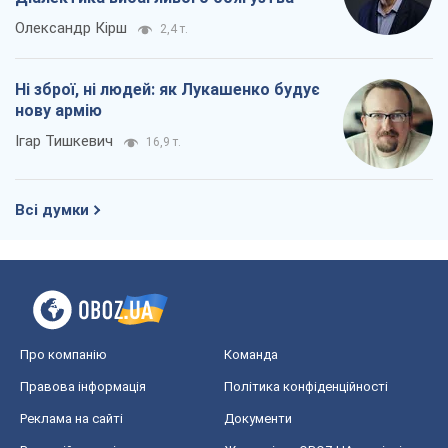
Всі думки
Про компанію
Команда
Правова інформація
Політика конфіденційності
Реклама на сайті
Документи
Редакційна політика
Журналісти OBOZ.UA на місці
подій
OBOZ.UA
Політика
Світ
Розслідування
Блоги
Суспільство