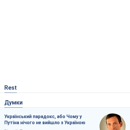
Rest
Думки
Український парадокс, або Чому у
Путіна нічого не вийшло з Україною
Віталій Портников
6,5 т.
Москва висуває претензії Пекіну:
дружба перетворюється на залежність
Росії від Китаю
Віктор Каспрук
6,9 т.