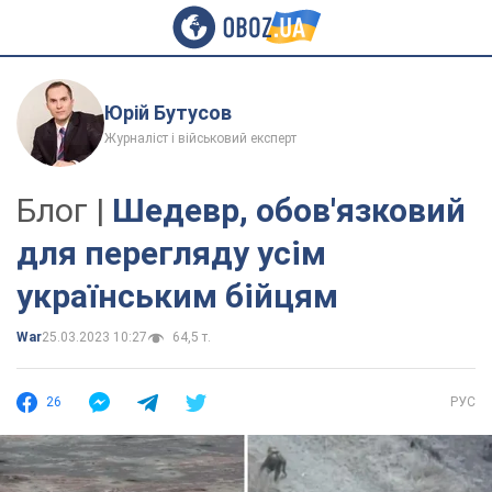
Юрій Бутусов
Журналіст і військовий експерт
Блог |
Шедевр, обов'язковий
для перегляду усім
українським бійцям
War
25.03.2023 10:27
64,5 т.
26
РУС