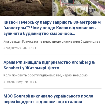
5 годин тому
57,2 т.
Армія РФ знищила підприємство Kromberg &
Schubert у Житомирі. Фото
Коли поновить роботу підприємство, наразі невідомо
2 години тому
8,2 т.
МЗС Болгарії викликало українського посла
через інцидент із дроном: що сталося
Бесіда відбудеться 10 серпня
5 годин тому
7,8 т.