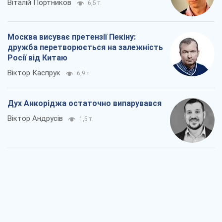
Дух Анкоріджа остаточно випарувався
Віктор Андрусів
1,5 т.
Війна і медіа: політика пішла в
соцмережі, а ЗМІ грають за правилами
ютуб