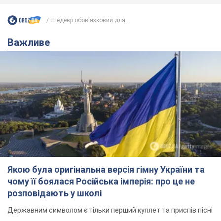
Якою була оригінальна версія гімну України та
чому її боялася Російська імперія: про це не
розповідають у школі
Державним символом є тільки перший куплет та приспів пісні
8 годин тому
37,1 т.
Олександру Пономарьову – 53: що
відомо про трьох дітей секс-
символа 90-х та який вигляд вони
мають
За розвитком кар'єри артист не забував про
особисте щастя
9.08.2026 04:01
10,2 т.