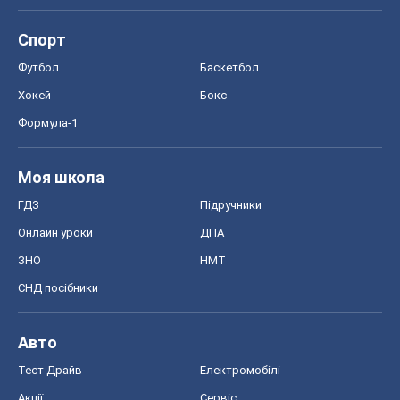
Спорт
Футбол
Баскетбол
Хокей
Бокс
Формула-1
Моя школа
ГДЗ
Підручники
Онлайн уроки
ДПА
ЗНО
НМТ
СНД посібники
Авто
Тест Драйв
Електромобілі
Акції
Сервіс