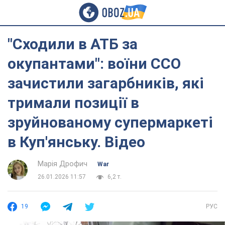
"Сходили в АТБ за
окупантами": воїни ССО
зачистили загарбників, які
тримали позиції в
зруйнованому супермаркеті
в Куп'янську. Відео
Марія Дрофич
War
26.01.2026 11:57
6,2 т.
19
РУС