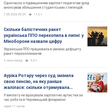
Одночасно з підвищенням зарплат педагогам уряд
анонсував збільшення студентських стипендій
7.08.2026 00:29
11,6 т.
Скільки балістичних ракет
українська ППО перехопила в липні: у
Міноборони назвали цифру
Українська ППО працювала в умовах дефіциту
ракет-перехоплювачів
2 часа назад
5,4 т.
Ауріка Ротару через суд змінила
свою пенсію, на яку раніше
жалілася: скільки отримувала
співачка
У виплату не врахували зарплатню артистки за
час роботи в Чернівецькій філармонії
через 11 часов