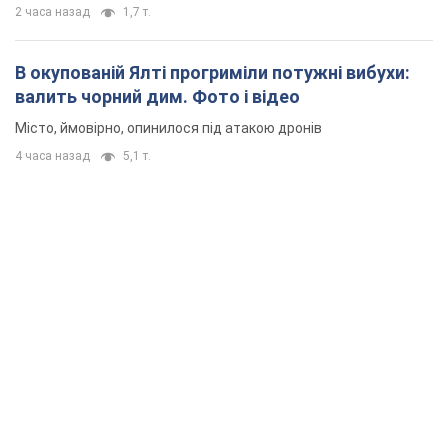
2 часа назад
1,7 т.
В окупованій Ялті прогриміли потужні вибухи:
валить чорний дим. Фото і відео
Місто, ймовірно, опинилося під атакою дронів
4 часа назад
5,1 т.