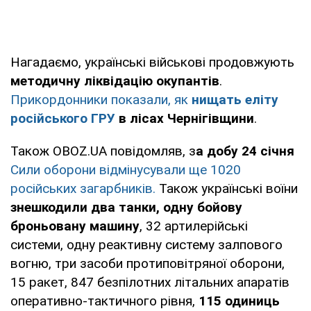
Нагадаємо, українські військові продовжують
методичну ліквідацію окупантів
.
Прикордонники показали, як
нищать еліту
російського ГРУ
в лісах Чернігівщини
.
Також OBOZ.UA повідомляв, з
а добу 24 січня
Сили оборони відмінусували ще 1020
російських загарбників.
Також українські воїни
знешкодили два танки, одну бойову
броньовану машину
, 32 артилерійські
системи, одну реактивну систему залпового
вогню, три засоби протиповітряної оборони,
15 ракет, 847 безпілотних літальних апаратів
оперативно-тактичного рівня,
115 одиниць