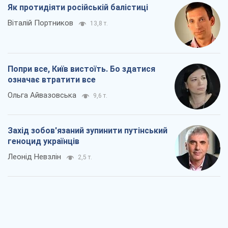
Як протидіяти російській балістиці
Віталій Портников
13,8 т.
Попри все, Київ вистоїть. Бо здатися
означає втратити все
Ольга Айвазовська
9,6 т.
Захід зобов'язаний зупинити путінський
геноцид українців
Леонід Невзлін
2,5 т.