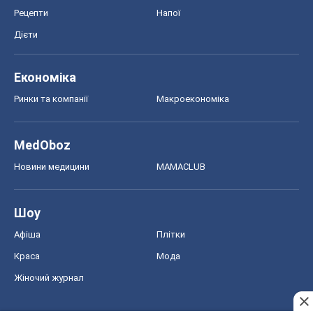
Рецепти
Напої
Дієти
Економіка
Ринки та компанії
Макроекономіка
MedOboz
Новини медицини
MAMACLUB
Шоу
Афіша
Плітки
Краса
Мода
Жіночий журнал