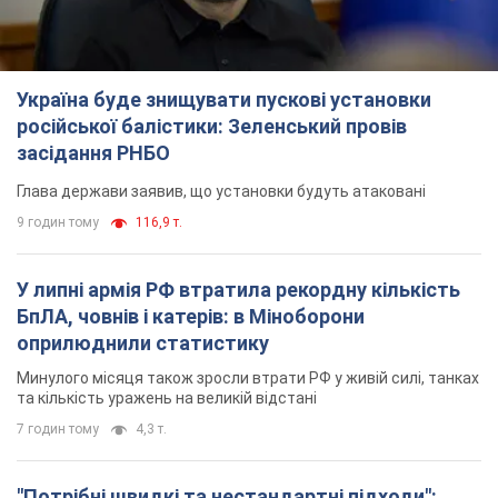
Україна буде знищувати пускові установки
російської балістики: Зеленський провів
засідання РНБО
Глава держави заявив, що установки будуть атаковані
9 годин тому
116,9 т.
У липні армія РФ втратила рекордну кількість
БпЛА, човнів і катерів: в Міноборони
оприлюднили статистику
Минулого місяця також зросли втрати РФ у живій силі, танках
та кількість уражень на великій відстані
7 годин тому
4,3 т.
"Потрібні швидкі та нестандартні підходи":