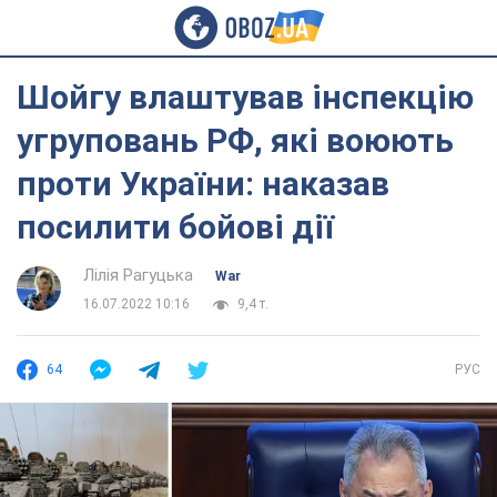
Шойгу влаштував інспекцію
угруповань РФ, які воюють
проти України: наказав
посилити бойові дії
Лілія Рагуцька
War
16.07.2022 10:16
9,4 т.
64
РУС