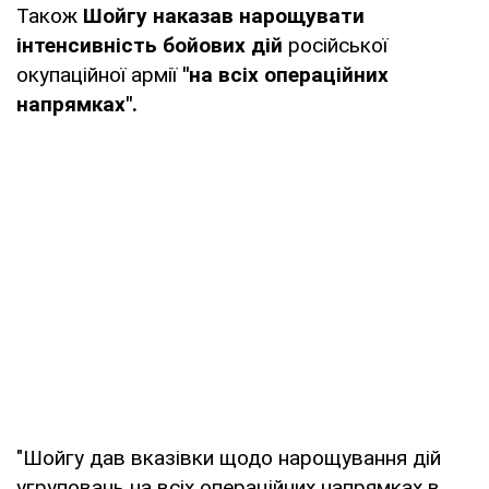
Також
Шойгу наказав нарощувати
інтенсивність бойових дій
російської
окупаційної армії
"на всіх операційних
напрямках".
"Шойгу дав вказівки щодо нарощування дій
угруповань на всіх операційних напрямках в