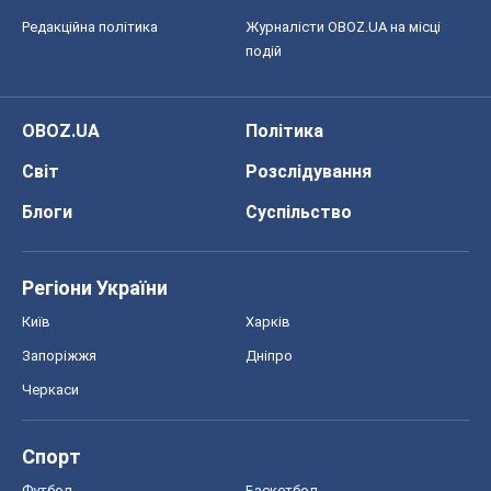
Редакційна політика
Журналісти OBOZ.UA на місці
подій
OBOZ.UA
Політика
Світ
Розслідування
Блоги
Суспільство
Регіони України
Київ
Харків
Запоріжжя
Дніпро
Черкаси
Спорт
Футбол
Баскетбол