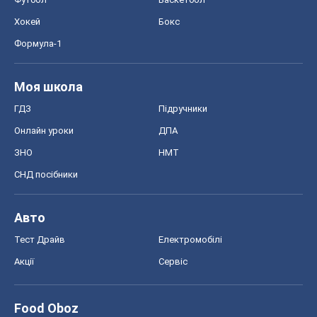
Хокей
Бокс
Формула-1
Моя школа
ГДЗ
Підручники
Онлайн уроки
ДПА
ЗНО
НМТ
СНД посібники
Авто
Тест Драйв
Електромобілі
Акції
Сервіс
Food Oboz