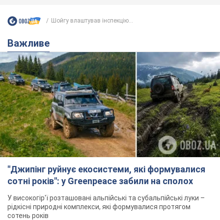
Шойгу влаштував інспекцію...
Важливе
"Джипінг руйнує екосистеми, які формувалися
сотні років": у Greenpeace забили на сполох
У високогір'ї розташовані альпійські та субальпійські луки –
рідкісні природні комплекси, які формувалися протягом
сотень років