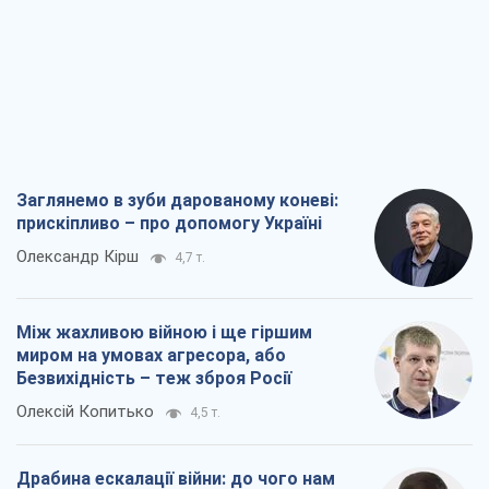
Заглянемо в зуби дарованому коневі:
прискіпливо – про допомогу Україні
Олександр Кірш
4,7 т.
Між жахливою війною і ще гіршим
миром на умовах агресора, або
Безвихідність – теж зброя Росії
Олексій Копитько
4,5 т.
Драбина ескалації війни: до чого нам