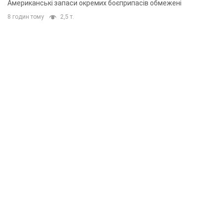
Американські запаси окремих боєприпасів обмежені
8 годин тому
2,5 т.