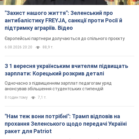
"Захист нашого життя": Зеленський про
антибалістику FREYJA, санкції проти Росії й
підтримку аграріїв. Відео
Європейські партнери долучаються до спільного проєкту
6.08.2026 20:20
88,9 т.
З 1 вересня українським вчителям підвищать
зарплати: Корецький розкрив деталі
Одночасно з підвищенням зарплат педагогам уряд
анонсував збільшення студентських стипендій
8 годин тому
7,1 т.
"Нам теж вони потрібні": Трамп відповів на
прохання Зеленського щодо передачі Україні
ракет для Patriot