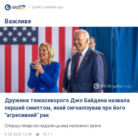
Шойгу заявив що...
Важливе
Дружина тяжкохворого Джо Байдена назвала
перший симптом, який сигналізував про його
"агресивний" рак
Спершу лікарі не надали цьому належної уваги
6.08.2026 12:46
18,1 т.