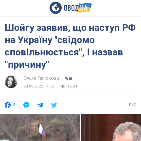
Шойгу заявив, що наступ РФ
на Україну "свідомо
сповільнюється", і назвав
"причину"
Ольга Ганюкова
War
24.05.2022 14:52
12,9 т.
3
РУС