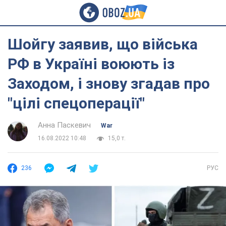
Шойгу заявив, що війська
РФ в Україні воюють із
Заходом, і знову згадав про
"цілі спецоперації"
Анна Паскевич
War
16.08.2022 10:48
15,0 т.
236
РУС