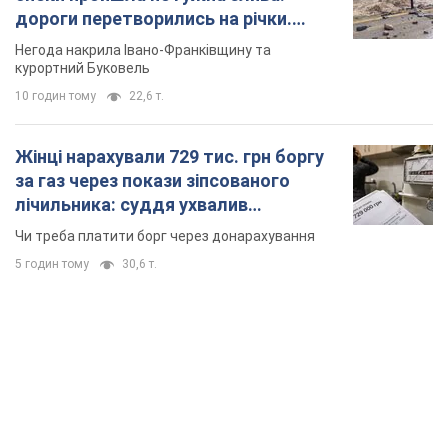
дороги перетворились на річки.
Відео
Негода накрила Івано-Франківщину та
курортний Буковель
10 годин тому
22,6 т.
Жінці нарахували 729 тис. грн боргу
за газ через покази зіпсованого
лічильника: суддя ухвалив
неочікуване рішення
Чи треба платити борг через донарахування
5 годин тому
30,6 т.