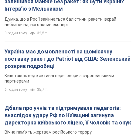
залишився майже без ракет: як бути Україні?
Інтерв’ю з Мельником
Думка, що в Росії закінчаться балістичні ракети, вкрай
небезпечна, наголосив експерт
8 годин тому
32,5 т.
Україна має домовленості на щомісячну
поставку ракет до Patriot від США: Зеленський
розкрив подробиці
Київ також веде активні переговори з європейськими
партнерами
6 годин тому
35,7 т.
Дбала про учнів та підтримувала педагогів:
внаслідок удару РФ по Київщині загинула
директорка київського ліцею, її чоловік та онук
Вічна пам'ять жертвам російського терору