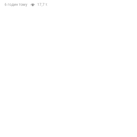
6 годин тому
17,7 т.