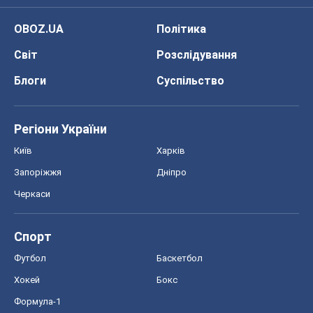
OBOZ.UA
Політика
Світ
Розслідування
Блоги
Суспільство
Регіони України
Київ
Харків
Запоріжжя
Дніпро
Черкаси
Спорт
Футбол
Баскетбол
Хокей
Бокс
Формула-1