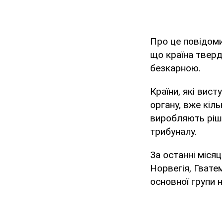
Про це повідом
що країна тверд
безкарною.
Країни, які вис
органу, вже кіл
виробляють ріш
трибуналу.
За останні місяц
Норвегія, Гвате
основної групи н