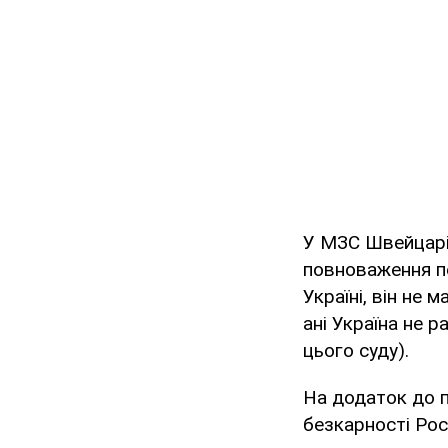
У МЗС Швейцарі
повноваження пе
Україні, він не м
ані Україна не 
цього суду).
На додаток до п
безкарності Рос