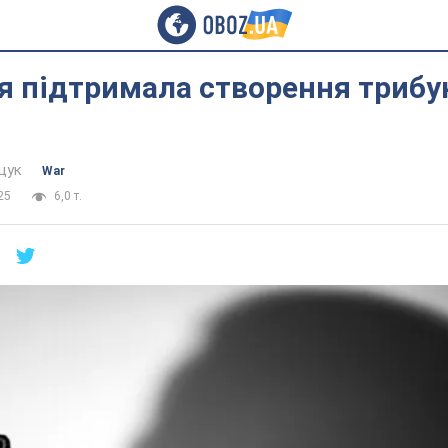
я підтримала створення трибу
щук
War
25
6,0 т.