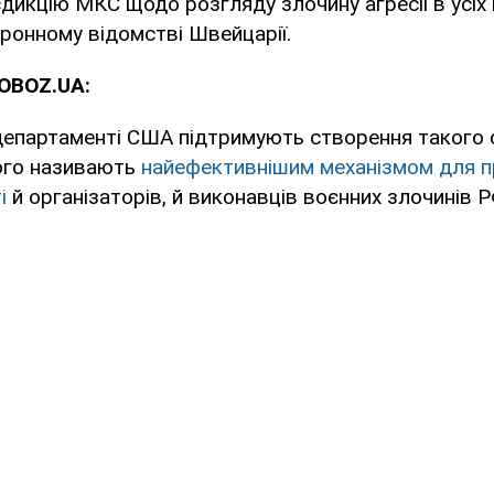
икцію МКС щодо розгляду злочину агресії в усіх 
ронному відомстві Швейцарії.
OBOZ.UA:
епартаменті США підтримують створення такого 
його називають
найефективнішим механізмом для п
і
й організаторів, й виконавців воєнних злочинів Р