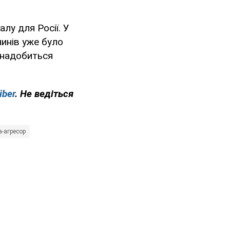
лу для Росії. У
чинів уже було
знадобиться
iber
. Не ведіться
на-агресор