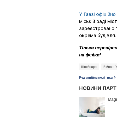
У Гаазі офіційно
міській раді мі
зареєстровано т
окрема будівля.
Тільки перевіре
на фейки!
Швейцарія
Війна в У
Редакційна політика