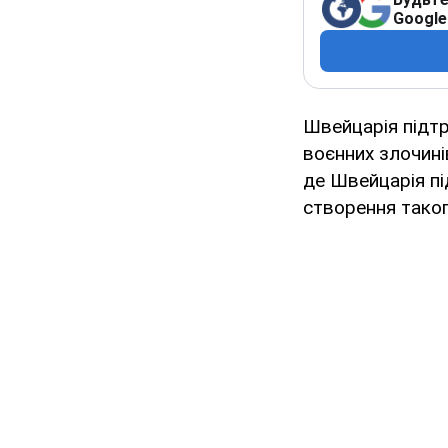
Google
Швейцарія підт
воєнних злочинів
де Швейцарія пі
створення тако