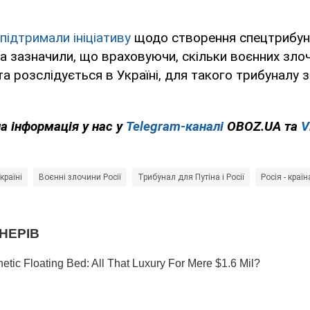
 підтримали ініціативу
щодо створення спецтрибуна
ста зазначили, що враховуючи, скільки воєнних зло
а розслідується в Україні, для такого трибуналу 
на інформація у нас у
Telegram-каналі
OBOZ.UA та
V
країні
Воєнні злочини Росії
Трибунал для Путіна і Росії
Росія - краї