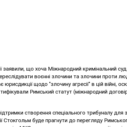
ї заявили, що хоча Міжнародний кримінальний суд
реслідувати воєнні злочини та злочини проти люд
ає юрисдикції щодо "злочину агресії" в цій війні, оск
ратифікували Римський статут (міжнародний догові
ідтримки створення спеціального трибуналу для 
ії Стокгольм буде прагнути до перегляду Римсько