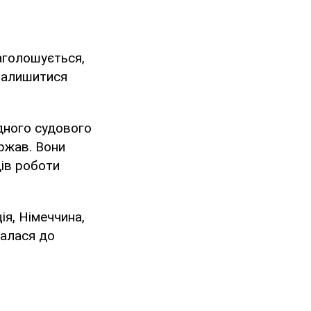
аголошується,
 залишитися
одного судового
ержав. Вони
ів роботи
ія, Німеччина,
налася до