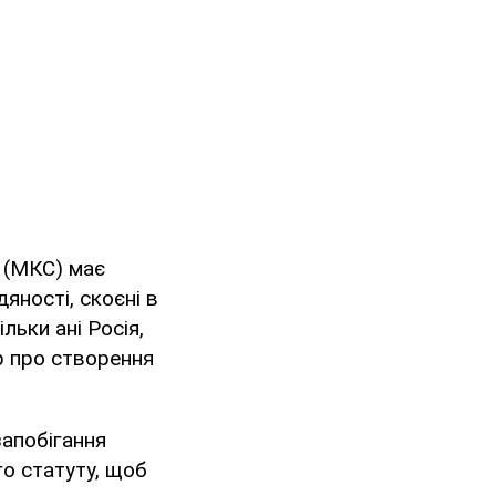
 (МКС) має
яності, скоєні в
ільки ані Росія,
р про створення
запобігання
го статуту, щоб