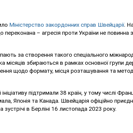
ило
Міністерство закордонних справ Швейцарії
. Н
о переконана – агресія проти України не повинна
тупають за створення такого спеціального міжнар
ька місяців збираються в рамках основної групи д
ення щодо формату, місця розташування та метод
і ініціативу підтримали 38 країн, у тому числі Франц
мала, Японія та Канада. Швейцарія офіційно приєд
а зустрічі в Берліні 16 листопада 2023 року.