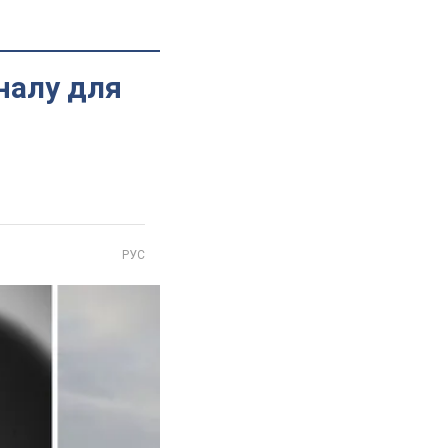
налу для
РУС