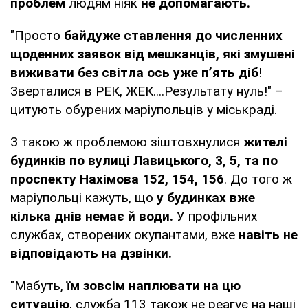
проблем
людям ніяк
не допомагають.
"Просто
байдуже ставлення до численних
щоденних заявок від мешканців, які змушені
виживати без світла ось уже п’ять діб
!
Зверталися в РЕК, ЖЕК....Результату нуль!" –
цитують обурених маріупольців у міськраді.
З такою ж проблемою зіштовхнулися
жителі
будинків по вулиці Лавицького, 3, 5, та по
проспекту Нахімова 152, 154, 156
. До того ж
маріупольці кажуть, що
у будинках вже
кілька днів немає й води.
У профільних
службах, створених окупантами, вже
навіть не
відповідають на дзвінки.
"Мабуть,
їм зовсім наплювати на цю
ситуацію
, служба 113 також не реагує на наші