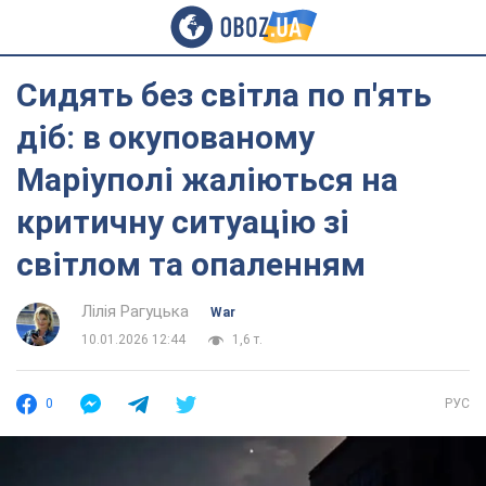
Сидять без світла по п'ять
діб: в окупованому
Маріуполі жаліються на
критичну ситуацію зі
світлом та опаленням
Лілія Рагуцька
War
10.01.2026 12:44
1,6 т.
0
РУС