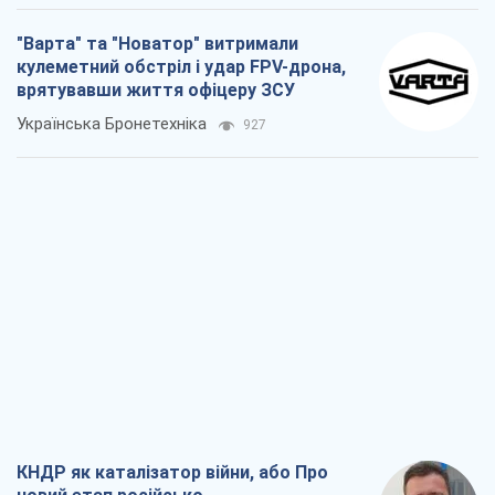
"Варта" та "Новатор" витримали
кулеметний обстріл і удар FPV-дрона,
врятувавши життя офіцеру ЗСУ
Українська Бронетехніка
927
КНДР як каталізатор війни, або Про