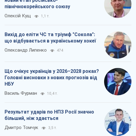
новий етап російсько-
північнокорейського союзу
Олексій Кущ
1,1 т.
Вихід до еліти ЧС та тріумф "Сокола":
що відбувається в українському хокеї
Олександр Липенко
474
Що очікує українців у 2026–2028 роках?
Головні висновки з нових прогнозів від
НБУ
Василь Фурман
10,4 т.
Результат ударів по НПЗ Росії значно
більший, ніж здається
Дмитро Томчук
3,5 т.