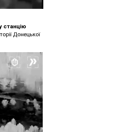
у станцію
торії Донецької