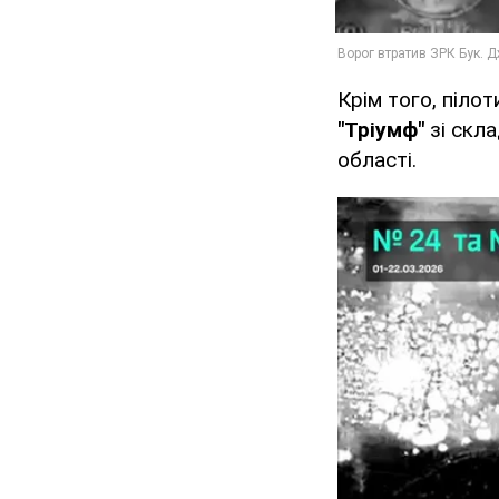
Крім того, піло
"Тріумф"
зі скл
області.