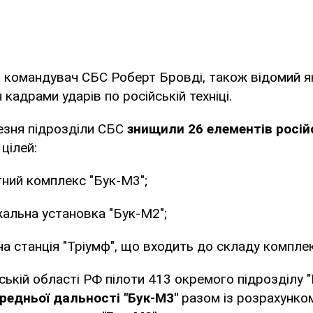
в
командувач СБС Роберт Бровді, також відомий як
кадрами ударів по російській техніці.
езня підрозділи СБС
знищили 26 елементів росій
цілей:
тний комплекс "Бук-М3";
альна установка "Бук-М2";
на станція "Тріумф", що входить до складу компле
ській області РФ пілоти 413 окремого підрозділу 
редньої дальності "Бук-М3"
разом із розрахунком