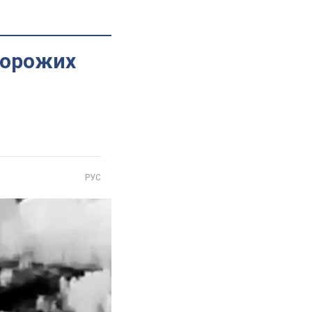
ворожих
РУС