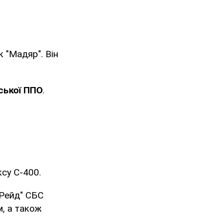
 "Мадяр". Він
ської ППО
.
ксу С-400.
"Рейд" СБС
, а також