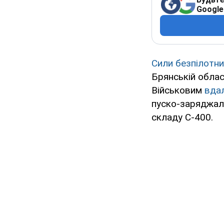
Google
Сили безпілотни
Брянській облас
Військовим
вдал
пуско-заряджаль
складу С-400.