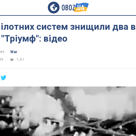
пілотних систем знищили два 
 "Тріумф": відео
ич
War
39
1,4 т.