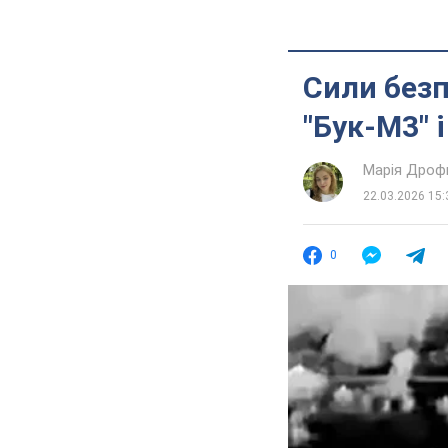
Сили без
"Бук-М3" і
Марія Дроф
22.03.2026 15:
0