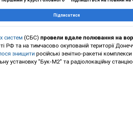
Підписатися
х систем
(СБС)
провели вдале полювання на вор
ті РФ та на тимчасово окупованій території Донеч
ося знищити
російські зенітно-ракетні комплекси
ну установку "Бук-М2" та радіолокаційну станцію 