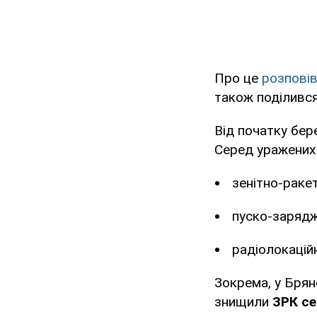
Про це
розпові
також поділився 
Від початку бер
Серед уражених 
зенітно-раке
пуско-зарядж
радіолокацій
Зокрема, у Брян
знищили
ЗРК се