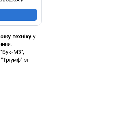
ожу техніку
у
чини.
 "Бук-М3",
"Тріумф" зі