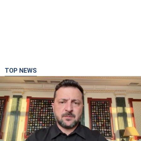
TOP NEWS
"Захист нашого життя": Зеленський про
антибалістику FREYJA, санкції проти Росії й
підтримку аграріїв. Відео
Європейські партнери долучаються до спільного проєкту
6.08.2026 20:20
88,8 т.