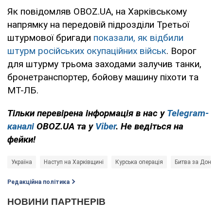
Як повідомляв OBOZ.UA, на Харківському
напрямку на передовій підрозділи Третьої
штурмової бригади
показали, як відбили
штурм російських окупаційних військ
. Ворог
для штурму трьома заходами залучив танки,
бронетранспортер, бойову машину піхоти та
МТ-ЛБ.
Тільки
перевірена інформація в нас у
Telegram-
каналі
OBOZ.UA та у
Viber
. Не ведіться на
фейки!
Україна
Наступ на Харківщині
Курська операція
Битва за Донба
Редакційна політика