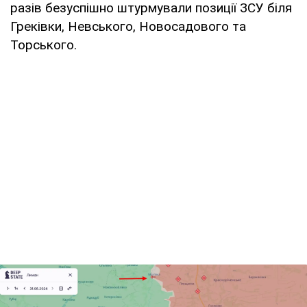
разів безуспішно штурмували позиції ЗСУ біля
Греківки, Невського, Новосадового та
Торського.