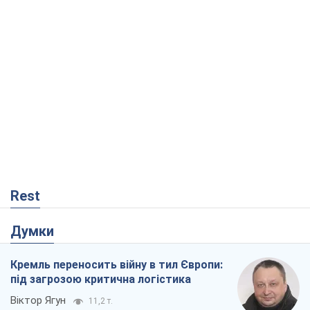
Rest
Думки
Кремль переносить війну в тил Європи:
під загрозою критична логістика
Віктор Ягун
11,2 т.
На якому боці історії виступає Дональд
Трамп?
Віктор Каспрук
9,4 т.
Про заплановану вирубку більше 600
дерев і теплотрасу: що відбувається на