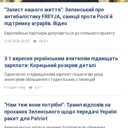
З 1 вересня українським вчителям підвищать
зарплати: Корецький розкрив деталі
Одночасно з підвищенням зарплат педагогам уряд
анонсував збільшення студентських стипендій
8 годин тому
6,9 т.
"Нам теж вони потрібні": Трамп відповів на
прохання Зеленського щодо передачі Україні
ракет для Patriot
Американські запаси окремих боєприпасів обмежені
7 годин тому
2,5 т.