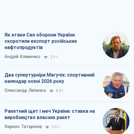
Два супертурніри Магучіх: спортивний
календар осені 2026 року
Олександр Липенко
8,4 т.
Ракетний щит і меч України: ставка на
виробництво власних ракет
Кирило Татарінов
3,5 т.
Посмертна "презумпція винуватості":
хто дозволив ТЦК судити загиблих
захисників
Марина Ставнійчук
8,1 т.
Всі думки