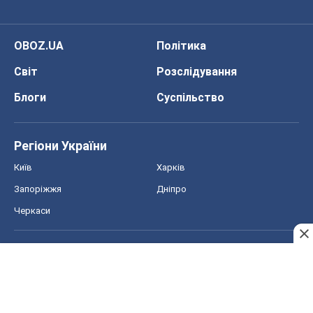
Регіони України
Київ
Харків
Запоріжжя
Дніпро
Черкаси
Спорт
Футбол
Баскетбол
Хокей
Бокс
Формула-1
Моя школа
ГДЗ
Підручники
Онлайн уроки
ДПА
ЗНО
НМТ
СНД посібники