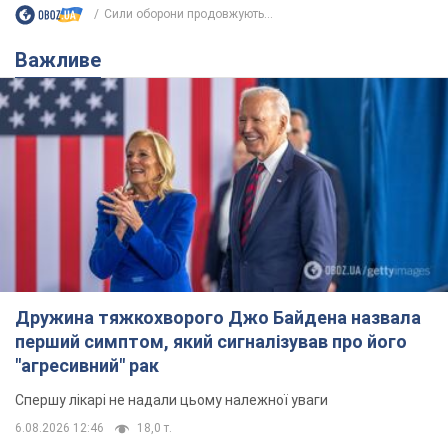
Дружина тяжкохворого Джо Байдена назвала
перший симптом, який сигналізував про його
"агресивний" рак
Спершу лікарі не надали цьому належної уваги
6.08.2026 12:46
18,0 т.
Відпустка Лесі Нікітюк у Карпатах
обернулася скандалом: чому ведучу
несправедливо захейтили
Знаменитість вийшла на пряму комунікацію в
мережі та розставила всі крапки над "і"
6.08.2026 17:32
14,7 т.