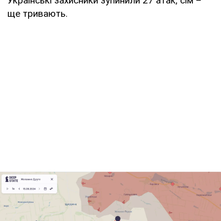
Українські захисники зупинили 27 атак, сім –
ще тривають.