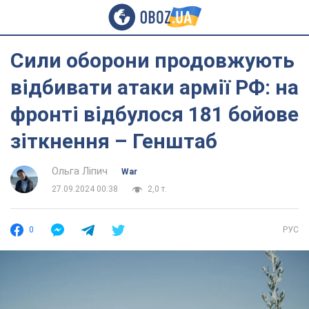
Сили оборони продовжують
відбивати атаки армії РФ: на
фронті відбулося 181 бойове
зіткнення – Генштаб
Ольга Ліпич
War
27.09.2024 00:38
2,0 т.
0
РУС